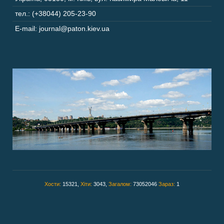
тел.: (+38044) 205-23-90
E-mail: journal@paton.kiev.ua
Хости:
15321,
Хіти:
3043,
Загалом:
73052046
Зараз:
1