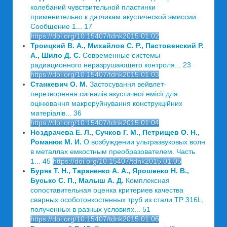
колебаний чувствительной пластинки
применительно к датчикам акустической эмиссии.
Сообщение 1... 17
https://doi.org/10.15407/tdnk2015.01.02
Троицкий В. А., Михайлов С. Р., Пастовенский Р.
А., Шило Д. С.
Современные системы
радиационного неразрушающего контроля... 23
https://doi.org/10.15407/tdnk2015.01.03
Станкевич О. М.
Застосування вейвлет-
перетворення сигналів акустичної емісії для
оцінювання макроруйнування конструкційних
матеріалів... 36
https://doi.org/10.15407/tdnk2015.01.04
Ноздрачева Е. Л., Сучков Г. М., Петрищев О. Н.,
Романюк М. И.
О возбуждении ультразвуковых волн
в металлах емкостным преобразователем. Часть
1... 45
https://doi.org/10.15407/tdnk2015.01.05
Буряк Т. Н., Тараненко А. А., Ярошенко Н. В.,
Бусько С. П., Малыш А. Д.
Комплексная
сопоставительная оценка критериев качества
сварных особотонкостенных труб из стали ТР 316L,
полученных в разных условиях... 51
https://doi.org/10.15407/tdnk2015.01.06