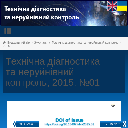
Видавничий дім
Журнали
Технічна діагностика та неруйнівний контроль
2015
Технічна діагностика
та неруйнівний
контроль, 2015, №01
DOI of Issue
2014 №04
2015 №02
https://doi.org/10.15407/tdnk2015.01