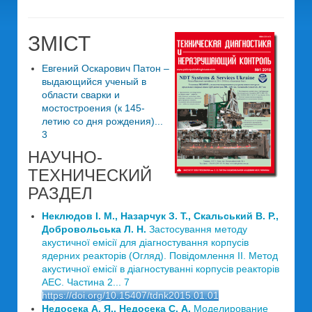
ЗМІСТ
Евгений Оскарович Патон –
выдающийся ученый в
области сварки и
мостостроения (к 145-
летию со дня рождения)...
3
НАУЧНО-
ТЕХНИЧЕСКИЙ
РАЗДЕЛ
Неклюдов І. М., Назарчук З. Т., Скальський В. Р.,
Добровольська Л. Н.
Застосування методу
акустичної емісії для діагностування корпусів
ядерних реакторів (Огляд). Повідомлення ІІ. Метод
акустичної емісії в діагностуванні корпусів реакторів
АЕС. Частина 2... 7
https://doi.org/10.15407/tdnk2015.01.01
Недосека А. Я., Недосека С. А.
Моделирование