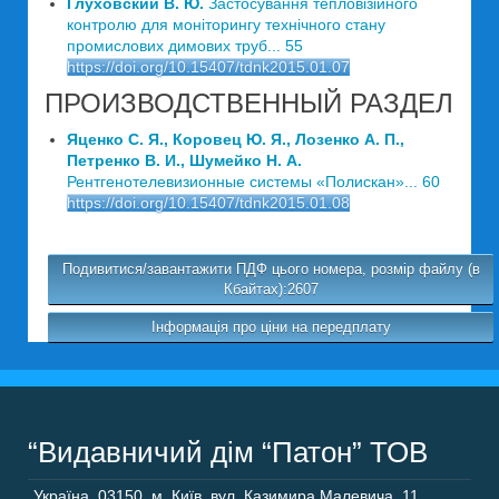
Глуховский В. Ю.
Застосування тепловізійного
контролю для моніторингу технічного стану
промислових димових труб... 55
https://doi.org/10.15407/tdnk2015.01.07
ПРОИЗВОДСТВЕННЫЙ РАЗДЕЛ
Яценко С. Я., Коровец Ю. Я., Лозенко А. П.,
Петренко В. И., Шумейко Н. А.
Рентгенотелевизионные системы «Полискан»... 60
https://doi.org/10.15407/tdnk2015.01.08
Подивитися/завантажити ПДФ цього номера, розмір файлу (в
Кбайтах):2607
Інформація про ціни на передплату
“Видавничий дім “Патон” ТОВ
Україна
,
03150
,
м. Київ,
вул. Казимира Малевича, 11