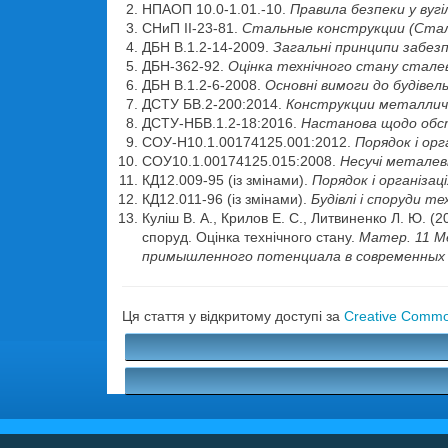
НПАОП 10.0-1.01.-10.
Правила безпеки у вуг
СНиП ІІ-23-81.
Стальные конструкции (Стале
ДБН В.1.2-14-2009.
Загальні принципи забезп
ДБН-362-92.
Оцінка технічного стану сталев
ДБН В.1.2-6-2008.
Основні вимоги до будівель
ДСТУ БВ.2-200:2014.
Конструкции металличе
ДСТУ-НБВ.1.2-18:2016.
Настанова щодо обсте
СОУ-Н10.1.00174125.001:2012.
Порядок і ор
СОУ10.1.00174125.015:2008.
Несучі металеві
КД12.009-95 (із змінами).
Порядок і організац
КД12.011-96 (із змінами).
Будівлі і споруди т
Куліш В. А., Крилов Е. С., Литвиненко Л. Ю. (2
споруд. Оцінка технічного стану.
Матер. 11 М
примышленного потенциала в современных 
Ця стаття у відкритому доступі за
Creative Common