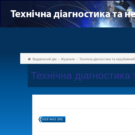
Видавничий дім
Журнали
Технічна діагностика та неруйнівни
Технічна діагностика
2018 №01 (06)