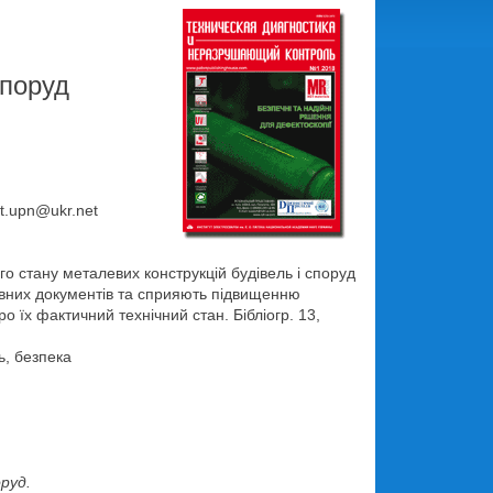
споруд
st.upn@ukr.net
го стану металевих конструкцій будівель і споруд
тивних документів та сприяють підвищенню
о їх фактичний технічний стан. Бібліогр. 13,
ь, безпека
руд.