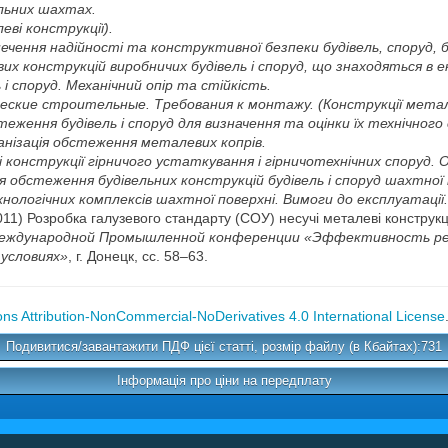
ільних шахтах.
ві конструкції).
ечення надійності та конструктивної безпеки будівель, споруд, б
их конструкцій виробничих будівель і споруд, що знаходяться в е
 і споруд. Механічний опір та стійкість.
ские строительные. Требования к монтажу. (Конструкції метале
ження будівель і споруд для визначення та оцінки їх технічного
ганізація обстеження металевих копрів.
 конструкції гірничого устаткування і гірничотехнічних споруд. 
ія обстеження будівельних конструкцій будівель і споруд шахтної 
ехнологічних комплексів шахтної поверхні. Вимоги до експлуатації.
011) Розробка галузевого стандарту (СОУ) несучі металеві конструкці
еждународной Промышленной конференции «Эффективность реал
условиях»
, г. Донецк, сс. 58–63.
s Attribution-NonCommercial-NoDerivatives 4.0 International License
Подивитися/завантажити ПДФ цієї статті, розмір файлу (в Кбайтах):731
Інформація про ціни на передплату