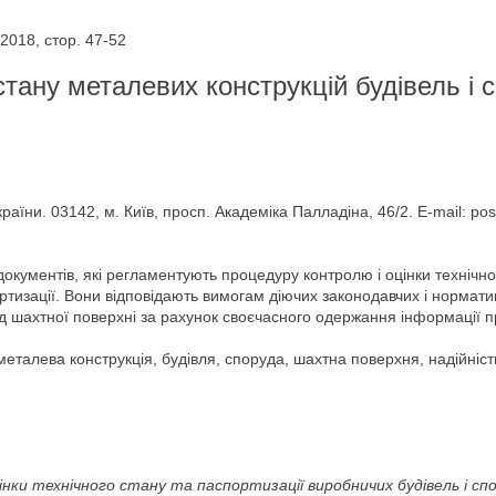
2018, стор. 47-52
 стану металевих конструкцій будівель і 
аїни. 03142, м. Київ, просп. Академіка Палладіна, 46/2. E-mail: po
окументів, які регламентують процедуру контролю і оцінки технічно
ортизації. Вони відповідають вимогам діючих законодавчих і норма
руд шахтної поверхні за рахунок своєчасного одержання інформації пр
 металева конструкція, будівля, споруда, шахтна поверхня, надійніст
нки технічного стану та паспортизації виробничих будівель і спо