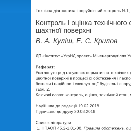
Технічна діагностика і неруйнівний контроль №1, 
Контроль і оцінка технічного
шахтної поверхні
В. А. Куліш, Е. С. Крилов
ДП «Інститут «УкрНДІпроект» Міненерговугілля Укр
Реферат:
Розглянуто ряд галузевих нормативно-технічних д
шахтної поверхні в процесі їх обстеження і пасп
безпеки і надійності експлуатації будівель і спо
табл. 2.
Ключові слова: контроль, оцінка, технічний стан,
Надійшла до редакції 19.02.2018
Підписано до друку 20.03.2018
Список літератури
НПАОП 45.2-1.01-98.
Правила обстежень, оці