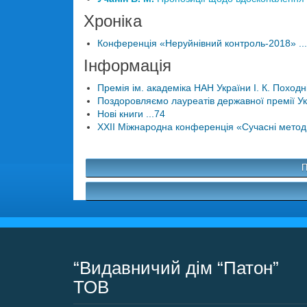
Хроніка
Конференція «Неруйнівний контроль-2018» ..
Інформація
Премія ім. академіка НАН України І. К. Походні
Поздоровляємо лауреатів державної премії Украї
Нові книги ...74
XXII Міжнародна конференція «Сучасні методи 
П
“Видавничий дім “Патон”
ТОВ