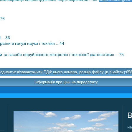
.76
 ...36
ни в галузі науки і техніки ...44
та засоби неруйнівного контролю і технічної діагностики» ...75
одивитися/завантажити ПДФ цього номера, розмір файлу (в Кбайтах):65
Інформація про ціни на передплату
В
на