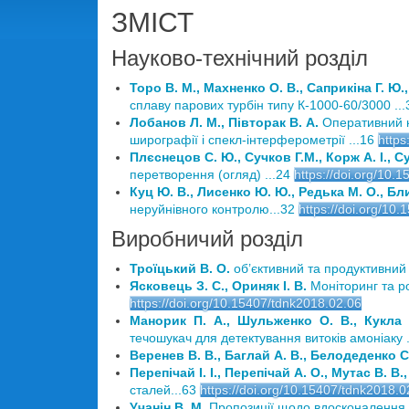
ЗМІСТ
Науково-технічний розділ
Торо В. М., Махненко О. В., Саприкіна Г. Ю.
сплаву парових турбін типу К-1000-60/3000 ...
Лобанов Л. М., Півторак В. А.
Оперативний к
ширографії і спекл-інтерферометрії ...16
https
Плєснецов С. Ю., Сучков Г.М., Корж А. І., 
перетворення (огляд) ...24
https://doi.org/10.
Куц Ю. В., Лисенко Ю. Ю., Редька М. О., Бл
неруйнівного контролю...32
https://doi.org/10
Виробничий розділ
Троїцький В. О.
об’єктивний та продуктивний
Ясковець З. С., Ориняк І. В.
Моніторинг та р
https://doi.org/10.15407/tdnk2018.02.06
Манорик П. А., Шульженко О. В., Кукла О
течошукач для детектування витоків амоніаку .
Веренев В. В., Баглай А. В., Белодеденко С
Перепічай І. І., Перепічай А. О., Мутас В. В.
сталей...63
https://doi.org/10.15407/tdnk2018.0
Учанін В. М.
Пропозиції щодо вдосконалення к