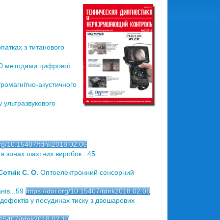
патках з титанового
-20 методами цифрової
ктромагнітно-акустичного
у ультразвукового
.org/10.15407/tdnk2018.02.05
в зонах шахтних виробок...45
отнік С. О.
Оптоелектронний сенсорний
ів...59
https://doi.org/10.15407/tdnk2018.02.08
дефектів у посудинах тиску з двошарових
0.15407/tdnk2018.02.10