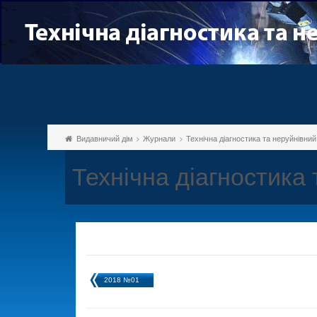
Видавничий дім
Журнали
Технічна діагностика та неруйнівни
Технічна діагностика
2018 №01