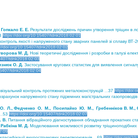
, Гопкало Е. Е.
Результати досліджень причин утворення тріщин в ло
3
https://doi.org/10.15407/tdnk2018.02.01
онтроль якості і напруженого стану зварних панелей зі сплаву ВТ
://doi.org/10.15407/tdnk2018.02.02
Суворова М. Д.
Нові теоретичні дослідження і розробки в галузі еле
15407/tdnk2018.02.03
изнюк О. Д.
Застосування кругових статистик для виявлення сигнал
.15407/tdnk2018.02.04
 візуальний контроль протяжних металоконструкцій ...37
https://doi
озрахунок напруженого стану підземних магістральних газопроводів 
. Л., Федченко О. М., Посипайко Ю. М., Гребенніков В. М., С
..53
https://doi.org/10.15407/tdnk2018.02.07
. В.
Питання вібраційного діагностування обладнання прокатних стан
, Рабкіна М. Д.
Моделювання можливості розвитку тріщиноподібних 
2.09
ласифікації вихрострумових перетворювачів ...69
https://doi.org/1