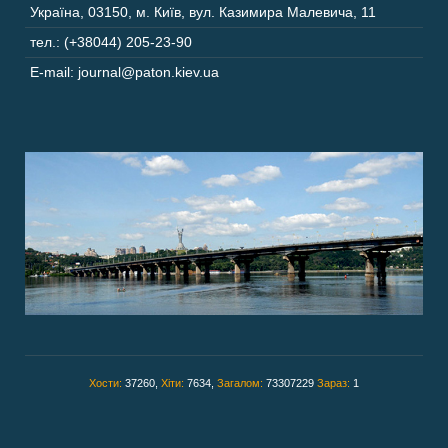
Україна
,
03150
,
м. Київ,
вул. Казимира Малевича, 11
тел.: (+38044) 205-23-90
E-mail: journal@paton.kiev.ua
Хости:
37260,
Хіти:
7634,
Загалом:
73307229
Зараз:
1