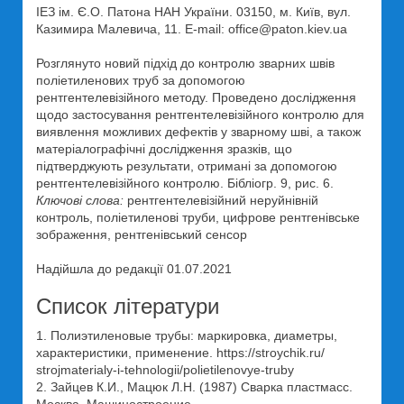
ІЕЗ ім. Є.О. Патона НАН України. 03150, м. Київ, вул.
Казимира Малевича, 11. E-mail: office@paton.kiev.ua
Розглянуто новий підхід до контролю зварних швів
поліетиленових труб за допомогою
рентгентелевізійного методу. Проведено дослідження
щодо застосування рентгентелевізійного контролю для
виявлення можливих дефектів у зварному шві, а також
матеріалографічні дослідження зразків, що
підтверджують результати, отримані за допомогою
рентгентелевізійного контролю. Бібліогр. 9, рис. 6.
Ключові слова:
рентгентелевізійний неруйнівній
контроль, поліетиленові труби, цифрове рентгенівське
зображення, рентгенівський сенсор
Надійшла до редакції 01.07.2021
Список літератури
1. Полиэтиленовые трубы: маркировка, диаметры,
характеристики, применение. https://stroychik.ru/
strojmaterialy-i-tehnologii/polietilenovye-truby
2. Зайцев К.И., Мацюк Л.Н. (1987) Сварка пластмасс.