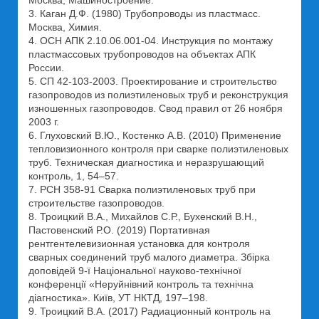
Москва, Машиностроение.
3. Каган Д.Ф. (1980) Трубопроводы из пластмасс.
Москва, Химия.
4. ОСН АПК 2.10.06.001-04. Инструкция по монтажу
пластмассовых трубопроводов на объектах АПК
России.
5. СП 42-103-2003. Проектирование и строительство
газопроводов из полиэтиленовых труб и реконструкция
изношенных газопроводов. Свод правил от 26 ноября
2003 г.
6. Глуховский В.Ю., Костенко А.В. (2010) Применение
тепловизионного контроля при сварке полиэтиленовых
труб. Техническая диагностика и неразрушающий
контроль, 1, 54–57.
7. РСН 358-91 Сварка полиэтиленовых труб при
строительстве газопроводов.
8. Троицкий В.А., Михайлов С.Р., Бухенский В.Н.,
Пастовенский Р.О. (2019) Портативная
рентгентелевизионная установка для контроля
сварных соединений труб малого диаметра. Збірка
доповідей 9-ї Національної науково-технічної
конференції «Неруйнівний контроль та технічна
діагностика». Київ, УТ НКТД, 197–198.
9. Троицкий В.А. (2017) Радиационный контроль на