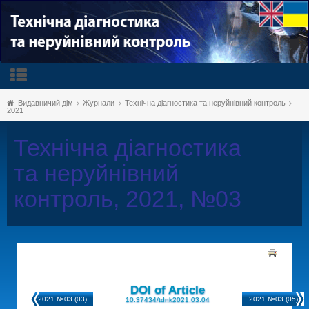
Видавничий дім
Журнали
Технічна діагностика та неруйнівний контроль
2021
Технічна діагностика
та неруйнівний
контроль, 2021, №03
DOI of Article
2021 №03 (03)
2021 №03 (05)
10.37434/tdnk2021.03.04