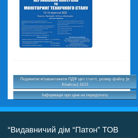
Подивитися/завантажити ПДФ цієї статті, розмір файлу (в
Кбайтах):1633
Інформація про ціни на передплату
“Видавничий дім “Патон” ТОВ