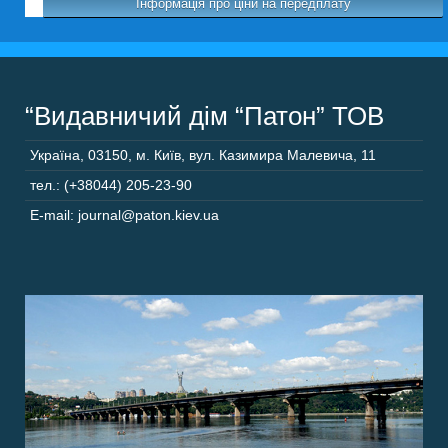
Інформація про ціни на передплату
“Видавничий дім “Патон” ТОВ
Україна
,
03150
,
м. Київ,
вул. Казимира Малевича, 11
тел.: (+38044) 205-23-90
E-mail: journal@paton.kiev.ua