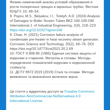
Физико-химический анализ условий образования и
роста поперечных трещин в экранных трубах. Вестник
ЮУрГУ, 10, 48–54.
8. Popov, M.S., Belyakov, I.I., Tolstyh, A.D. (2024) Analysis
of Damages to Boiler Screen Tubes BKZ-160-100-GM.
International J. of Industrial Engineering, 2(4), 218–223.
https://doi.org/10.61927/igmin168
9. Chae, H. (2021) Corrosion failure analysis of
condensate pre-heater in heat recovery steam generator.
Corrosion Science and Technology, 20(2), 69–76. DOI:
https://doi.org/10.14773/cst2021.20.2.69
10. ГОСТ 9.908-85 (1985) Единая система защиты от
коррозии и старения. Металлы и сплавы. Методы
определения показателей коррозии и коррозионной
стойкости.
11. ДСТУ 8972:2019 (2019) Сталі та сплави. Методи
виявлення та визначення величини зерна.
Ця стаття у відкритому доступі за
Creative Commons
Attribution-NonCommercial-NoDerivatives 4.0
International License
.