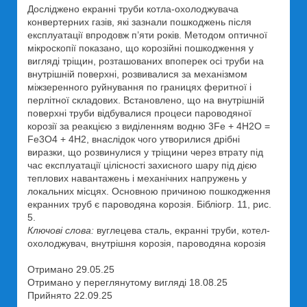
Досліджено екранні труби котла-охолоджувача
конвертерних газів, які зазнали пошкоджень після
експлуатації впродовж п’яти років. Методом оптичної
мікроскопії показано, що корозійні пошкодження у
вигляді тріщин, розташованих впоперек осі труби на
внутрішній поверхні, розвивалися за механізмом
міжзеренного руйнування по границях феритної і
перлітної складових. Встановлено, що на внутрішній
поверхні труби відбувалися процеси пароводяної
корозії за реакцією з виділенням водню 3Fе + 4Н2О =
Fе3O4 + 4Н2, внаслідок чого утворилися дрібні
виразки, що розвинулися у тріщини через втрату під
час експлуатації цілісності захисного шару під дією
теплових навантажень і механічних напружень у
локальних місцях. Основною причиною пошкодження
екранних труб є пароводяна корозія. Бібліогр. 11, рис.
5.
Ключові слова:
вуглецева сталь, екранні труби, котел-
охолоджувач, внутрішня корозія, пароводяна корозія
Отримано 29.05.25
Отримано у переглянутому вигляді 18.08.25
Прийнято 22.09.25