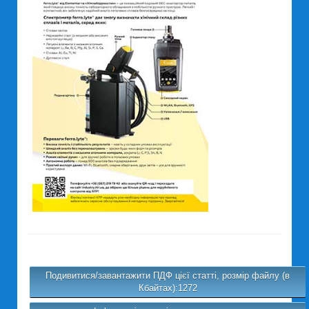
Подивитися/завантажити ПДФ цієї статті, розмір файлу (в
Кбайтах):1272