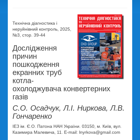
Технічна діагностика і
неруйнівний контроль, 2025,
№3, стор. 39-44
Дослідження
причин
пошкодження
екранних труб
котла-
охолоджувача конвертерних
газів
С.О. Осадчук, Л.І. Ниркова, Л.В.
Гончаренко
ІЕЗ ім. Є.О. Патона НАН України. 03150, м. Київ, вул.
Казимира Малевича, 11. E-mail: lnyrkova@gmail.com