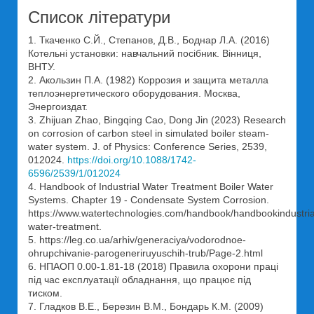
Список літератури
1. Ткаченко С.Й., Степанов, Д.В., Боднар Л.А. (2016)
Котельні установки: навчальний посібник. Вінниця,
ВНТУ.
2. Акользин П.А. (1982) Коррозия и защита металла
теплоэнергетического оборудования. Москва,
Энергоиздат.
3. Zhijuan Zhao, Bingqing Cao, Dong Jin (2023) Research
on corrosion of carbon steel in simulated boiler steam-
water system. J. of Physics: Conference Series, 2539,
012024.
https://doi.org/10.1088/1742-
6596/2539/1/012024
4. Handbook of Industrial Water Treatment Boiler Water
Systems. Chapter 19 - Condensate System Corrosion.
https://www.watertechnologies.com/handbook/handbookindustria
water-treatment.
5. https://leg.co.ua/arhiv/generaciya/vodorodnoe-
ohrupchivanie-parogeneriruyuschih-trub/Page-2.html
6. НПАОП 0.00-1.81-18 (2018) Правила охорони праці
під час експлуатації обладнання, що працює під
тиском.
7. Гладков В.Е., Березин В.М., Бондарь К.М. (2009)