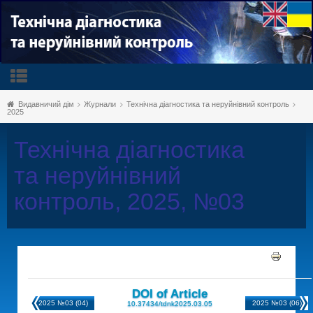
Видавничий дім
Журнали
Технічна діагностика та неруйнівний контроль
2025
Технічна діагностика
та неруйнівний
контроль, 2025, №03
DOI of Article
2025 №03 (04)
2025 №03 (06)
10.37434/tdnk2025.03.05