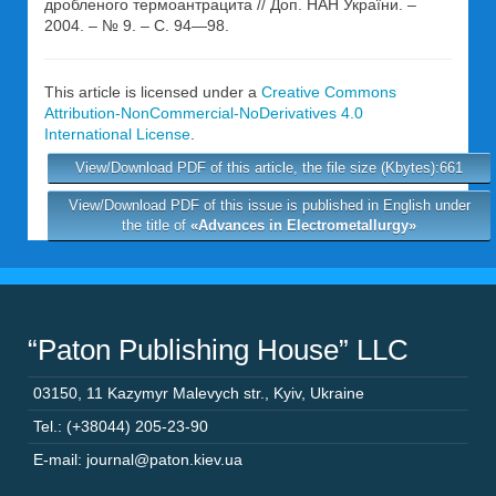
дробленого термоантрацита // Доп. НАН України. –
2004. – № 9. – С. 94—98.
This article is licensed under a
Creative Commons
Attribution-NonCommercial-NoDerivatives 4.0
International License
.
View/Download PDF of this article, the file size (Kbytes):661
View/Download PDF of this issue is published in English under
the title of
«Advances in Electrometallurgy»
“Paton Publishing House” LLC
03150
,
11 Kazymyr Malevych str.
,
Kyiv
,
Ukraine
Tel.: (+38044) 205-23-90
E-mail: journal@paton.kiev.ua