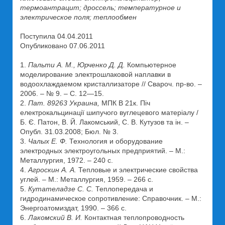
термоантрацит; дроссель; температурное и
электрическое поля; теплообмен
Поступила 04.04.2011
Опубликовано 07.06.2011
1.
Пальти А. М., Юрченко Д. Д.
Компьютерное
моделирование электрошлаковой наплавки в
водоохлаждаемом кристаллизаторе // Свароч. пр-во. –
2006. – № 9. – С. 12—15.
2.
Пат. 89263 Украина,
МПК В 21к. Піч
електрокальцинації шипучого вуглецевого матеріалу /
Б. Є. Патон, В. Й. Лакомський, С. В. Кутузов та ін. –
Опубл. 31.03.2008; Бюл. № 3.
3.
Чалых Е. Ф.
Технология и оборудование
электродных электроугольных предприятий. – М.:
Металлургия, 1972. – 240 с.
4.
Агроскин А. А.
Тепловые и электрические свойства
углей. – М.: Металлургия, 1959. – 266 с.
5.
Кутателадзе С. С.
Теплопередача и
гидродинамическое сопротивление: Справочник. – М.:
Энергоатомиздат, 1990. – 366 с.
6.
Лакомский В. И.
Контактная теплопроводность