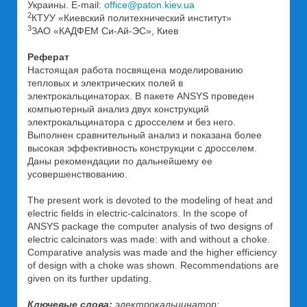
Украины. E-mail:
office@paton.kiev.ua
2
КТУУ «Киевский политехнический институт»
3
ЗАО «КАДФЕМ Си-Ай-ЭС», Киев
Реферат
Настоящая работа посвящена моделированию
тепловых и электрических полей в
электрокальцинаторах. В пакете ANSYS проведен
компьютерный анализ двух конструкций
электрокальцинатора с дросселем и без него.
Выполнен сравнительный анализ и показана более
высокая эффективность конструкции с дросселем.
Даны рекомендации по дальнейшему ее
усовершенствованию.
The present work is devoted to the modeling of heat and
electric fields in electric-calcinators. In the scope of
ANSYS package the computer analysis of two designs of
electric calcinators was made: with and without a choke.
Comparative analysis was made and the higher efficiency
of design with a choke was shown. Recommendations are
given on its further updating.
Ключевые слова:
электрокальцинатор;