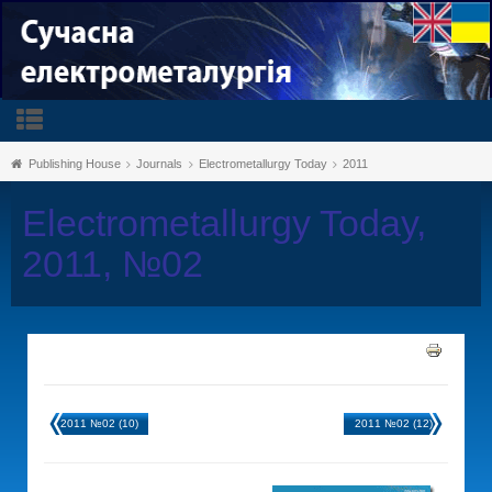
Publishing House
Journals
Electrometallurgy Today
2011
Electrometallurgy Today,
2011, №02
2011 №02 (10)
2011 №02 (12)