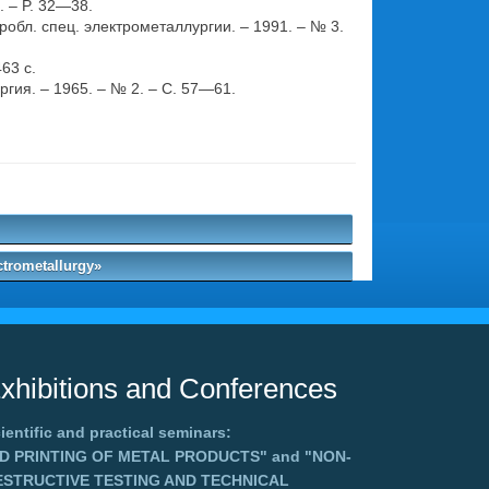
1. – P. 32—38.
робл. спец. электрометаллургии. – 1991. – № 3.
63 с.
гия. – 1965. – № 2. – С. 57—61.
ctrometallurgy»
xhibitions and Conferences
ientific and practical seminars:
3D PRINTING OF METAL PRODUCTS"
and
"NON-
ESTRUCTIVE TESTING AND TECHNICAL