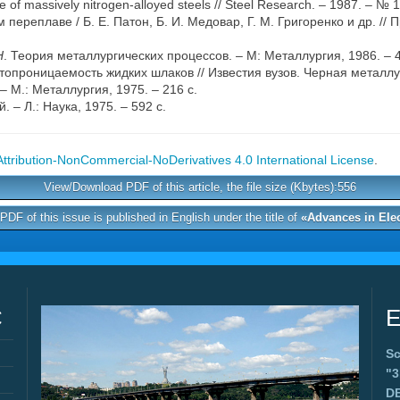
re of massively nitrogen-alloyed steels // Steel Research. – 1987. – № 
ереплаве / Б. Е. Патон, Б. И. Медовар, Г. М. Григоренко и др. // П
Н
. Теория металлургических процессов. – М: Металлургия, 1986. – 4
топроницаемость жидких шлаков // Известия вузов. Черная металлур
– М.: Металлургия, 1975. – 216 с.
 – Л.: Наука, 1975. – 592 с.
tribution-NonCommercial-NoDerivatives 4.0 International License
.
View/Download PDF of this article, the file size (Kbytes):556
DF of this issue is published in English under the title of
«Advances in Ele
C
E
Sc
"
D