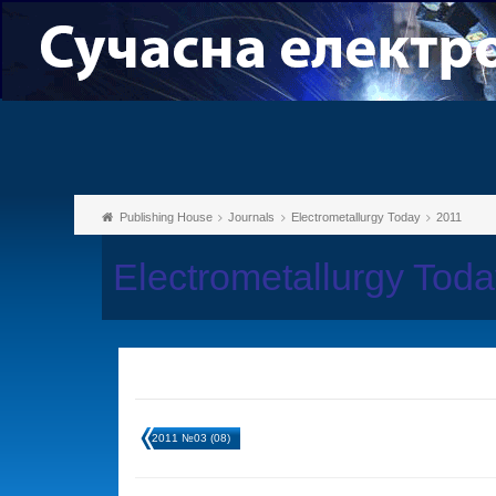
Publishing House
Journals
Electrometallurgy Today
2011
Electrometallurgy Tod
2011 №03 (08)