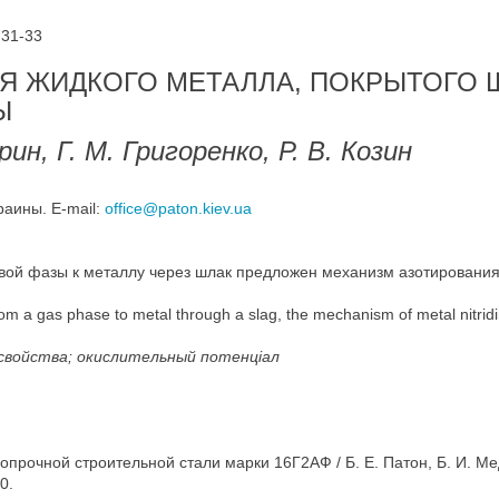
 31-33
Я ЖИДКОГО МЕТАЛЛА, ПОКРЫТОГО 
Ы
ин, Г. М. Григоренко, Р. В. Козин
раины. E-mail:
office@paton.kiev.ua
овой фазы к металлу через шлак предложен механизм азотирования
from a gas phase to metal through a slag, the mechanism of metal nitridi
свойства; окислительный потенціал
рочной строительной стали марки 16Г2АФ / Б. Е. Патон, Б. И. Медов
0.