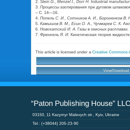
2.
Stein G., Menzel I., Dorr H
. Industrial manufactu
3.
Процессы
азотирования при дуговом шлаковом п
– С. 14—16.
4.
Попель С. И., Сотников А. И., Бороненков В. 
5.
Камышов В. М., Есин О. А., Чучмарев С. К.
Азо
6.
Новохатский И. А.
Газы в окисных расплавах. 
7.
Френкель Я. И.
Кинетическая теория жидкостей.
This article is licensed under a
Creative Commons At
View/Download P
“Paton Publishing House” LL
03150
,
11 Kazymyr Malevych str.
,
Kyiv
,
Ukraine
Tel.: (+38044) 205-23-90