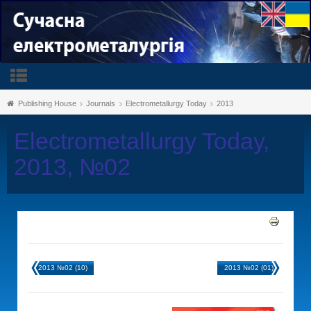
Publishing House
Journals
Electrometallurgy Today
2013
Electrometallurgy Today,
2013, №02
2013 №02 (10)
2013 №02 (01)