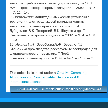
металла. Требования к таким устройствам для ЭШТ
ЖМ // Пробл. спецэлектрометаллургии. – 2002. – № 2.
– С. 12—14.
9.
Применение
магнитодинамической установки в
технологии электрошлаковой наплавки жидким
металлом стальных прокатных валков / В.И.
Дубоделов, В.К. Погорский, В.К. Шнурко и др. //
Современ. электрометаллургия. – 2002. – № 4. – С. 8
—10.
10.
Иванов И.Н., Воробьева Л.Ф., Бергауз Г.В
.
Экономика производства расходуемых электродов для
электрошлакового переплава // Пробл.
спецэлектрометаллургии. – 1976. – № 4. – С. 69—71
This article is licensed under a
Creative Commons
Attribution-NonCommercial-NoDerivatives 4.0
International License
.
View/Download PDF of this article, the file size (Kbytes):543