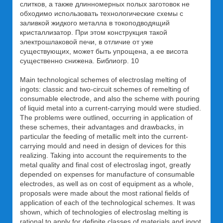
слитков, а также длинномерных полых заготовок не
обходимо использовать технологические схемы с
заливкой жидкого металла в токоподводящий
кристаллизатор. При этом конструкция такой
электрошлаковой печи, в отличие от уже
существующих, может быть упрощена, а ее висота
существенно снижена. Библиогр. 10
Main technological schemes of electroslag melting of
ingots: classic and two-circuit schemes of remelting of
consumable electrode, and also the scheme with pouring
of liquid metal into a current-carrying mould were studied.
The problems were outlined, occurring in application of
these schemes, their advantages and drawbacks, in
particular the feeding of metallic melt into the current-
carrying mould and need in design of devices for this
realizing. Taking into account the requirements to the
metal quality and final cost of electroslag ingot, greatly
depended on expenses for manufacture of consumable
electrodes, as well as on cost of equipment as a whole,
proposals were made about the most rational fields of
application of each of the technological schemes. It was
shown, which of technologies of electroslag melting is
rational to apply for definite classes of materials and ingot