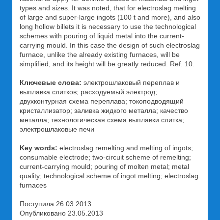
types and sizes. It was noted, that for electroslag melting
of large and super-large ingots (100 t and more), and also
long hollow billets it is necessary to use the technological
schemes with pouring of liquid metal into the current-
carrying mould. In this case the design of such electroslag
furnace, unlike the already existing furnaces, will be
simplified, and its height will be greatly reduced. Ref. 10.
Ключевые слова:
электрошлаковый переплав и
выплавка слитков; расходуемый электрод;
двухконтурная схема переплава; токоподводящий
кристаллизатор; заливка жидкого металла; качество
металла; технологическая схема выплавки слитка;
электрошлаковые печи
Key words:
electroslag remelting and melting of ingots;
consumable electrode; two-circuit scheme of remelting;
current-carrying mould; pouring of molten metal; metal
quality; technological scheme of ingot melting; electroslag
furnaces
Поступила 26.03.2013
Опубликовано 23.05.2013