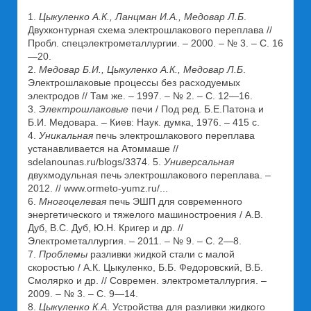
1.
Цыкуленко А.К., Ланцман И.А., Медовар Л.Б
.
Двухконтурная схема электрошлакового переплава //
Пробл. спецэлектрометаллургии. – 2000. – № 3. – С. 16
—20.
2.
Медовар Б.И., Цыкуленко А.К., Медовар Л.Б
.
Электрошлаковые процессы без расходуемых
электродов // Там же. – 1997. – № 2. – С. 12—16.
3.
Электрошлаковые
печи / Под ред. Б.Е.Патона и
Б.И. Медовара. – Киев: Наук. думка, 1976. – 415 с.
4.
Уникальная
печь электрошлакового переплава
устанавливается на Атоммаше //
sdelanounas.ru/blogs/3374. 5.
Универсальная
двухмодульная печь электрошлакового переплава. –
2012. // www.ormeto-yumz.ru/...
6.
Многоцелевая
печь ЭШП для современного
энергетического и тяжелого машиностроения / А.В.
Дуб, В.С. Дуб, Ю.Н. Кригер и др. //
Электрометаллургия. – 2011. – № 9. – С. 2—8.
7.
Проблемы
разливки жидкой стали с малой
скоростью / А.К. Цыкуленко, Б.Б. Федоровский, В.Б.
Смолярко и др. // Современ. электрометаллургия. –
2009. – № 3. – С. 9—14.
8.
Цыкуленко К.А
. Устройства для разливки жидкого