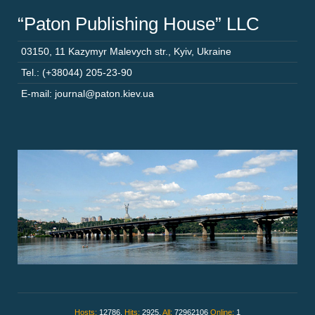
“Paton Publishing House” LLC
03150
,
11 Kazymyr Malevych str.
,
Kyiv
,
Ukraine
Tel.: (+38044) 205-23-90
E-mail: journal@paton.kiev.ua
Hosts:
12786,
Hits:
2925,
All:
72962106
Online:
1