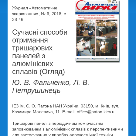
Журнал «Автоматичне
зварювання», № 6, 2018, с.
38-46
Сучасні способи
отримання
тришарових
панелей з
алюмінієвих
сплавів (Огляд)
Ю. В. Фальченко, Л. В.
Петрушинець
ІЕЗ ім. Є. О. Патона НАН України. 03150, м. Київ, вул.
Казимира Малевича, 11. E-mail: office@paton.kiev.u
Тришарові панелі з періодичним комірчастим
заповнювачем з алюмінієвих сплавів є перспективними
для застосування у виробах аерокосмічної техніки,