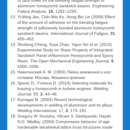
of face sheet on the bending fatigue strength of
aluminum honeycomb sandwich beams.
Engineering
Failure Analysis
,
16
, 1282–1293.
Yi-Ming Jen, Chih-Wei Ko, Hong-Bin Lin (2009) Effect
of the amount of adhesive on the bending fatigue
strength of adhesively bonded aluminum honeycomb
sandwich beams.
International Journal of Fatigue
,
31
,
455–462.
Shuliang Cheng, Xuya Zhao, Yajun Xin et al. (2015)
Experimental Study on Shear Property of Integrated
Sandwich Panel ofAluminum Honeycomb and Epoxy
Resin.
The Open Mechanical Engineering Journal
,
9
,
1000–1006.
Никитинский А. М. (1983)
Пайка алюминия и его
сплавов
. Москва, Машиностроение.
Sporer D., Fortuna D. (2014) Selecting materials for
brazing a honeycomb in turbine engines.
Welding
Journal
, 93,
2
, 44–48.
Kumagai M. (2003) Recent technological
developments in welding of aluminium and its alloys.
Welding International
, 17,
3
, 173–181.
Gregory W. Kooistra, Vikram S. Deshpande, Haydn
N.G. Wadley. (2004) Compressive behavior of age
hardenable tetrahedral lattice truss structures made