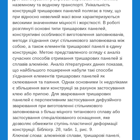
наземному та водному транспорті. Унікальність
конструкцій тришарових панелей полягає в тому, що
при відносно невеликій масі вони характеризуються
високими значеннями міцності і жорсткості. В роботі
розглянуті основні типи тришарових панелей,
конструктивні особливості виготовлення заповнювачів,
методи з’єднання смуг стільникового заповнювача між
собою, а також елементів тришарової панелі в єдину
конструкцію. Метою представленого огляду є аналіз
сучасних способів отримання тришарових панелей зі
сплавів алюмінію. Аналіз літературних даних показав,
що найбільшого поширення набули такі способи
з’єднання елементів тришарових панелей як
склеювання та паяння. Однак основними їх недоліками
є збільшення ваги конструкції за рахунок застосування
клею або припою. Для зварювання тришарових
панелей є перспективним застосування дифузійного
зварювання при виготовленні стільникового
заповнювача з більш міцного титанового сплаву або
застосування спеціалізованого оснащення, яке
дозволяє обмежити ступінь пластичної деформації
конструкції. Бібліогр. 28, табл. 1, рис. 9.
Ключові слова
: алюмінієві сплави, тришарові панелі,