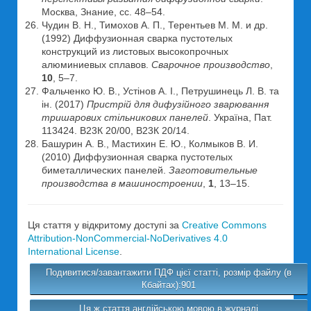
Москва, Знание, сс. 48–54.
Чудин В. Н., Тимохов А. П., Терентьев М. М. и др.
(1992) Диффузионная сварка пустотелых
конструкций из листовых высокопрочных
алюминиевых сплавов.
Сварочное производство
,
10
, 5–7.
Фальченко Ю. В., Устінов А. І., Петрушинець Л. В. та
ін. (2017)
Пристрій для дифузійного зварювання
тришарових стільникових панелей
. Україна, Пат.
113424. В23К 20/00, В23К 20/14.
Башурин А. В., Мастихин Е. Ю., Колмыков В. И.
(2010) Диффузионная сварка пустотелых
биметаллических панелей.
Заготовительные
производства в машиностроении
,
1
, 13–15.
Ця стаття у відкритому доступі за
Creative Commons
Attribution-NonCommercial-NoDerivatives 4.0
International License
.
Подивитися/завантажити ПДФ цієї статті, розмір файлу (в
Кбайтах):901
Ця ж стаття англійською мовою в журналі