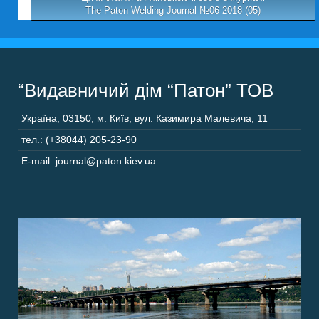
The Paton Welding Journal №06 2018 (05)
“Видавничий дім “Патон” ТОВ
Україна
,
03150
,
м. Київ,
вул. Казимира Малевича, 11
тел.: (+38044) 205-23-90
E-mail: journal@paton.kiev.ua