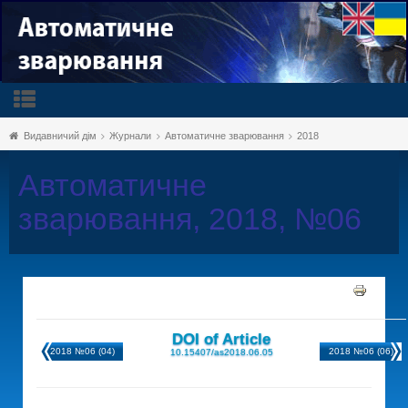
Видавничий дім
Журнали
Автоматичне зварювання
2018
Автоматичне
зварювання, 2018, №06
DOI of Article
2018 №06 (04)
2018 №06 (06)
10.15407/as2018.06.05