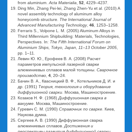
from aluminium.
Acta Materialia
,
52
, 4229–4237.
Ding Min, Zhang Pei-lei, Zhang Zhen-Yu et al. (2010) A
novel assembly technology of aluminum alloy
honeycomb structure.
The International Journal of
Advanced Manufacturing Technology
,
46
, 1253–1258.
Ferraris S., Volpone L. M. (2005) Aluminum Alloys in
Third Millennium Shipbuilding: Materials, Technologies,
Perspectives. In:
The Fifth International Forum on
Aluminium Ships, Tokyo, Japan, 11–13 October 2005
,
рр. 1–11.
Левин Ю. Ю., Ерофеев В. А. (2008) Расчет
параметров импульсной лазерной сварки
алюминиевых сплавов малой толщины.
Сварочное
производство
,
4
, 20–24.
Бачин В. А., Квасницкий В. Ф., Котельников Д. И. и
др. (1991)
Теория, технология и оборудование
диффузионной сварки
. Москва, Машиностроение.
Козаков Н. Ф. (1968)
Диффузионная сварка в
вакууме
. Москва, Машиностроение.
Гуревич С. М. (1990)
Справочник по сварке
. Киев,
Наукова думка.
Сергеев А. В. (1990) Диффузионная сварка
алюминиевых сплавов.
Достижения и
перспективы развития диффузионной сварки
.