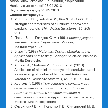
заповнювач, склеювання, паяння, зварювання
Надійшла до редакції 25.04.2018
Підписано до друку 29.05.2018
Список литературы
Paik J. K., Thayamballi A. K., Kim G. S. (1999) The
strength characteristics of aluminum honeycomb
sandwich panels.
Thin-Walled Structures
,
35
, 205–
231.
Панин В. Ф., Гладков Ю. А. (1991)
Конструкции с
заполнителем: Справочник
. Москва,
Машиностроение.
Bitzer T. (1997)
Materials, Design, Manufacturing,
Applications And Testing
. Springer-Scien-ce+Business
Media Dordrecht.
Amraei M., Shahravi M., Noori Z. et al. (2013)
Application of aluminium honeycomb sandwich panel
as an energy absorber of high-speed train nose.
Journal of Composite Materials
, 48,
9
, 1027–1037.
Хертель Г. (1965)
Тонкостенные конструкции
(конструктивные элементы, определение
прочных размеров и конструирование в
самолетостроении и других отраслях техники)
.
Москва, Машиностроение.
Сливинский В. И., Ткаченко Г. В., Сливинский М. В.