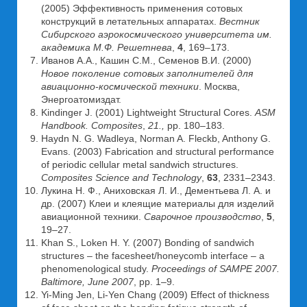
(2005) Эффективность применения сотовых
конструкций в летательных аппаратах.
Вестник
Сибирского аэрокосмического университета им.
академика М.Ф. Решетнева
,
4
, 169–173.
Иванов A.А., Кашин С.М., Семенов В.И. (2000)
Новое поколение сотовых заполнителей для
авиационно-космической техники
. Москва,
Энергоатомиздат.
Kindinger J. (2001) Lightweight Structural Cores.
ASM
Handbook. Composites
,
21.,
рр. 180–183.
Haydn N. G. Wadleya, Norman A. Fleckb, Anthony G.
Evans. (2003) Fabrication and structural performance
of periodic cellular metal sandwich structures.
Composites Science and Technology
,
63
, 2331–2343.
Лукина Н. Ф., Аниховская Л. И., Дементьева Л. А. и
др. (2007) Клеи и клеящие материалы для изделий
авиационной техники.
Сварочное производство
,
5
,
19–27.
Khan S., Loken H. Y. (2007) Bonding of sandwich
structures – the facesheet/honeycomb interface – a
phenomenological study.
Proceedings of SAMPE 2007.
Baltimore, June 2007
, рр. 1–9.
Yi-Ming Jen, Li-Yen Chang (2009) Effect of thickness