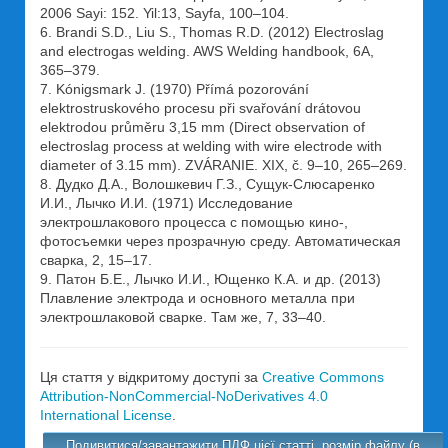
2006 Sayi: 152. Yil:13, Sayfa, 100–104.
6. Brandi S.D., Liu S., Thomas R.D. (2012) Eleсtroslag
and eleсtrogas welding. AWS Welding handbook, 6A,
365–379.
7. Kónigsmark J. (1970) Přímá pozorování
elektrostruskového procesu při svařování drátovou
elektrodou průměru 3,15 mm (Direct observation of
electroslag process at welding with wire electrode with
diameter of 3.15 mm). ZVÁRANIE. XIX, č. 9–10, 265–269.
8. Дудко Д.А., Волошкевич Г.З., Сущук-Слюсаренко
И.И., Лычко И.И. (1971) Исследование
электрошлакового процесса с помощью кино-,
фотосъемки через прозрачную среду. Автоматическая
сварка, 2, 15–17.
9. Патон Б.Е., Лычко И.И., Ющенко К.А. и др. (2013)
Плавление электрода и основного металла при
электрошлаковой сварке. Там же, 7, 33–40.
Ця стаття у відкритому доступі за
Creative Commons
Attribution-NonCommercial-NoDerivatives 4.0
International License
.
Подивитися/завантажити ПДФ цієї статті, розмір файлу (в