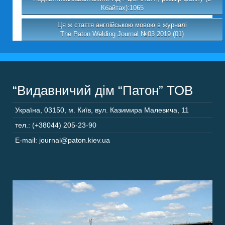
Кбайтах):1065
Ця ж стаття англійською мовою в журналі
The Paton Welding Journal №03 2019 (01)
“Видавничий дім “Патон” ТОВ
Україна
,
03150
,
м. Київ,
вул. Казимира Малевича, 11
тел.: (+38044) 205-23-90
E-mail: journal@paton.kiev.ua