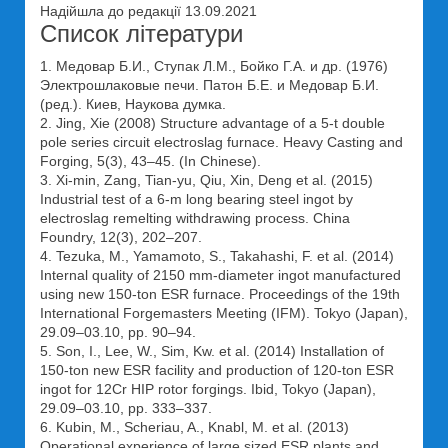
Надійшла до редакції 13.09.2021
Список літератури
1. Медовар Б.И., Ступак Л.М., Бойко Г.А. и др. (1976)
Электрошлаковые печи. Патон Б.Е. и Медовар Б.И.
(ред.). Киев, Наукова думка.
2. Jing, Xie (2008) Structure advantage of a 5-t double
pole series circuit electroslag furnace. Heavy Casting and
Forging, 5(3), 43–45. (In Chinese).
3. Xi-min, Zang, Tian-yu, Qiu, Xin, Deng et al. (2015)
Industrial test of a 6-m long bearing steel ingot by
electroslag remelting withdrawing process. China
Foundry, 12(3), 202–207.
4. Tezuka, M., Yamamoto, S., Takahashi, F. et al. (2014)
Internal quality of 2150 mm-diameter ingot manufactured
using new 150-ton ESR furnace. Proceedings of the 19th
International Forgemasters Meeting (IFM). Tokyo (Japan),
29.09–03.10, pp. 90–94.
5. Son, I., Lee, W., Sim, Kw. et al. (2014) Installation of
150-ton new ESR facility and production of 120-ton ESR
ingot for 12Cr HIP rotor forgings. Ibid, Tokyo (Japan),
29.09–03.10, pp. 333–337.
6. Kubin, M., Scheriau, A., Knabl, M. et al. (2013)
Operational experience of large sized ESR plants and