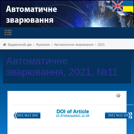
Видавничий дім
Журнали
Автоматичне зварювання
2021
Автоматичне
зварювання, 2021, №11
DOI of Article
2021 №11 (04)
2021 №11 (06)
10.37434/as2021.11.05