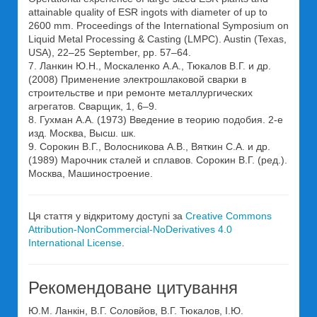
attainable quality of ESR ingots with diameter of up to
2600 mm. Proceedings of the International Symposium on
Liquid Metal Processing & Casting (LMPC). Austin (Texas,
USA), 22–25 September, pp. 57–64.
7. Ланкин Ю.Н., Москаленко А.А., Тюкалов В.Г. и др.
(2008) Применение электрошлаковой сварки в
строительстве и при ремонте металлургических
агрегатов. Сварщик, 1, 6–9.
8. Гухман А.А. (1973) Введение в теорию подобия. 2-е
изд. Москва, Высш. шк.
9. Сорокин В.Г., Волосникова А.В., Вяткин С.А. и др.
(1989) Марочник сталей и сплавов. Сорокин В.Г. (ред.).
Москва, Машиностроение.
Ця стаття у відкритому доступі за
Creative Commons
Attribution-NonCommercial-NoDerivatives 4.0
International License
.
Рекомендоване цитування
Ю.М. Ланкін, В.Г. Соловйов, В.Г. Тюкалов, І.Ю.