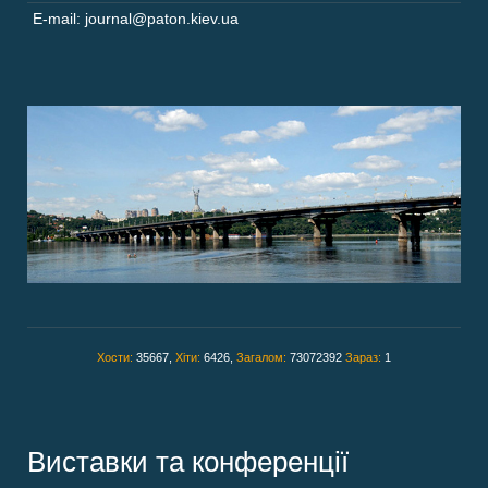
E-mail: journal@paton.kiev.ua
Хости:
35667,
Хіти:
6426,
Загалом:
73072392
Зараз:
1
Виставки та конференції