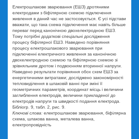
Електрошлакове зварювання (ЕШЗ) дротяними
електродами з біфілярною схемою підключення
живлення в даний час не застосовується. Є усі підстави
вважати, що така схема підключення має навіть більше
переваг перед канонічною двохелектродною ЕШЗ.
Тому потрібні додаткові спеціальні дослідження
процесу біфілярної ЕШЗ. Наведено порівняння
процесу електрошлакового зварювання при
підключенні електричного живлення за канонічною
двохелектродною схемою та біфілярною схемою зі
зрівняльним дротом і подвоєнням вторинної напруги.
Наведено результати порівняння обох схем ЕШЗ за
енергетичними витратами; досліджено закономірності
тепловиділення в шлаковій ванні при зміні її
геометричних параметрів, координат місць і величини
заглиблення електродів, величини прикладеної до
електродів напруги та швидкості подання електрода.
Бібліогр. 9, табл. 2, рис. 9.
Ключові слова:
електрошлакове зварювання, біфілярна
схема, шлакова ванна, металева ванна,
електропровідність