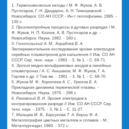
1.
Термохимические
катоды / М. Ф. Жуков, А. В.
Пустогаров, Г.-Н. Дандарон, А. Н. Тимошевскнй. -
Новосибирск: СО АН СССР, - Ин-т теплофизики, 1985. -
130 с.
2.
Приэлектродные
процессы в дуговых разрядах / М.
Ф. Жуков, Н. П. Козлов, А. В. Пустогаров и др. -
Новосибирск: Наука, 1982. - 160 с.
3.
Гонопольский А. М., Кораблев В. А.
Экспериментальное исследование эрозии электродов
серийных плазмотронов для напылення // Изв. СО АН
СССР. Сер. техн. наук. - 1983. - 3, № 1. - С. 69-71.
4.
Эрозия
медно-вольфрамовых анодов в линейных
плазмотронах / А. С. Аньшаков, М. Ф. Жуков, Г. А.
Горлев н др. // Там же. - 1981. - 3, № 1. - С. 68-70.
5.
Жуков М. Ф., Коротеев А. С., Урюков Б. А.
Прикладная динамика термической плазмы. -
Новосибирск: Наука, 1975. - 298 с.
6.
Раховский В. И.
Эрозия электродов в
контрагированном разряде // Изв. СО АН СССР. Сер.
техн. наук. - 1975. - 3, № 1. - С. 11-27.
7.
Мальцев М. В., Барсукова Т. А. Бории Ф. А
.
Металлография цветных металлов и сплавов. - М.:
Металлургиздат, 1960. - 372 с.