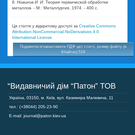
8.
Новиков И. И
. Теория термической обработки
металлов. - М.: Металлургия, 1974. - 400 с.
Ця стаття у відкритому доступі за
Creative Commons
Attribution-NonCommercial-NoDerivatives 4.0
International License
.
Подивитися/завантажити ПДФ цієї статті, розмір файлу (в
Кбайтах):519
“Видавничий дім “Патон” ТОВ
Україна
,
03150
,
м. Київ,
вул. Казимира Малевича, 11
тел.: (+38044) 205-23-90
E-mail: journal@paton.kiev.ua