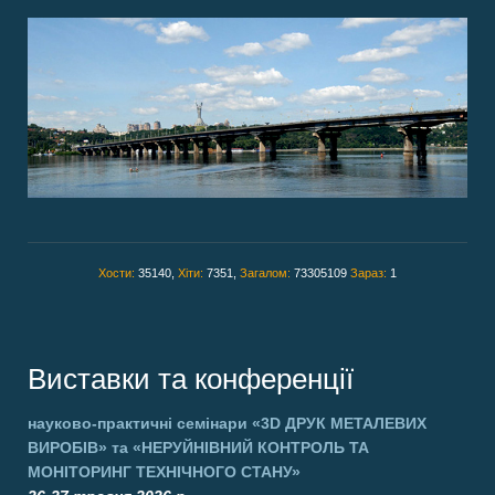
Хости:
35140,
Хіти:
7351,
Загалом:
73305109
Зараз:
1
Виставки та конференції
науково-практичні семінари
«3D ДРУК МЕТАЛЕВИХ
ВИРОБІВ»
та
«НЕРУЙНІВНИЙ КОНТРОЛЬ ТА
МОНІТОРИНГ ТЕХНІЧНОГО СТАНУ»