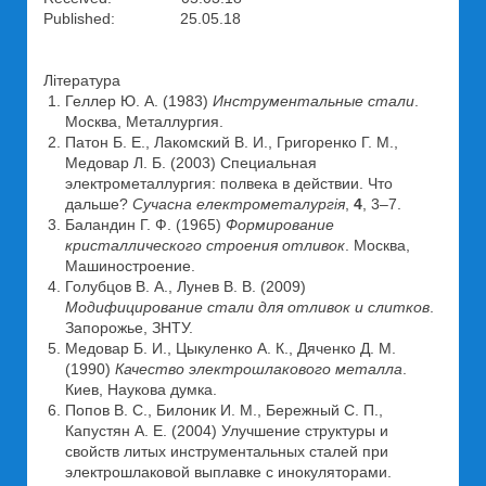
Published: 25.05.18
Література
Геллер Ю. А. (1983)
Инструментальные стали
.
Москва, Металлургия.
Патон Б. Е., Лакомский В. И., Григоренко Г. М.,
Медовар Л. Б. (2003) Специальная
электрометаллургия: полвека в действии. Что
дальше?
Сучасна електрометалургія
,
4
, 3–7.
Баландин Г. Ф. (1965)
Формирование
кристаллического строения отливок
. Москва,
Машиностроение.
Голубцов В. А., Лунев В. В. (2009)
Модифицирование стали для отливок и слитков
.
Запорожье, ЗНТУ.
Медовар Б. И., Цыкуленко А. К., Дяченко Д. М.
(1990)
Качество электрошлакового металла
.
Киев, Наукова думка.
Попов В. С., Билоник И. М., Бережный С. П.,
Капустян А. Е. (2004) Улучшение структуры и
свойств литых инструментальных сталей при
электрошлаковой выплавке с инокуляторами.