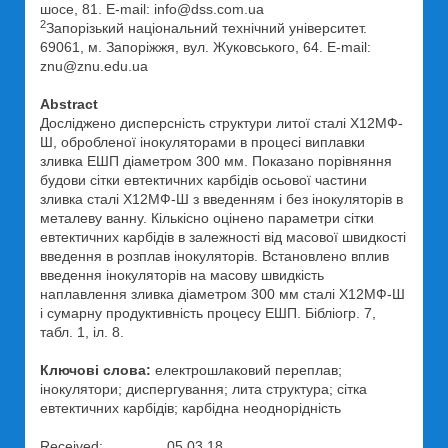
шосе, 81. E-mail: info@dss.com.ua
2
Запорізький національний технічний університет.
69061, м. Запоріжжя, вул. Жуковського, 64. E-mail:
znu@znu.edu.ua
Abstract
Досліджено дисперсність структури литої сталі Х12МФ-
Ш, обробленої інокуляторами в процесі виплавки
зливка ЕШП діаметром 300 мм. Показано порівняння
будови сітки евтектичних карбідів осьової частини
зливка сталі Х12МФ-Ш з введенням і без інокуляторів в
металеву ванну. Кількісно оцінено параметри сітки
евтектичних карбідів в залежності від масової швидкості
введення в розплав інокуляторів. Встановлено вплив
введення інокуляторів на масову швидкість
наплавлення зливка діаметром 300 мм сталі Х12МФ-Ш
і сумарну продуктивність процесу ЕШП. Бібліогр. 7,
табл. 1, іл. 8.
Ключові слова:
електрошлаковий переплав;
інокулятори; диспергування; лита структура; сітка
евтектичних карбідів; карбідна неоднорідність
Received: 05.03.18