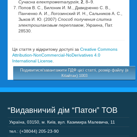
Сучасна електрометалургія
,
2
, 8–9.
Попов В. С., Билоник И. М., Давидченко С. В.,
Панченко А. И., Логозинский И. Н., Сальников А. С.,
Зыков И. Ю. (2007)
Способ получения слитка
электрошлаковым переплавом
, Украина, Пат.
28530.
Ця стаття у відкритому доступі за
Creative Commons
Attribution-NonCommercial-NoDerivatives 4.0
International License
.
Подивитися/завантажити ПДФ цієї статті, розмір файлу (в
Кбайтах):1003
“Видавничий дім “Патон” ТОВ
Україна
,
03150
,
м. Київ,
вул. Казимира Малевича, 11
тел.: (+38044) 205-23-90