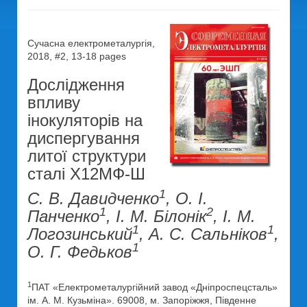
Сучасна електрометалургія,
2018, #2, 13-18 pages
Дослідження
впливу
інокуляторів на
диспергування
литої структури
сталі Х12МФ-Ш
1
С. В. Давидченко
, О. І.
1
2
Панченко
, І. М. Білонік
, І. М.
1
1
Логозинський
, А. С. Сальніков
,
1
О. Г. Федьков
1
ПАТ «Електрометалургійний завод «Дніпроспецсталь»
ім. А. М. Кузьміна». 69008, м. Запоріжжя, Південне