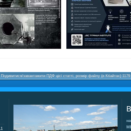
Подивитися/завантажити ПДФ цієї статті, розмір файлу (в Кбайтах):1179
В
на
М
11