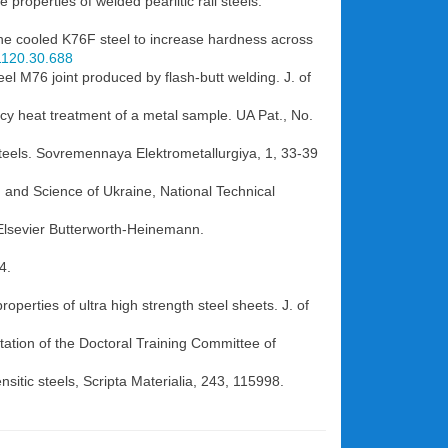
roperties of welded pearlitic rail steels.
 the cooled K76F steel to increase hardness across
1120.30.688
teel M76 joint produced by flash-butt welding. J. of
ncy heat treatment of a metal sample. UA Pat., No.
 steels. Sovremennaya Elektrometallurgiya, 1, 33-39
on and Science of Ukraine, National Technical
Elsevier Butterworth-Heinemann.
4.
perties of ultra high strength steel sheets. J. of
tation of the Doctoral Training Committee of
sitic steels, Scripta Materialia, 243, 115998.