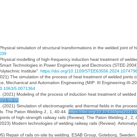
) Physical simulation of structural transformations in the welded joint of
e039
) Physical modelling of high-frequency induction heat treatment of welded
 on Smart Technologies in Power Engineering and Electronics (STEE-2004
olytechnic Institute".
https://doi.org/10.1109/STEE63556.2024.107479
021) The simulation of the process of heat treatment of welded joints of hi
ce, Mechanical and Automation Engineering (MIP: III Engineering-III-
/10.1063/5.0071364
l. (2021) Modeling of the process of induction heat treatment of welded 
2021.09.05
l. (2021) Simulation of electromagnetic and thermal fields in the proce
ils. The Paton Welding J., 1, 40-44.
https://doi.org/10.37434/tpwj2021.
oints of high-strength railway rails (Review). The Paton Welding J., 2,
al. (2023) Modern technologies of welding railway rails (Review). Avtomat
1995) Repair of rails on-site by welding. ESAB Group, Goteborg, Sweden.