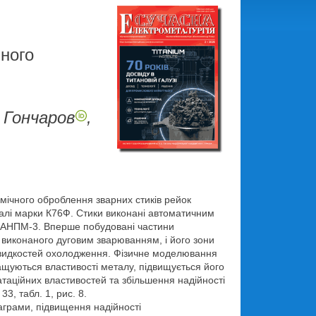
ного
. Гончаров
,
мічного оброблення зварних стиків рейок
 сталі марки К76Ф. Стики виконані автоматичним
АНПМ-3. Вперше побудовані частини
виконаного дуговим зварюванням, і його зони
 швидкостей охолодження. Фізичне моделювання
ащуються властивості металу, підвищується його
таційних властивостей та збільшення надійності
3, табл. 1, рис. 8.
аграми, підвищення надійності