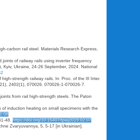
 high-carbon rail steel. Materials Research Express,
 joints of railway rails using inverter frequency
), Kyiv, Ukraine, 24-26 September, 2024. National
62
gh-strength railway rails. In: Proc. of the III Inter.
2021), 2402(1), 070026. 070026-1-070026-7.
joints from rail high-strength steels. The Paton
ss of induction heating on small specimens with the
01.08
 41-48.
https://doi.org/10.15407/tpwj2019.02.07
ychne Zvaryuvannya, 5, 5-17 [in Ukrainian].