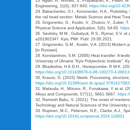
23. Aglan, H., Ahmed, S., Prayakarao, K., Fateh, M. 
Engineering, 11(5), 837-843.
https://doi.org/10.42
24. Babachenko, O.I., Kononenko, H.A., Podolskiy, R
the rail head section. Metals Science and Heat Tre
25. Grigorenko, G., Kostin, V., Zhukov, V., Zuber, T.
Physical Science and Application, 5(6), 54-65.
http
26. Savitsky, M.M., Gubatyuk, R.S., Rymar, S.V. et 
a201902347. Kyiv, PWI. Publ. 19.05.2021.
27. Grigorenko, G.M., Kostin, V.A. (2013) Modern po
[in Russian].
28. Konstantinov, S.M. (2005) Heat transfer: A textb
University of Ukraine "Kyiv Polytechnic Institute". Ky
29. Bhadeshia, H.K.D.H., Honeycombe, R.W.K. (2017
https://doi.org/10.1016/B978-0-08-100270-4.00013
30. Krauss, G. (2015) Steels: Processing, structure
https://doi.org/10.31399/asm.tb.spsp2.978162708
31. Matsuda, H., Mizuno, R., Funakawa, Y. et al. (20
Alloys and Compounds, 577(1), S661-S667.
https:
32. Ramesh Babu, S. (2021). The onset of martensit
Technology and Natural Sciences of the University 
33. Rupinen, M.C., Peterson, N.E., Clarke, A.J., Spe
https://doi.org/10.1016/j.scriptamat.2024.116001