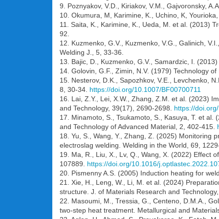
9. Poznyakov, V.D., Kiriakov, V.M., Gajvoronsky, A.A.
10. Okumura, M, Karimine, K., Uchino, K, Yourioka, 
11. Saita, K., Karimine, K., Ueda, M. et al. (2013)
92.
12. Kuzmenko, G.V., Kuzmenko, V.G., Galinich, V.I.,
Welding J., 5, 33-36.
13. Bajic, D., Kuzmenko, G.V., Samardzic, I. (2013)
14. Golovin, G.F., Zimin, N.V. (1979) Technology of
15. Nesterov, D.K., Sapozhkov, V.E., Levchenko, N.F
8, 30-34.
https://doi.org/10.1007/BF00700711
16. Lai, Z.Y., Lei, X.W., Zhang, Z.M. et al. (2023)
and Technology, 39(17), 2690-2698.
https://doi.o
17. Minamoto, S., Tsukamoto, S., Kasuya, T. et al. 
and Technology of Advanced Material, 2, 402-415.
18. Yu, S., Wang, Y., Zhang, Z. (2025) Monitoring p
electroslag welding. Welding in the World, 69, 122
19. Ma, R., Liu, X., Lv, Q., Wang, X. (2022) Effect 
107889.
https://doi.org/10.1016/j.optlastec.2022.1
20. Pismenny A.S. (2005) Induction heating for weld
21. Xie, H., Leng, W., Li, M. et al. (2024) Preparat
structure. J. of Materials Research and Technology
22. Masoumi, M., Tressia, G., Centeno, D.M.A., Gold
two-step heat treatment. Metallurgical and Materia