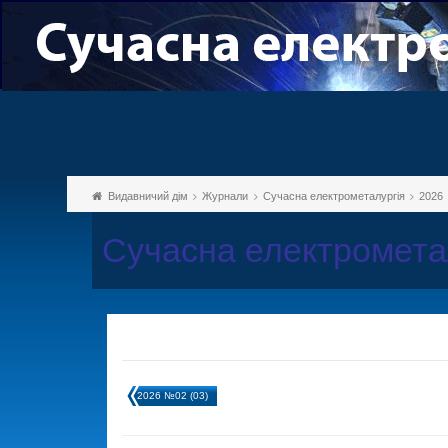
Видавничий дім
Журнали
Сучасна електрометалургія
2026
Сучасна електромета
2026 №02 (03)