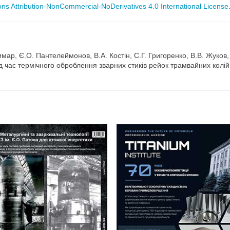
s Attribution-NonCommercial-NoDerivatives 4.0 International License
Римар, Є.О. Пантелеймонов, В.А. Костін, С.Г. Григоренко, В.В. Жуков,
 час термічного оброблення зварних стиків рейок трамвайних колій