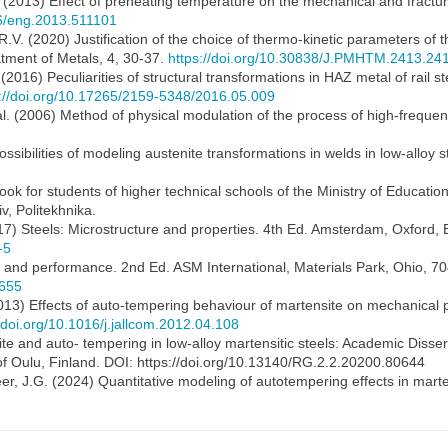
(2013) Effect of preheating temperature on the mechanical and fracture p
36/eng.2013.511101
.V. (2020) Justification of the choice of thermo-kinetic parameters of
atment of Metals, 4, 30-37.
https://doi.org/10.30838/J.PMHTM.2413.24
 (2016) Peculiarities of structural transformations in HAZ metal of rail s
s://doi.org/10.17265/2159-5348/2016.05.009
al. (2006) Method of physical modulation of the process of high-freque
ssibilities of modeling austenite transformations in welds in low-alloy
ook for students of higher technical schools of the Ministry of Educati
iv, Politekhnika.
) Steels: Microstructure and properties. 4th Ed. Amsterdam, Oxford, 
-5
, and performance. 2nd Ed. ASM International, Materials Park, Ohio, 70
2655
13) Effects of auto-tempering behaviour of martensite on mechanical pro
//doi.org/10.1016/j.jallcom.2012.04.108
e and auto- tempering in low-alloy martensitic steels: Academic Disser
of Oulu, Finland. DOI: https://doi.org/10.13140/RG.2.2.20200.80644
er, J.G. (2024) Quantitative modeling of autotempering effects in marten