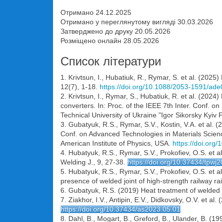
Отримано 24.12.2025
Отримано у переглянутому вигляді 30.03.2026
Затверджено до друку 20.05.2026
Розміщено онлайн 28.05.2026
Список літератури
1. Krivtsun, I., Hubatiuk, R., Rymar, S. et al. (2025
12(7), 1-18.
https://doi.org/10.1088/2053-1591/ad
2. Krivtsun, I., Rymar, S., Hubatiuk, R. et al. (2024
converters. In: Proc. of the IEEE 7th Inter. Conf.
Technical University of Ukraine "Igor Sikorsky Kyiv P
3. Gubatyuk, R.S., Rymar, S.V., Kostin, V.A. et al. (2
Conf. on Advanced Technologies in Materials Scien
American Institute of Physics, USA.
https://doi.org
4. Hubatyuk, R.S., Rymar, S.V., Prokofiev, O.S. et a
Welding J., 9, 27-38.
https://doi.org/10.37434/tpwj
5. Hubatyuk, R.S., Rymar, S.V., Prokofiev, O.S. et a
presence of welded joint of high-strength railway ra
6. Gubatyuk, R.S. (2019) Heat treatment of welded j
7. Ziakhor, I.V., Antipin, E.V., Didkovsky, O.V. et 
https://doi.org/10.37434/as2023.05.01
8. Dahl, B., Mogart, B., Greford, B., Ulander, B. (