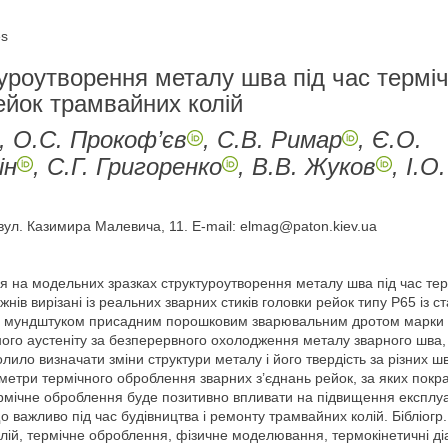
es
уроутворення металу шва під час терміч
ейок трамвайних колій
, О.С. Прокоф’єв
, С.В. Римар
, Є.О.
ін
, С.Г. Григоренко
, В.В. Жуков
, І.О
 вул. Казимира Малевича, 11. E-mail: elmag@paton.kiev.ua
 на модельних зразках структуроутворення металу шва під час тер
жнів вирізані із реальних зварних стиків головки рейок типу Р65 із
 мундштуком присадним порошковим зварювальним дротом марки 
ого аустеніту за безперервного охолодження металу зварного шва, 
ило визначати зміни структури металу і його твердість за різних
етри термічного оброблення зварних з’єднань рейок, за яких покр
ермічне оброблення буде позитивно впливати на підвищення експлуа
 важливо під час будівництва і ремонту трамвайних колій. Бібліогр. 3
олій, термічне оброблення, фізичне моделювання, термокінетичні ді