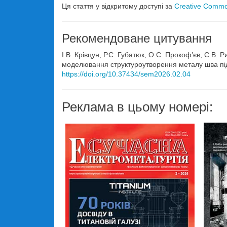
Ця стаття у відкритому доступі за
Creative Common
Рекомендоване цитування
І.В. Крівцун, Р.С. Губатюк, О.С. Прокоф’єв, С.В. 
моделювання структуроутворення металу шва під
https://doi.org/10.37434/sem2026.02.04
Реклама в цьому номері: