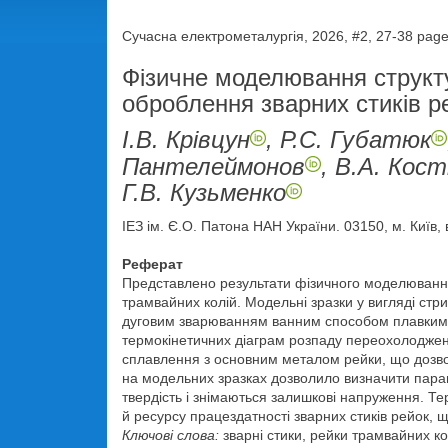
Сучасна електрометалургія, 2026, #2, 27-38 pag
Фізичне моделювання структ
оброблення зварних стиків р
І.В. Крівцун
, Р.С. Губатюк
Пантелеймонов
, В.А. Кост
Г.В. Кузьменко
ІЕЗ ім. Є.О. Патона НАН України. 03150, м. Київ,
Реферат
Представлено результати фізичного моделювання
трамвайних колій. Модельні зразки у вигляді стри
дуговим зварюванням ванним способом плавким
термокінетичних діаграм розпаду переохолоджен
сплавлення з основним металом рейки, що дозвол
на модельних зразках дозволило визначити парам
твердість і знімаються залишкові напруження. Т
й ресурсу працездатності зварних стиків рейок, що
Ключові слова:
зварні стики, рейки трамвайних к