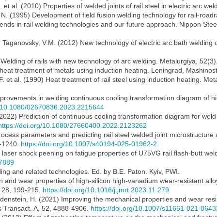
 et al. (2010) Properties of welded joints of rail steel in electric arc w
N. (1995) Development of field fusion welding technology for rail-roadr
 Trends in rail welding technologies and our future approach. Nippon St
 Taganovsky, V.M. (2012) New technology of electric arc bath welding o
 Welding of rails with new technology of arc welding. Metalurgiya, 52(3
 heat treatment of metals using induction heating. Leningrad, Mashinos
. et al. (1990) Heat treatment of rail steel using induction heating. M
 Improvements in welding continuous cooling transformation diagram of hi
rg/10.1080/02670836.2023.2215644
(2022) Prediction of continuous cooling transformation diagram for wel
https://doi.org/10.1080/27660400.2022.2123262
rocess parameters and predicting rail steel welded joint microstructure
9-1240.
https://doi.org/10.1007/s40194-025-01962-2
of laser shock peening on fatigue properties of U75VG rail flash-butt we
07889
ing and related technologies. Ed. by B.E. Paton. Kyiv, PWI.
ion and wear properties of high-silicon high-vanadium wear-resistant al
, 28, 199-215.
https://doi.org/10.1016/j.jmrt.2023.11.279
enstein, H. (2021) Improving the mechanical properties and wear resist
ls Transact. A, 52, 4888-4906.
https://doi.org/10.1007/s11661-021-0643