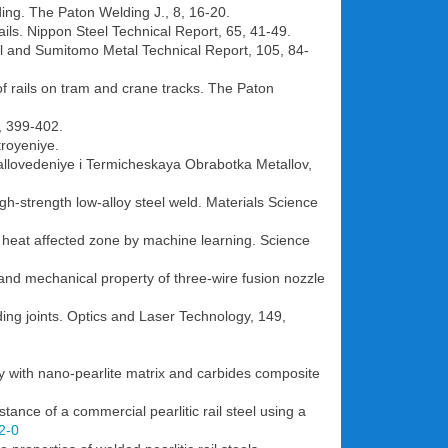
elding. The Paton Welding J., 8, 16-20.
ails. Nippon Steel Technical Report, 65, 41-49.
eel and Sumitomo Metal Technical Report, 105, 84-
f rails on tram and crane tracks. The Paton
), 399-402.
troyeniye.
etallovedeniye i Termicheskaya Obrabotka Metallov,
gh-strength low-alloy steel weld. Materials Science
d heat affected zone by machine learning. Science
 and mechanical property of three-wire fusion nozzle
lding joints. Optics and Laser Technology, 149,
loy with nano-pearlite matrix and carbides composite
ance of a commercial pearlitic rail steel using a
2-0