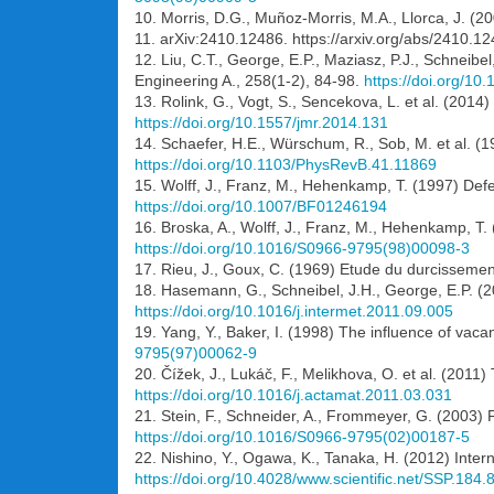
10. Morris, D.G., Muñoz-Morris, M.A., Llorca, J. (200
11. arXiv:2410.12486. https://arxiv.org/abs/2410.1
12. Liu, C.T., George, E.P., Maziasz, P.J., Schneibe
Engineering A., 258(1-2), 84-98.
https://doi.org/1
13. Rolink, G., Vogt, S., Sencekova, L. et al. (2014
https://doi.org/10.1557/jmr.2014.131
14. Schaefer, H.E., Würschum, R., Sob, M. et al. 
https://doi.org/10.1103/PhysRevB.41.11869
15. Wolff, J., Franz, M., Hehenkamp, T. (1997) Defe
https://doi.org/10.1007/BF01246194
16. Broska, A., Wolff, J., Franz, M., Hehenkamp, T. 
https://doi.org/10.1016/S0966-9795(98)00098-3
17. Rieu, J., Goux, C. (1969) Etude du durcissemen
18. Hasemann, G., Schneibel, J.H., George, E.P. (20
https://doi.org/10.1016/j.intermet.2011.09.005
19. Yang, Y., Baker, I. (1998) The influence of vac
9795(97)00062-9
20. Čížek, J., Lukáč, F., Melikhova, O. et al. (2011
https://doi.org/10.1016/j.actamat.2011.03.031
21. Stein, F., Schneider, A., Frommeyer, G. (2003) F
https://doi.org/10.1016/S0966-9795(02)00187-5
22. Nishino, Y., Ogawa, K., Tanaka, H. (2012) Inter
https://doi.org/10.4028/www.scientific.net/SSP.184.