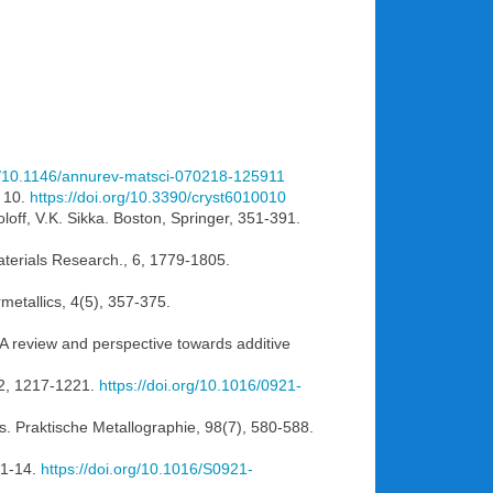
rg/10.1146/annurev-matsci-070218-125911
, 10.
https://doi.org/10.3390/cryst6010010
off, V.K. Sikka. Boston, Springer, 351-391.
Materials Research., 6, 1779-1805.
rmetallics, 4(5), 357-375.
: A review and perspective towards additive
82, 1217-1221.
https://doi.org/10.1016/0921-
is. Praktische Metallographie, 98(7), 580-588.
 1-14.
https://doi.org/10.1016/S0921-