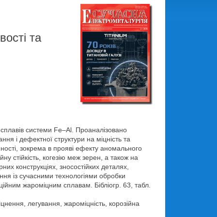
вості та
і сплавів системи Fe–Al. Проаналізовано
ння і дефектної структури на міцність та
нності, зокрема в прояві ефекту аномального
йну стійкість, когезію меж зерен, а також на
них конструкціях, зносостійких деталях,
ання із сучасними технологіями обробки
ійним жароміцним сплавам. Бібліогр. 63, табл.
цнення, легування, жароміцність, корозійна