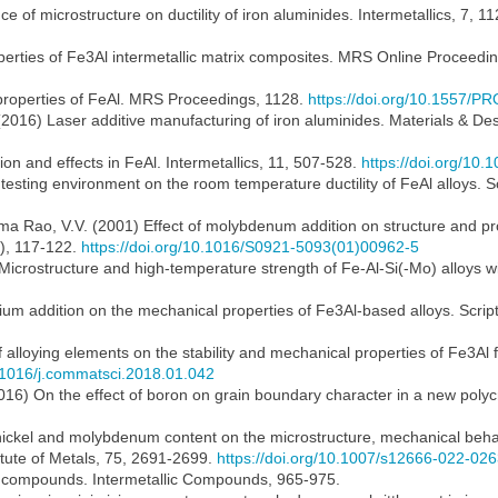
e of microstructure on ductility of iron aluminides. Intermetallics, 7, 
operties of Fe3Al intermetallic matrix composites. MRS Online Proceedi
 properties of FeAl. MRS Proceedings, 1128.
https://doi.org/10.1557/
. (2016) Laser additive manufacturing of iron aluminides. Materials & De
on and effects in FeAl. Intermetallics, 11, 507-528.
https://doi.org/10
testing environment on the room temperature ductility of FeAl alloys. S
ama Rao, V.V. (2001) Effect of molybdenum addition on structure and pr
2), 117-122.
https://doi.org/10.1016/S0921-5093(01)00962-5
) Microstructure and high-temperature strength of Fe-Al-Si(-Mo) alloys 
bium addition on the mechanical properties of Fe3Al-based alloys. Scrip
f alloying elements on the stability and mechanical properties of Fe3Al 
0.1016/j.commatsci.2018.01.042
 (2016) On the effect of boron on grain boundary character in a new polyc
n, nickel and molybdenum content on the microstructure, mechanical beh
itute of Metals, 75, 2691-2699.
https://doi.org/10.1007/s12666-022-02
ic compounds. Intermetallic Compounds, 965-975.