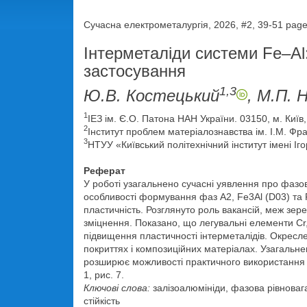
Сучасна електрометалургія, 2026, #2, 39-51 pag
Інтерметаліди системи Fe–Al:
застосування
1,3
Ю.В. Костецький
, М.П. 
1
ІЕЗ ім. Є.О. Патона НАН України. 03150, м. Київ,
2
Інститут проблем матеріалознавства ім. І.М. Фр
3
НТУУ «Київський політехнічний інститут імені Іг
Реферат
У роботі узагальнено сучасні уявлення про фазову
особливості формування фаз A2, Fe3Al (D03) та Fe
пластичність. Розглянуто роль вакансій, меж зер
зміцнення. Показано, що легувальні елементи Cr, M
підвищення пластичності інтерметалідів. Окресле
покриттях і композиційних матеріалах. Узагальн
розширює можливості практичного використання і
1, рис. 7.
Ключові слова:
залізоалюмініди, фазова рівноваг
стійкість