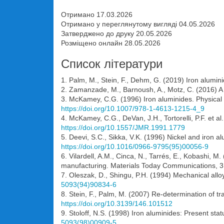
Отримано 17.03.2026
Отримано у переглянутому вигляді 04.05.2026
Затверджено до друку 20.05.2026
Розміщено онлайн 28.05.2026
Список літератури
1. Palm, M., Stein, F., Dehm, G. (2019) Iron alumi
2. Zamanzade, M., Barnoush, A., Motz, C. (2016) A re
3. McKamey, C.G. (1996) Iron aluminides. Physical 
https://doi.org/10.1007/978-1-4613-1215-4_9
4. McKamey, C.G., DeVan, J.H., Tortorelli, P.F. et a
https://doi.org/10.1557/JMR.1991.1779
5. Deevi, S.C., Sikka, V.K. (1996) Nickel and iron a
https://doi.org/10.1016/0966-9795(95)00056-9
6. Vilardell, A.M., Cinca, N., Tarrés, E., Kobashi, 
manufacturing. Materials Today Communications, 
7. Oleszak, D., Shingu, P.H. (1994) Mechanical all
5093(94)90834-6
8. Stein, F., Palm, M. (2007) Re-determination of tr
https://doi.org/10.3139/146.101512
9. Stoloff, N.S. (1998) Iron aluminides: Present st
5093(98)00909-5