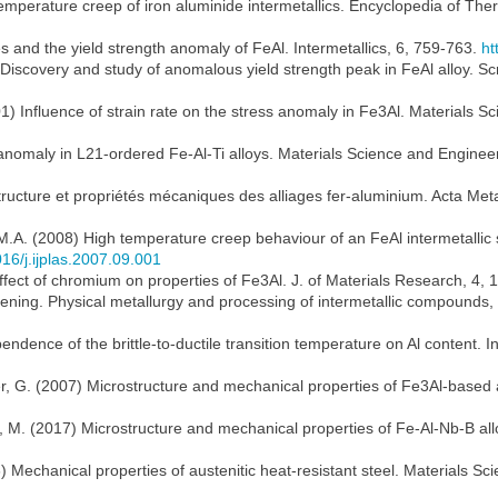
emperature creep of iron aluminide intermetallics. Encyclopedia of The
s and the yield strength anomaly of FeAl. Intermetallics, 6, 759-763.
ht
 Discovery and study of anomalous yield strength peak in FeAl alloy. Scr
1) Influence of strain rate on the stress anomaly in Fe3Al. Materials 
s anomaly in L21-ordered Fe-Al-Ti alloys. Materials Science and Engine
Structure et propriétés mécaniques des alliages fer-aluminium. Acta Met
 M.A. (2008) High temperature creep behaviour of an FeAl intermetallic 
016/j.ijplas.2007.09.001
ffect of chromium on properties of Fe3Al. J. of Materials Research, 4,
ghening. Physical metallurgy and processing of intermetallic compounds
ependence of the brittle-to-ductile transition temperature on Al content. 
r, G. (2007) Microstructure and mechanical properties of Fe3Al-based al
m, M. (2017) Microstructure and mechanical properties of Fe-Al-Nb-B a
6) Mechanical properties of austenitic heat-resistant steel. Materials S