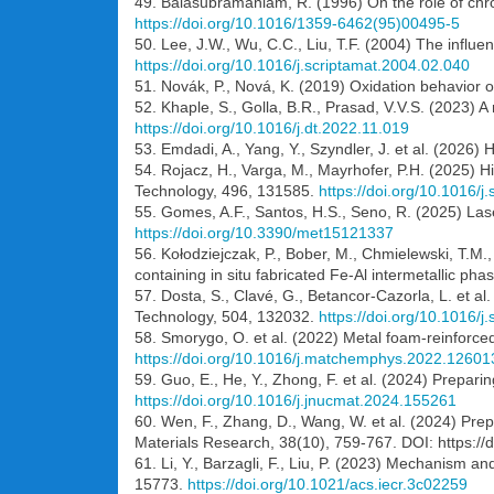
49. Balasubramaniam, R. (1996) On the role of chro
https://doi.org/10.1016/1359-6462(95)00495-5
50. Lee, J.W., Wu, C.C., Liu, T.F. (2004) The influe
https://doi.org/10.1016/j.scriptamat.2004.02.040
51. Novák, P., Nová, K. (2019) Oxidation behavior of
52. Khaple, S., Golla, B.R., Prasad, V.V.S. (2023) A 
https://doi.org/10.1016/j.dt.2022.11.019
53. Emdadi, A., Yang, Y., Szyndler, J. et al. (2026) H
54. Rojacz, H., Varga, M., Mayrhofer, P.H. (2025) 
Technology, 496, 131585.
https://doi.org/10.1016/
55. Gomes, A.F., Santos, H.S., Seno, R. (2025) Laser
https://doi.org/10.3390/met15121337
56. Kołodziejczak, P., Bober, M., Chmielewski, T.M.
containing in situ fabricated Fe-Al intermetallic pha
57. Dosta, S., Clavé, G., Betancor-Cazorla, L. et al
Technology, 504, 132032.
https://doi.org/10.1016/
58. Smorygo, O. et al. (2022) Metal foam-reinforce
https://doi.org/10.1016/j.matchemphys.2022.12601
59. Guo, E., He, Y., Zhong, F. et al. (2024) Prepar
https://doi.org/10.1016/j.jnucmat.2024.155261
60. Wen, F., Zhang, D., Wang, W. et al. (2024) Pre
Materials Research, 38(10), 759-767. DOI: https:/
61. Li, Y., Barzagli, F., Liu, P. (2023) Mechanism a
15773.
https://doi.org/10.1021/acs.iecr.3c02259