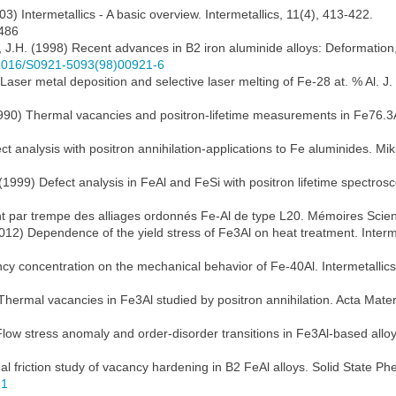
3) Intermetallics - A basic overview. Intermetallics, 11(4), 413-422.
2486
l, J.H. (1998) Recent advances in B2 iron aluminide alloys: Deformation
0.1016/S0921-5093(98)00921-6
) Laser metal deposition and selective laser melting of Fe-28 at. % Al. 
(1990) Thermal vacancies and positron-lifetime measurements in Fe76.3
ct analysis with positron annihilation-applications to Fe aluminides. Mi
(1999) Defect analysis in FeAl and FeSi with positron lifetime spectrosc
t par trempe des alliages ordonnés Fe-Al de type L20. Mémoires Scient
12) Dependence of the yield stress of Fe3Al on heat treatment. Interme
ancy concentration on the mechanical behavior of Fe-40Al. Intermetallic
) Thermal vacancies in Fe3Al studied by positron annihilation. Acta Mate
low stress anomaly and order-disorder transitions in Fe3Al-based alloys
nal friction study of vacancy hardening in B2 FeAl alloys. Solid State 
81