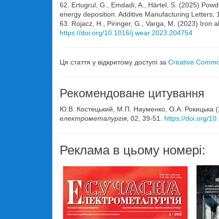
62. Ertugrul, G., Emdadi, A., Härtel, S. (2025) Pow
energy deposition. Additive Manufacturing Letters,
63. Rojacz, H., Piringer, G., Varga, M. (2023) Iron
https://doi.org/10.1016/j.wear.2023.204754
Ця стаття у відкритому доступі за
Creative Common
Рекомендоване цитування
Ю.В. Костецький, М.П. Науменко, О.А. Рокицька (
електрометалургія
, 02, 39-51.
https://doi.org/
Реклама в цьому номері: