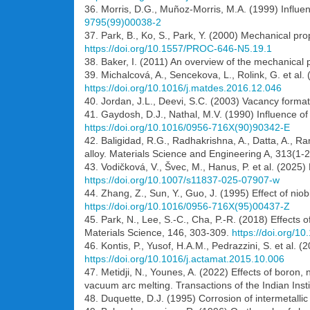
36. Morris, D.G., Muñoz-Morris, M.A. (1999) Influenc
9795(99)00038-2
37. Park, B., Ko, S., Park, Y. (2000) Mechanical pr
https://doi.org/10.1557/PROC-646-N5.19.1
38. Baker, I. (2011) An overview of the mechanical
39. Michalcová, A., Sencekova, L., Rolink, G. et al
https://doi.org/10.1016/j.matdes.2016.12.046
40. Jordan, J.L., Deevi, S.C. (2003) Vacancy formati
41. Gaydosh, D.J., Nathal, M.V. (1990) Influence of 
https://doi.org/10.1016/0956-716X(90)90342-E
42. Baligidad, R.G., Radhakrishna, A., Datta, A., R
alloy. Materials Science and Engineering A, 313(1-
43. Vodičková, V., Švec, M., Hanus, P. et al. (2025
https://doi.org/10.1007/s11837-025-07907-w
44. Zhang, Z., Sun, Y., Guo, J. (1995) Effect of nio
https://doi.org/10.1016/0956-716X(95)00437-Z
45. Park, N., Lee, S.-C., Cha, P.-R. (2018) Effects o
Materials Science, 146, 303-309.
https://doi.org/1
46. Kontis, P., Yusof, H.A.M., Pedrazzini, S. et al.
https://doi.org/10.1016/j.actamat.2015.10.006
47. Metidji, N., Younes, A. (2022) Effects of boro
vacuum arc melting. Transactions of the Indian Inst
48. Duquette, D.J. (1995) Corrosion of intermetall