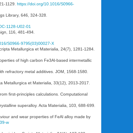
1121-1129.
https://doi.org/10.1016/S0966-
ngs Library, 646, 324-328.
PROC-1128-U02-01
sign, 116, 481-494.
.1016/S0966-9795(03)00027-X
cripta Metallurgica et Materialia, 24(7), 1281-1284.
operties of high carbon Fe3Al-based intermetallic
with refractory metal additives. JOM, 1568-1580.
ta Metallurgica et Materialia, 33(12), 2013-2017.
from first-principles calculations. Computational
rystalline superalloy. Acta Materialia, 103, 688-699.
aviour and wear properties of FeAl alloy made by
639-w