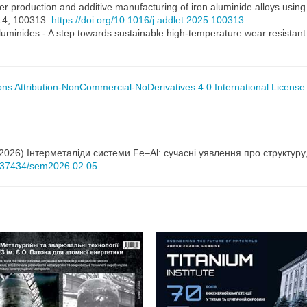
der production and additive manufacturing of iron aluminide alloys usin
 14, 100313.
https://doi.org/10.1016/j.addlet.2025.100313
 aluminides - A step towards sustainable high-temperature wear resistan
s Attribution-NonCommercial-NoDerivatives 4.0 International License
2026) Інтерметаліди системи Fe–Al: сучасні уявлення про структуру,
10.37434/sem2026.02.05