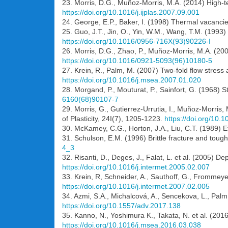
23. Morris, D.G., Muñoz-Morris, M.A. (2014) High-t
https://doi.org/10.1016/j.ijplas.2007.09.001
24. George, E.P., Baker, I. (1998) Thermal vacancie
25. Guo, J.T., Jin, O., Yin, W.M., Wang, T.M. (1993)
https://doi.org/10.1016/0956-716X(93)90226-I
26. Morris, D.G., Zhao, P., Muñoz-Morris, M.A. (200
https://doi.org/10.1016/0921-5093(96)10180-5
27. Krein, R., Palm, M. (2007) Two-fold flow stres
https://doi.org/10.1016/j.msea.2007.01.020
28. Morgand, P., Mouturat, P., Sainfort, G. (1968) 
6160(68)90107-7
29. Morris, G., Gutierrez-Urrutia, I., Muñoz-Morris,
of Plasticity, 24I(7), 1205-1223.
https://doi.org/10.1
30. McKamey, C.G., Horton, J.A., Liu, C.T. (1989) E
31. Schulson, E.M. (1996) Brittle fracture and tou
4_3
32. Risanti, D., Deges, J., Falat, L. et al. (2005) D
https://doi.org/10.1016/j.intermet.2005.02.007
33. Krein, R, Schneider, A., Sauthoff, G., Frommeye
https://doi.org/10.1016/j.intermet.2007.02.005
34. Azmi, S.A., Michalcová, A., Sencekova, L., Pal
https://doi.org/10.1557/adv.2017.138
35. Kanno, N., Yoshimura K., Takata, N. et al. (201
https://doi.org/10.1016/j.msea.2016.03.038