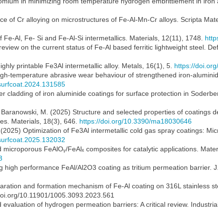
mium in minimizing room temperature hydrogen embrittlement in iron al
nce of Cr alloying on microstructures of Fe-Al-Mn-Cr alloys. Scripta Mat
 Fe-Al, Fe- Si and Fe-Al-Si intermetallics. Materials, 12(11), 1748.
http
review on the current status of Fe-Al based ferritic lightweight steel. D
ighly printable Fe3Al intermetallic alloy. Metals, 16(1), 5.
https://doi.o
High-temperature abrasive wear behaviour of strengthened iron-alumini
j.surfcoat.2024.131585
 cladding of iron aluminide coatings for surface protection in Soderberg
, Baranowski, M. (2025) Structure and selected properties of coatings 
ses. Materials, 18(3), 646.
https://doi.org/10.3390/ma18030646
. (2025) Optimization of Fe3Al intermetallic cold gas spray coatings: Mi
j.surfcoat.2025.132032
d microporous FeAlOᵧ/FeAlₓ composites for catalytic applications. Mate
3
ing high performance FeAl/Al2O3 coating as tritium permeation barrier. J
paration and formation mechanism of Fe-Al coating on 316L stainless st
/doi.org/10.11901/1005.3093.2023.561
nd evaluation of hydrogen permeation barriers: A critical review. Indust