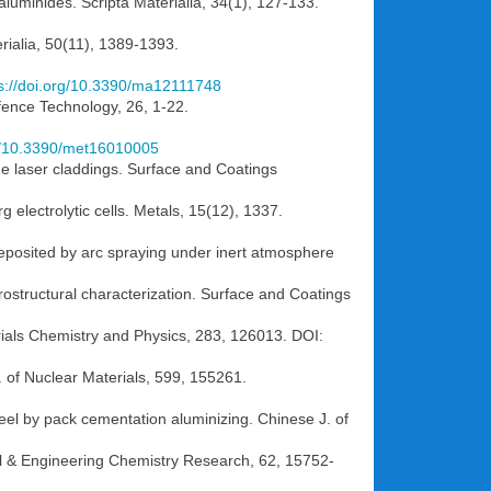
uminides. Scripta Materialia, 34(1), 127-133.
erialia, 50(11), 1389-1393.
s://doi.org/10.3390/ma12111748
efence Technology, 26, 1-22.
rg/10.3390/met16010005
de laser claddings. Surface and Coatings
 electrolytic cells. Metals, 15(12), 1337.
deposited by arc spraying under inert atmosphere
crostructural characterization. Surface and Coatings
rials Chemistry and Physics, 283, 126013. DOI:
. of Nuclear Materials, 599, 155261.
eel by pack cementation aluminizing. Chinese J. of
rial & Engineering Chemistry Research, 62, 15752-