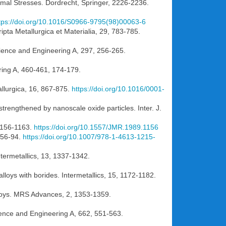
rmal Stresses. Dordrecht, Springer, 2226-2236.
tps://doi.org/10.1016/S0966-9795(98)00063-6
ipta Metallurgica et Materialia, 29, 783-785.
Science and Engineering A, 297, 256-265.
ering A, 460-461, 174-179.
allurgica, 16, 867-875.
https://doi.org/10.1016/0001-
strengthened by nanoscale oxide particles. Inter. J.
 1156-1163.
https://doi.org/10.1557/JMR.1989.1156
, 56-94.
https://doi.org/10.1007/978-1-4613-1215-
Intermetallics, 13, 1337-1342.
loys with borides. Intermetallics, 15, 1172-1182.
lloys. MRS Advances, 2, 1353-1359.
cience and Engineering A, 662, 551-563.