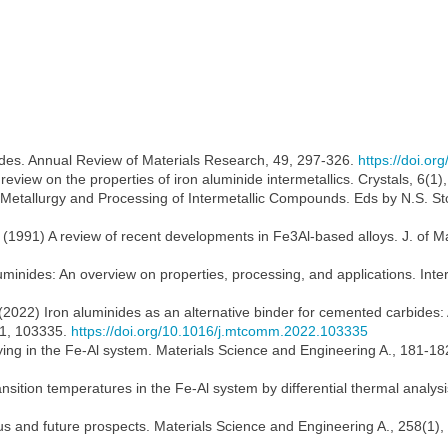
nides. Annual Review of Materials Research, 49, 297-326.
https://doi.o
view on the properties of iron aluminide intermetallics. Crystals, 6(1)
Metallurgy and Processing of Intermetallic Compounds. Eds by N.S. Stol
l. (1991) A review of recent developments in Fe3Al-based alloys. J. of 
luminides: An overview on properties, processing, and applications. Inte
M. (2022) Iron aluminides as an alternative binder for cemented carbides
31, 103335.
https://doi.org/10.1016/j.mtcomm.2022.103335
oying in the Fe-Al system. Materials Science and Engineering A., 181-1
ansition temperatures in the Fe-Al system by differential thermal analys
atus and future prospects. Materials Science and Engineering A., 258(1),