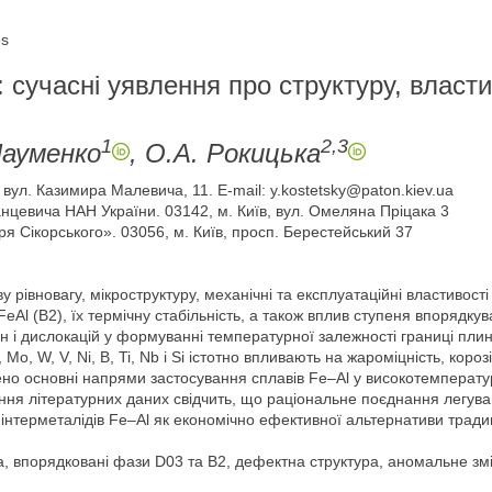
es
 сучасні уявлення про структуру, власти
1
2,3
Науменко
, О.А. Рокицька
 вул. Казимира Малевича, 11. E-mail: y.kostetsky@paton.kiev.ua
анцевича НАН України. 03142, м. Київ, вул. Омеляна Пріцака 3
оря Сікорського». 03056, м. Київ, просп. Берестейський 37
 рівновагу, мікроструктуру, механічні та експлуатаційні властивост
Al (B2), їх термічну стабільність, а також вплив ступеня впорядкува
ен і дислокацій у формуванні температурної залежності границі пли
o, W, V, Ni, B, Ti, Nb і Si істотно впливають на жароміцність, корозі
но основні напрями застосування сплавів Fe–Al у високотемператур
ення літературних даних свідчить, що раціональне поєднання легув
нтерметалідів Fe–Al як економічно ефективної альтернативи традиц
а, впорядковані фази D03 та B2, дефектна структура, аномальне змі