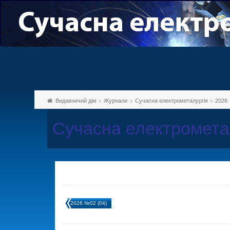
Видавничий дім
Журнали
Сучасна електрометалургія
2026
Сучасна електромета
2026 №02 (04)