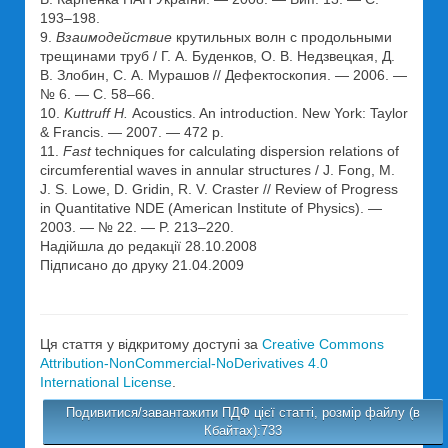
193–198.
9.
Взаимодействие
крутильных волн с продольными
трещинами труб / Г. А. Буденков, О. В. Недзвецкая, Д.
В. Злобин, С. А. Мурашов // Дефектоскопия. — 2006. —
№ 6. — С. 58–66.
10.
Kuttruff H.
Acoustics. An introduction. New York: Taylor
& Francis. — 2007. — 472 p.
11.
Fast
techniques for calculating dispersion relations of
circumferential waves in annular structures / J. Fong, M.
J. S. Lowe, D. Gridin, R. V. Craster // Review of Progress
in Quantitative NDE (American Institute of Physics). —
2003. — № 22. — P. 213–220.
Надійшла до редакції 28.10.2008
Підписано до друку 21.04.2009
Ця стаття у відкритому доступі за
Creative Commons
Attribution-NonCommercial-NoDerivatives 4.0
International License
.
Подивитися/завантажити ПДФ цієї статті, розмір файлу (в
Кбайтах):733