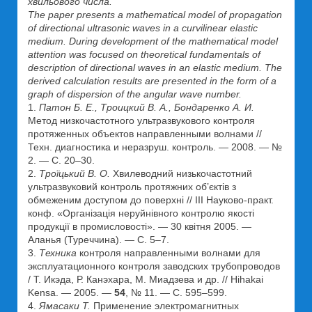
хвильового числа.
The paper presents a mathematical model of propagation
of directional ultrasonic waves in a curvilinear elastic
medium. During development of the mathematical model
attention was focused on theoretical fundamentals of
description of directional waves in an elastic medium. The
derived calculation results are presented in the form of a
graph of dispersion of the angular wave number.
1.
Патон Б. Е., Троицкий В. А., Бондаренко А. И.
Метод низкочастотного ультразвукового контроля
протяженных объектов направленными волнами //
Техн. диагностика и неразруш. контроль. — 2008. — №
2. — С. 20–30.
2.
Троїцький В. О.
Хвилеводний низькочастотний
ультразвуковий контроль протяжних об’єктів з
обмеженим доступом до поверхні // III Науково-практ.
конф. «Організація неруйнівного контролю якості
продукції в промисловості». — 30 квітня 2005. —
Аланья (Туреччина). — С. 5–7.
3.
Техника
контроля направленными волнами для
эксплуатационного контроля заводских трубопроводов
/ Т. Икэда, Р. Канэхара, М. Миадзева и др. // Hihakai
Kensa. — 2005. —
54
, № 11. — С. 595–599.
4.
Ямасаки Т.
Применение электромагнитных