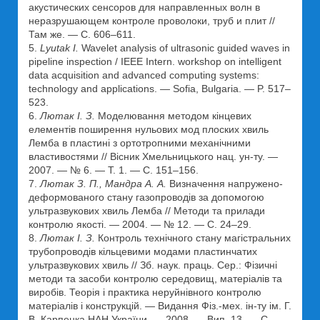
акустических сенсоров для направленных волн в
неразрушающем контроле проволоки, труб и плит //
Там же. — С. 606–611.
5.
Lyutak I.
Wavelet analysis of ultrasonic guided waves in
pipeline inspection / IEEE Intern. workshop on intelligent
data acquisition and advanced computing systems:
technology and applications. — Sofia, Bulgaria. — P. 517–
523.
6.
Лютак І. З.
Моделювання методом кінцевих
елементів поширення нульових мод плоских хвиль
Лемба в пластині з ортотропними механічними
властивостями // Вісник Хмельницького нац. ун-ту. —
2007. — № 6. — Т. 1. — С. 151–156.
7.
Лютак З. П., Мандра А. А.
Визначення напружено-
деформованого стану газопроводів за допомогою
ультразвукових хвиль Лемба // Методи та прилади
контролю якості. — 2004. — № 12. — С. 24–29.
8.
Лютак І. З.
Контроль технічного стану магістральних
трубопроводів кільцевими модами пластинчатих
ультразвукових хвиль // Зб. наук. праць. Сер.: Фізичні
методи та засоби контролю середовищ, матеріалів та
виробів. Теорія і практика неруйнівного контролю
матеріалів і конструкцій. — Видання Фіз.-мех. ін-ту ім. Г.
В. Карпенка НАН України. — 2008. — Вип. 13. — С.