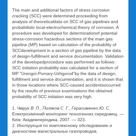
The main and additional factors of stress corrosion
cracking (SCC) were determined proceeding from
analysis of theoreticaldata on SCC of gas pipelines and
probabilistic local-electrochemical theory of corrosion. A
procedure was developed for determinationof potential
stress-corrosion hazardous sections of the main gas
pipeline (MP) based on calculation of the probability of
SCCdevelopment in a section of gas pipeline by the data
of design-fulfillment and service documentation. Validation
of the developedprocedure was performed as follows:
SCC initiation probability was calculated for a section of
MP "Urengoi-Pomary-Uzhgorod"by the data of design,
fulfillment and service documentation, and it is shown that
in those locations where SCC-caused accidentsoccurred
by the results of previous examinations the obtained
probability of SCC initiation was very high.
1.
Чвірук В. П., Поляков С. Г., Герасименко Ю. С.
Електрохімічний моніторинг техногенних середовищ. —
Київ: Академперіодика, 2007. — 323.
2.
Инструкция
по комплексному обследованию и
диагностике магистральных газопроводов,