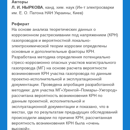
Авторы
Л. И. НЫРКОВА
, канд. хим. наук (Ин-т электросварки
им. Е. О. Патона НАН Украины, Киев)
Реферат
На основе анализа теоретических данных о
коррозионном растрескивании под напряжением (КРН)
газопроводов и вероятностной локально-
электрохимической теории коррозии определены
основные и дополнительные факторы КРН.
Разработана методика определения потенциально
стресс-коррозионно опасных участков магистрального
газопровода (МГ) на основе расчета вероятности
возникновения КРН участка газопровода по данным
проектно-исполнительной и эксплуатационной
документации. Проведена апробация разработанной
методики: для участка МГ«Уренгой–Помары–Ужгород»
рассчитана вероятность возникновения КРН по
данным проектной, исполнительной и
эксплуатационной документации и показано, что в
местах, где по результатам предыдущих обследований
происходили аварии по причине КРН, рассчитанная
вероятность возникновения КРН была «очень
высокой».