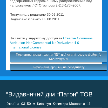
подверженных коррозионному растрескиванию под
напряжением / СТОГазпром 2-2.3-173–2007.
Поступила в редакцию 30.05.2011
Подписано к печати 05.08.2011
Ця стаття у відкритому доступі за
Creative Commons
Attribution-NonCommercial-NoDerivatives 4.0
International License
.
Подивитися/завантажити ПДФ цієї статті, розмір файлу (в
Кбайтах):829
Інформація про ціни на передплату
“Видавничий дім “Патон” ТОВ
Україна
,
03150
,
м. Київ,
вул. Казимира Малевича, 11