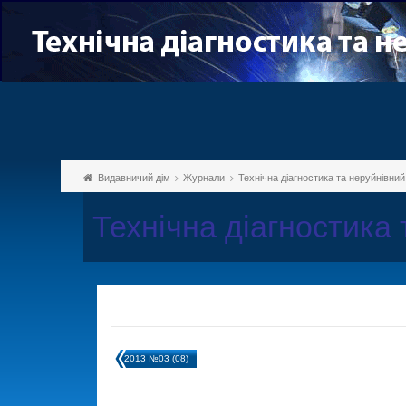
Видавничий дім
Журнали
Технічна діагностика та неруйнівни
Технічна діагностика
2013 №03 (08)