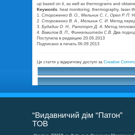
up based on it, as well as thermograms and obtained
Keywords
: heat monitoring, thermography, laser-t
1.
Стороженко В. О., Мельник С. І., Орел Р. П
. 
2.
Стороженко В. А., Мельник С. И.
Метод переда
3.
Будадин О. Н., Рапопорт Д. А.
Метод тепловой
4.
Вавилов В. П., Финкельштейн С.В.
Два подход
Поступила в редакцию 20.05.2013
Подписано в печать 06.09.2013
Ця стаття у відкритому доступі за
Creative Common
“Видавничий дім “Патон”
ТОВ