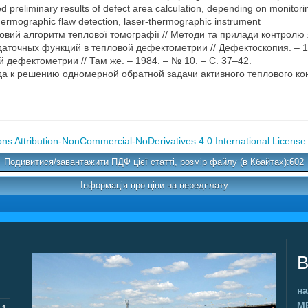
 preliminary results of defect area calculation, depending on monitori
hermographic flaw detection, laser-thermographic instrument
Новий алгоритм теплової томографії // Методи та прилади контролю я
точных функций в тепловой дефектометрии // Дефектоскопия. – 19
 дефектометрии // Там же. – 1984. – № 10. – С. 37–42.
а к решению одномерной обратной задачи активного теплового контр
s Attribution-NonCommercial-NoDerivatives 4.0 International License
Подивитися/завантажити ПДФ цієї статті, розмір файлу (в Кбайтах):602
Інформація про ціни на передплату
В
на
М