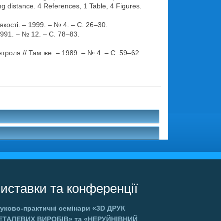
ng distance. 4 References, 1 Table, 4 Figures.
кості. – 1999. – № 4. – С. 26–30.
91. – № 12. – С. 78–83.
оля // Там же. – 1989. – № 4. – С. 59–62.
.
иставки та конференції
уково-практичні семінари
«3D ДРУК
ЕТАЛЕВИХ ВИРОБІВ»
та
«НЕРУЙНІВНИЙ