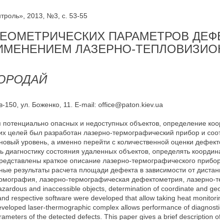
роль», 2013, №3, с. 53-55
ГЕОМЕТРИЧЕСКИХ ПАРАМЕТРОВ ДЕФ
РИМЕНЕНИЕМ ЛАЗЕРНО-ТЕПЛОВИЗИ
 БОРОДАЙ
150, ул. Боженко, 11. E-mail: office@paton.kiev.ua
 потенциально опасных и недоступных объектов, определение коо
тих целей был разработан лазерно-термографический прибор и со
новый уровень, а именно перейти с количественной оценки дефект
ь диагностику состояния удаленных объектов, определять коорди
представлены краткое описание лазерно-термографического прибора
е результаты расчета площади дефекта в зависимости от дистанции 
термография, лазерно-термографическая дефектометрия, лазерно-
hazardous and inaccessible objects, determination of coordinate and geo
 and respective software were developed that allow taking heat monitor
Developed laser-thermographic complex allows performance of diagnostic
ameters of the detected defects. This paper gives a brief description o