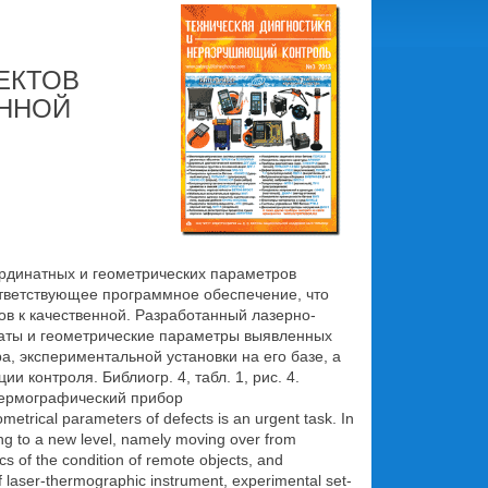
ЕКТОВ
ОННОЙ
рдинатных и геометрических параметров
ответствующее программное обеспечение, что
ов к качественной. Разработанный лазерно-
наты и геометрические параметры выявленных
, экспериментальной установки на его базе, а
контроля. Библиогр. 4, табл. 1, рис. 4.
термографический прибор
metrical parameters of defects is an urgent task. In
ing to a new level, namely moving over from
s of the condition of remote objects, and
f laser-thermographic instrument, experimental set-