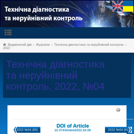
Видавничий дім
Журнали
Технічна діагностика та неруйнівний контроль
2022
Технічна діагностика
та неруйнівний
контроль, 2022, №04
DOI of Article
2022 №04 (05)
2022 №04 (01)
10.37434/tdnk2022.04.06