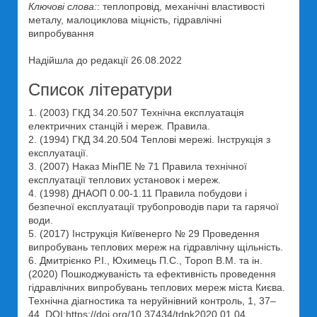
Ключові слова:
: теплопровід, механічні властивості
металу, малоциклова міцність, гідравлічні
випробування
Надійшла до редакції 26.08.2022
Список літератури
1. (2003) ГКД 34.20.507 Технічна експлуатація
електричних станцій і мереж. Правила.
2. (1994) ГКД 34.20.504 Теплові мережі. Інструкція з
експлуатації.
3. (2007) Наказ МінПЕ № 71 Правила технічної
експлуатації теплових установок і мереж.
4. (1998) ДНАОП 0.00-1.11 Правила побудови і
безпечної експлуатації трубопроводів пари та гарячої
води.
5. (2017) Інструкція Київенерго № 29 Проведення
випробувань теплових мереж на гідравлічну щільність.
6. Дмитрієнко Р.І., Юхимець П.С., Тороп В.М. та ін.
(2020) Пошкоджуваність та ефективність проведення
гідравлічних випробувань теплових мереж міста Києва.
Технічна діагностика та неруйнівний контроль, 1, 37–
44. DOI:https://doi.org/10.37434/tdnk2020.01.04