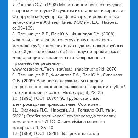
7. Стеклов О.И. (1998) Мониторинг и прогноз ресурса
сварных конструкций с учетом их старения и коррозии.
Сб. трудов междунар. конф. «Сварка и родственные
технологии – в ХХІ век».Киев, ИЭС им. Е.О. Патона,
сс.99–109.
8. Плешивцев В.Г., Пак Ю.А., Филиппов Г.А. (2008)
Факторы, снижающие конструктивную прочность
металла труб, и перспективы создания новых трубных
сталей для тепловых сетей. 3-я научно-практическая
конференция «Тепловые сети. Современные
практические решения».
www.rosteplo.ru/Tech_stat/stat_shablon.php?id=2076
9. Плешивцев В.Г., Филиппов Г.А., Пак Ю.А., Ливанова
О.В. (2009) Влияние содержания углерода и
напряженного состояния на скорость коррозии трубной
стали в тепловых сетях. Металлург, 8, 22–25.
10. (1991) ГОСТ 10704-91 Трубы стальные
электросварные прямошовные. Сортамент.
11. Юхимець П.С., Ниркова Л.І., Гопкало О.П. та ін.
(2022) Особливості корозії трубопроводів теплових
мереж зі сталі 17Г1С. Фізико-хімічна механіка
матеріалів, 1, 35–40.
12. (1989) ГОСТ 19281-89 Прокат из стали