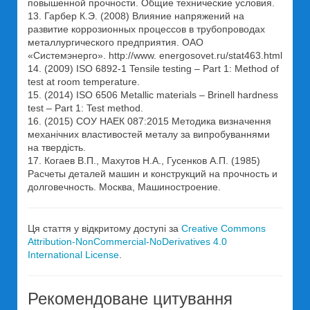
повышенной прочности. Общие технические условия.
13. Гарбер К.Э. (2008) Влияние напряжений на
развитие коррозионных процессов в трубопроводах
металлургического предприятия. ОАО
«Системэнерго». http://www. energosovet.ru/stat463.html
14. (2009) ISO 6892-1 Tensile testing – Part 1: Method of
test at room temperature.
15. (2014) ISO 6506 Metallic materials – Brinell hardness
test – Part 1: Test method.
16. (2015) СОУ НАЕК 087:2015 Методика визначення
механічних властивостей металу за випробуваннями
на твердість.
17. Когаев В.П., Махутов Н.А., Гусенков А.П. (1985)
Расчеты деталей машин и конструкций на прочность и
долговечность. Москва, Машиностроение.
Ця стаття у відкритому доступі за
Creative Commons
Attribution-NonCommercial-NoDerivatives 4.0
International License
.
Рекомендоване цитування