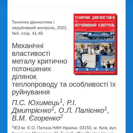
Технічна діагностика і
неруйнівний контроль, 2022,
№4, стор. 41-46
Механічні
властивості
металу критично
потоншених
ділянок
теплопроводу та особливості їх
руйнування
1
П.С. Юхимець
, Р.І.
1
1
Дмитрієнко
, О.Л. Палієнко
,
2
В.М. Єгоренко
1
ІЕЗ ім. Є.О. Патона НАН України. 03150, м. Київ, вул.