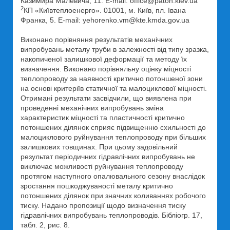
Казимира Малевича, 11. E-mail: office@paton.kiev.ua
2
КП «Київтеплоенерго». 01001, м. Київ, пл. Івана
Франка, 5. E-mail: yehorenko.vm@kte.kmda.gov.ua
Виконано порівняння результатів механічних
випробувань металу труби в залежності від типу зразка,
накопиченої залишкової деформації та методу їх
визначення. Виконано порівняльну оцінку міцності
теплопроводу за наявності критично потоншеної зони
на основі критеріїв статичної та малоциклової міцності.
Отримані результати засвідчили, що виявлена при
проведенні механічних випробувань зміна
характеристик міцності та пластичності критично
потоншених ділянок сприяє підвищенню схильності до
малоциклового руйнування теплопроводу при більших
залишкових товщинах. При цьому задовільний
результат періодичних гідравлічних випробувань не
виключає можливості руйнування теплопроводу
протягом наступного опалювального сезону внаслідок
зростання пошкоджуваності металу критично
потоншених ділянок при значних коливаннях робочого
тиску. Надано пропозиції щодо визначення тиску
гідравлічних випробувань теплопроводів. Бібліогр. 17,
табл. 2, рис. 8.