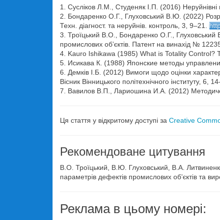
1. Сусліков Л.М., Студеняк І.П. (2016) Неруйнів
2. Бондаренко О.Г., Глуховський В.Ю. (2022) Ро
Техн. діагност. та неруйнів. контроль, 3, 9–21.
htt
3. Троїцький В.О., Бондаренко О.Г., Глуховський
промислових об’єктів. Патент на винахід № 12235
4. Kauro Ishikawa (1985) What is Totality Control?
5. Исикава К. (1988) Японские методы управлен
6. Демків І.Б. (2012) Вимоги щодо оцінки характ
Вісник Вінницького політехнічного інституту, 6, 14
7. Вавилов В.П., Лариошина И.А. (2012) Методич
Ця стаття у відкритому доступі за
Creative Common
Рекомендоване цитування
В.О. Троїцький, В.Ю. Глуховський, В.А. Литвинен
параметрів дефектів промислових об’єктів та вир
Реклама в цьому номері: