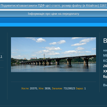
Подивитися/завантажити ПДФ цієї статті, розмір файлу (в Кбайтах):1167
Інформація про ціни на передплату
В
на
М
11
К
26
X
Бр
Ви
Хости:
20370,
Хіти:
3836,
Загалом:
73139523
Зараз:
1