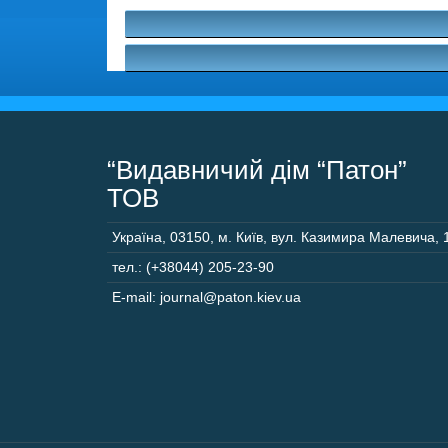
“Видавничий дім “Патон”
ТОВ
Україна
,
03150
,
м. Київ,
вул. Казимира Малевича, 
тел.: (+38044) 205-23-90
E-mail: journal@paton.kiev.ua