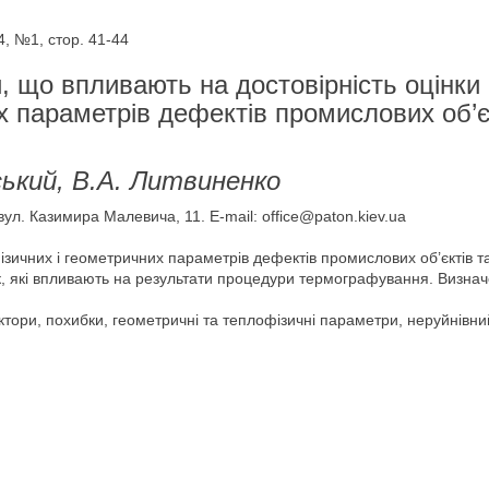
4, №1, стор. 41-44
, що впливають на достовірність оцінки
х параметрів дефектів промислових об’є
ський, В.А. Литвиненко
вул. Казимира Малевича, 11. E-mail: office@paton.kiev.ua
зичних і геометричних параметрів дефектів промислових об’єктів та
к, які впливають на результати процедури термографування. Визнач
тори, похибки, геометричні та теплофізичні параметри, неруйнівни