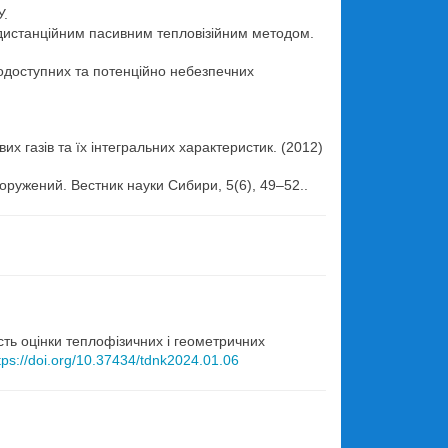
У.
 дистанційним пасивним тепловізійним методом.
жкодоступних та потенційно небезпечних
х газів та їх інтегральних характеристик. (2012)
ружений. Вестник науки Сибири, 5(6), 49–52..
.
сть оцінки теплофізичних і геометричних
tps://doi.org/10.37434/tdnk2024.01.06