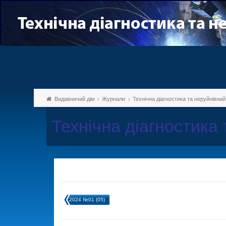
Видавничий дім
Журнали
Технічна діагностика та неруйнівни
Технічна діагностика
2024 №01 (05)