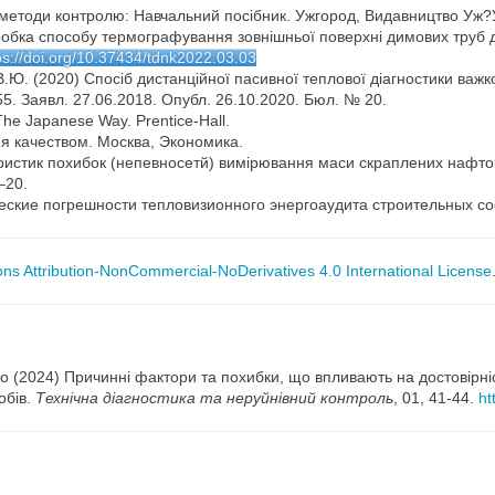
ні методи контролю: Навчальний посібник. Ужгород, Видавництво Уж?
зробка способу термографування зовнішньої поверхні димових труб
ps://doi.org/10.37434/tdnk2022.03.03
 В.Ю. (2020) Спосіб дистанційної пасивної теплової діагностики ва
5. Заявл. 27.06.2018. Опубл. 26.10.2020. Бюл. № 20.
 The Japanese Way. Prentice-Hall.
ия качеством. Москва, Экономика.
еристик похибок (непевносетй) вимірювання маси скраплених нафтови
–20.
еские погрешности тепловизионного энергоаудита строительных соо
s Attribution-NonCommercial-NoDerivatives 4.0 International License
ко (2024) Причинні фактори та похибки, що впливають на достовірні
обів.
Технічна діагностика та неруйнівний контроль
, 01, 41-44.
ht