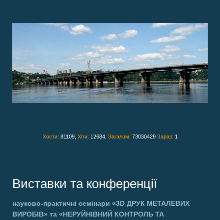
Хости:
81109,
Хіти:
12684,
Загалом:
73030429
Зараз:
1
Виставки та конференції
науково-практичні семінари
«3D ДРУК МЕТАЛЕВИХ
ВИРОБІВ»
та
«НЕРУЙНІВНИЙ КОНТРОЛЬ ТА