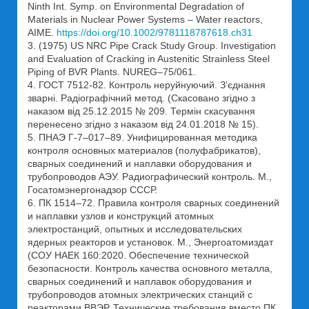
Ninth Int. Symp. on Environmental Degradation of
Materials in Nuclear Power Systems – Water reactors,
AIME.
https://doi.org/10.1002/9781118787618.ch31
3. (1975) US NRC Pipe Crack Study Group. Investigation
and Evaluation of Cracking in Austenitic Strainless Steel
Piping of BVR Plants. NUREG–75/061.
4. ГОСТ 7512-82. Контроль неруйнуючий. З’єднання
зварні. Радіографічний метод. (Скасовано згідно з
наказом від 25.12.2015 № 209. Термін скасування
перенесено згідно з наказом від 24.01.2018 № 15).
5. ПНАЭ Г-7–017–89. Унифицированная методика
контроля основных материалов (полуфабрикатов),
сварных соединений и наплавки оборудования и
трубопроводов АЭУ. Радиографический контроль. М.,
Госатомэнергонадзор СССР.
6. ПК 1514–72. Правила контроля сварных соединений
и наплавки узлов и конструкций атомных
электростанций, опытных и исследовательских
ядерных реакторов и установок. М., Энергоатомиздат
(СОУ НАЕК 160:2020. Обеспечение технической
безопасности. Контроль качества основного металла,
сварных соединений и наплавок оборудования и
трубопроводов атомных электрических станций с
реакторами ВВЭР. Технические требования вместо ПК