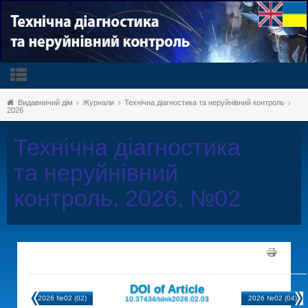
Видавничий дім
Журнали
Технічна діагностика та неруйнівний контроль
2026
Технічна діагностика
та неруйнівний
контроль, 2026, №02
DOI of Article
2026 №02 (02)
2026 №02 (04)
10.37434/tdnk2026.02.03