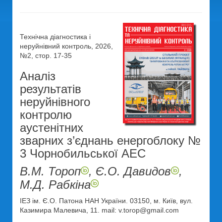
Технічна діагностика і
неруйнівний контроль, 2026,
№2, стор. 17-35
Аналіз
результатів
неруйнівного
контролю
аустенітних
зварних з’єднань енергоблоку №
3 Чорнобильської АЕС
В.М. Тороп
, Є.О. Давидов
,
М.Д. Рабкіна
ІЕЗ ім. Є.О. Патона НАН України. 03150, м. Київ, вул.
Казимира Малевича, 11. mail: v.torop@gmail.com