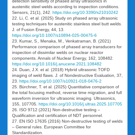
detection sensitivity of phased array ultrasonics in
austenitic steel welds according to inspection conditions.
Sensors, 21(1), 242.
https://doi.org/10.3390/s21010242
22. Li, C. et al. (2025) Study on phased array ultrasonic
testing techniques for austenitic stainless steel butt welds.
J. of Fusion Energy, 44, 13.
https://doi.org/10.1007/s10894-025-00475-6
23. Kumar, S., Menaka, М., Venkatraman, В. (2021)
Performance comparison of phased array transducers for
inspection of dissimilar welds on nuclear reactor
components. Annals of Nuclear Energy, 162, 108482.
https://doi.org/10.1016/j.anucene.2021.108482
24. Duan, J.X. et al. (2018) Hybrid ultrasonic TOFD
imaging of weld flaws. J. of Nondestructive Evaluation, 37,
23.
https://doi.org/10.1007/s10921-018-0476-2
25. Bürchner, Т. et al. (2025) Quantitative comparison of
the total focusing method, reverse time migration, and full
waveform inversion for ultrasonic imaging. Ultrasonics,
155, 107705.
https://doi.org/10.1016/j.ultras.2025.107705
26. ISO 9712 (2021) Non-destructive testing –
Qualification and certification of NDT personnel.
27. EN ISO 17635 (2016) Non-destructive testing of welds
– General rules. European Committee for
Standardization.