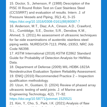
15. Doctor, S., Jehenson, P. (1988) Description of the
PISC III Round Robin Test on Cast Stainless Steel
(CCSSRRT) and evaluation of results. Intern. J. of
Pressure Vessels and Piping, 35(1-4), 3–15
https://doi.org/10.1016/0308-0161(88)90087-7
16. Anderson, M.T., Diaz, A.A., Cinson, A.D., Crawford,
S.L., Cumblidge, S.E., Doctor, S.R., Denslow, K.M.,
Ahmed, S. (2011) An assessment of ultrasonic techniques
for far-side examinations of austenitic stainless steel
piping welds. NUREG/CR-7113, PNNL-19353, NRC Job
Code N6398.
17. ASTM International (2018) ASTM E2862 Standard
Guide for Probability of Detection Analysis for Hit/Miss
Data.
18. Department of Defense (2009) MIL-HDBK-1823A
Nondestructive Evaluation System Reliability Assessment.
19. ENIQ (2010) Recommended Practice 2 – Inspection
qualification methodology.
20. Uzun, H., Gustiani, D. (2024) Review of phased array
ultrasonic testing of weld joints. J. of Marine and
Engineering Technology, 4(2), 77–92.
https://doi.org/10.58771/joinmet.1525521
21. Kim, Y., Cho, S., Park, I.K. (2021) Analysis of flaw