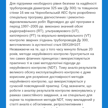
Для підтримки необхідного рівня безпеки та надійності
трубопроводів діаметром 325 мм (Ду 300) та товщиною
стінки 16 мм на Чорнобильській АЕС було розроблено
спеціальну програму діагностичних і ремонтно-
відновлювальних робіт. Відповідно до цієї програми в
період 1997–2005 рр. виконано значний обсяг
радіографічного (RT), ультразвукового (UT),
капілярного (PT) та візуально-вимірювального (VT)
контролю зварних з’єднань трубопроводів Ду 300,
виготовлених із аустенітної сталі 08Х18Н10Т.
Незважаючи на те, що з того часу минуло більше 20
років, методи неруйнівного контролю ґрунтуються на
тих самих фізичних принципах і використовуються
практично ті ж самі методологічні підходи до
неруйнівного контролю (NDT). Тому аналіз результатів
великого обсягу експлуатаційного контролю є дуже
корисним для розуміння достовірності методів
неруйнівного контролю, що використовуються у
сучасній повсякденній практиці. Слід зазначити, що
роботи з аналізу результатів контролю виконувались у
рамках самостійного завдання, а не спеціально для
оцінки та порівняння методів NDT, тому викладений у
статті аналіз є об’єктивним, ретроспективним і