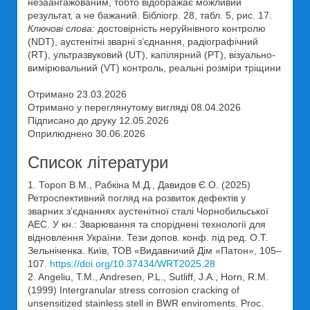
незаангажованим, тобто відображає можливий
результат, а не бажаний. Бібліогр. 28, табл. 5, рис. 17.
Ключові слова:
достовірність неруйнівного контролю
(NDT), аустенітні зварні з’єднання, радіографічний
(RT), ультразвуковий (UT), капілярний (PT), візуально-
вимірювальний (VT) контроль, реальні розміри тріщини
Отримано 23.03.2026
Отримано у переглянутому вигляді 08.04.2026
Підписано до друку 12.05.2026
Оприлюднено 30.06.2026
Список літератури
1. Тороп В.М., Рабкіна М.Д., Давидов Є.О. (2025)
Ретроспективний погляд на розвиток дефектів у
зварних з’єднаннях аустенітної сталі Чорнобильської
АЕС. У кн.: Зварювання та споріднені технології для
відновлення України. Тези допов. конф. під ред. О.Т.
Зельніченка. Київ, ТОВ «Видавничий Дім «Патон», 105–
107.
https://doi.org/10.37434/WRT2025.28
2. Angeliu, T.M., Andresen, P.L., Sutliff, J.A., Horn, R.M.
(1999) Intergranular stress corrosion cracking of
unsensitized stainless stell in BWR enviroments. Proc.