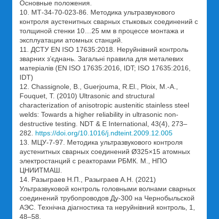
Основные положения.
10. МТ-34-70-023-86. Методика ультразвукового
контроля аустенитных сварных стыковых соединений с
толщиной стенки 10…25 мм в процессе монтажа и
эксплуатации атомных станций.
11. ДСТУ EN ISO 17635:2018. Неруйнівний контроль
зварних з’єднань. Загальні правила для металевих
матеріалів (EN ISO 17635:2016, IDT; ISO 17635:2016,
IDT)
12. Chassignole, B., Guerjouma, R.El., Ploix, M.-A.,
Fouquet, T. (2010) Ultrasonic and structural
characterization of anisotropic austenitic stainless steel
welds: Towards a higher reliability in ultrasonic non-
destructive testing. NDT & E International, 43(4), 273–
282.
https://doi.org/10.1016/j.ndteint.2009.12.005
13. МЦУ-7-97. Методика ультразвукового контроля
аустенитных сварных соединений Ø325×15 атомных
электростанций с реакторами РБМК. М., НПО
ЦНИИТМАШ.
14. Разыграев Н.П., Разыграев А.Н. (2021)
Ультразвуковой контроль головными волнами сварных
соединений трубопроводов Ду-300 на Чернобыльской
АЭС. Технічна діагностика та неруйнівний контроль, 1,
48–58.