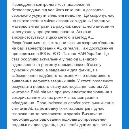
Проведення контролю якості зварювання
безпосередньо під час його виконання дозволяє
своєчасно усунути виявлені недоліки. Це скорочує час
на виготовлення якісних зварних з’єднань і зменшує
матеріальні витрати за рахунок своєчасного внесення
корегувань у процес зварювання. Активно
використовується з цією метою й метод АЕ.
Розробляються різні еталони якісних зварних з’єднань
на базі зареєстрованих АЕ сигналів. Такі дослідження
проводяться в ІЕЗ ім. Є.О. Патона НАН України. Це
стає особливо актуальним у період швидкого
відновлення та ремонту промислових об’єктів у
сучасних умовах, а завданням для фахівців є
забезпечення надійного та економічно ефективного
виявлення дефектів зварних швів. У статті розглянуто
результати першого етапу застосування систем АЕ
контролю ЕМА під час процесу електрозварювання з
використанням різних режимів налаштування
обладнання. Проаналізовано особливості виникнення
сигналів АЕ та розподілу їхніх параметрів під час
зварювання та охолодження зразків. Визначено
необхідні доопрацювання підходів до проведення
подальших досліджень, що є необхідними для зміни