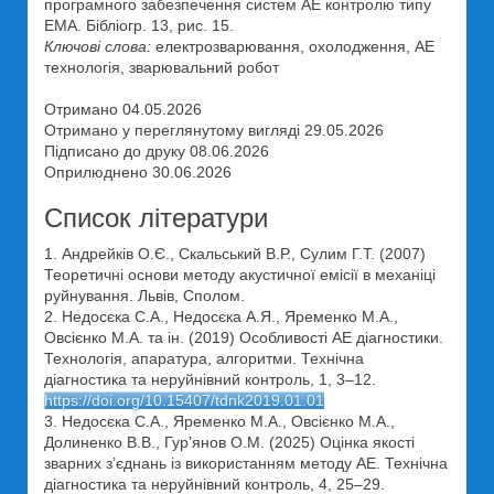
програмного забезпечення систем АЕ контролю типу
ЕМА. Бібліогр. 13, рис. 15.
Ключові слова:
електрозварювання, охолодження, АЕ
технологія, зварювальний робот
Отримано 04.05.2026
Отримано у переглянутому вигляді 29.05.2026
Підписано до друку 08.06.2026
Оприлюднено 30.06.2026
Список літератури
1. Андрейків О.Є., Скальський В.Р., Сулим Г.Т. (2007)
Теоретичні основи методу акустичної емісії в механіці
руйнування. Львів, Сполом.
2. Недосєка С.А., Недосєка А.Я., Яременко М.А.,
Овсієнко М.А. та ін. (2019) Особливості АЕ діагностики.
Технологія, апаратура, алгоритми. Технічна
діагностика та неруйнівний контроль, 1, 3–12.
https://doi.org/10.15407/tdnk2019.01.01
3. Недосєка С.А., Яременко М.А., Овсієнко М.А.,
Долиненко В.В., Гур’янов О.М. (2025) Оцінка якості
зварних з’єднань із використанням методу АЕ. Технічна
діагностика та неруйнівний контроль, 4, 25–29.