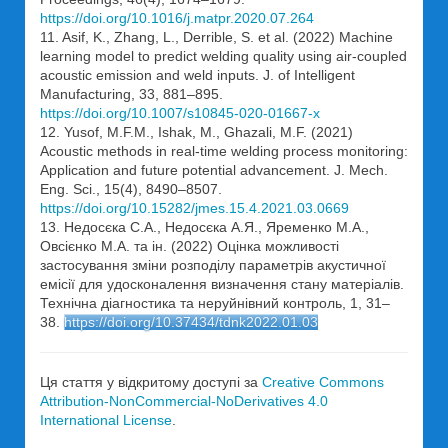
https://doi.org/10.1016/j.matpr.2020.07.264
11. Asif, K., Zhang, L., Derrible, S. et al. (2022) Machine
learning model to predict welding quality using air-coupled
acoustic emission and weld inputs. J. of Intelligent
Manufacturing, 33, 881–895.
https://doi.org/10.1007/s10845-020-01667-x
12. Yusof, M.F.M., Ishak, M., Ghazali, M.F. (2021)
Acoustic methods in real-time welding process monitoring:
Application and future potential advancement. J. Mech.
Eng. Sci., 15(4), 8490–8507.
https://doi.org/10.15282/jmes.15.4.2021.03.0669
13. Недосєка С.А., Недосєка А.Я., Яременко М.А.,
Овсієнко М.А. та ін. (2022) Оцінка можливості
застосування зміни розподілу параметрів акустичної
емісії для удосконалення визначення стану матеріалів.
Технічна діагностика та неруйнівний контроль, 1, 31–
38.
https://doi.org/10.37434/tdnk2022.01.03
Ця стаття у відкритому доступі за
Creative Commons
Attribution-NonCommercial-NoDerivatives 4.0
International License
.