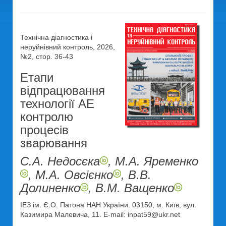
Технічна діагностика і
неруйнівний контроль, 2026,
№2, стор. 36-43
Етапи
відпрацювання
технології АЕ
контролю
процесів
зварювання
С.А. Недосєка
, М.А. Яременко
, М.А. Овсієнко
, В.В.
Долиненко
, В.М. Ващенко
ІЕЗ ім. Є.О. Патона НАН України. 03150, м. Київ, вул.
Казимира Малевича, 11. E-mail: inpat59@ukr.net