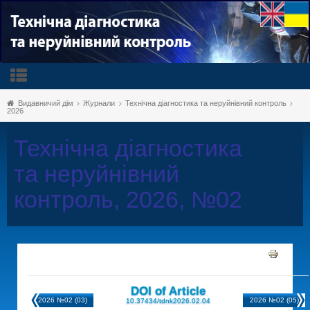
Видавничий дім
Журнали
Технічна діагностика та неруйнівний контроль
2026
Технічна діагностика
та неруйнівний
контроль, 2026, №02
DOI of Article
2026 №02 (03)
2026 №02 (05)
10.37434/tdnk2026.02.04