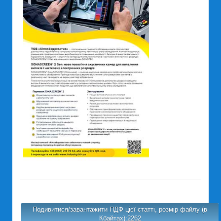
Подивитися/завантажити ПДФ цієї статті, розмір файлу (в
Кбайтах):2262