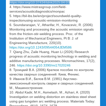
https://doi.org/10.37434/tdnk2025.04.03
4. https://www.mistrasgroup.com/field-
services/acousticdiagnostics/monpac
5. https://bil-ibs.be/en/project/soundweld-quality-
inspectionusing-acoustic-emission-monitoring
6. Soundararajan, V., Atharifar, H., Kovacevic, R. (2006)
Monitoring and processing the acoustic emission signals
from the friction-stir-welding process. Proc. of the
Institution of Mechanical Engineers, Pt B: J. of
Engineering Manufacture, 220(10).
https://doi.org/10.1243/09544054JEM586
7. Qiang Zhu, Zaile Huang, Huan Li (2026) Research
progress of acoustic monitoring technology in welding and
additive manufacturing processes. Micromachines, 17(2),
246.
https://doi.org/10.3390/mi17020246
8. Троицкий В.А. (2006) Краткое пособие по контролю
качества сварных соединений. Киев, Феникс.
9. Иванов В.И., Белов В.М. (1981) Акустико-
эмиссионный контроль сварки и сварных соединений.
М., Машиностроение.
10. Abdul Kadir, M.H., Asmelash, M., Azhari, A. (2020)
Investigation on welding distortion en stainless steel sheet
using gas tungsten arc welding process. Materials Today:
Proceedings, 46(4), 1674–1679.