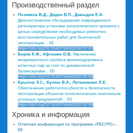
Производственный раздел
Позняков В.Д., Дядин В.П., Давыдов Е.А.
Диагностическое обследование поврежденного
регенератора установки каталитического крекинга с
целью определения необходимых ремонтно-
восстановительных работ для безопасной
эксплуатации... 45
https://doi.org/10.15407/tdnk2016.01.07
Боряк К.Ф., Афтанюк О.В.
Увеличение
межремонтного пробега железнодорожных
колесных пар за счет их динамической
балансировки... 50
https://doi.org/10.15407/tdnk2016.01.08
Крылов Э.С., Кулиш В.А., Литвиненко Л.Е.
Обеспечение работоспособности и безопасности
эксплуатации объектов технологических комплексов
угольных предприятий... 53
https://doi.org/10.15407/tdnk2016.01.09
Хроника и информация
Отчетная конференция по программе «РЕСУРС»...
59