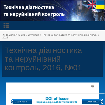
Видавничий дім
Журнали
Технічна діагностика та неруйнівний контроль
2016
Технічна діагностика
та неруйнівний
контроль, 2016, №01
DOI of Issue
2015 №04
2016 №02
https://doi.org/10.15407/tdnk2016.01