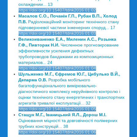
охлаждении... 13
https://doi.org/10.15407/tdnk2016.01.02
Масалов С.О., Почанін Г.П., Рубан В.П., Холод
П.В.
Радіолокаційний моніторинг технічного стану
підповерхневої частини інженерних споруд... 17
https://doi.org/10.15407/tdnk2016.01.03
Великоиваненко Е.А., Миленин А.С., Розынка
Г.Ф., Пивторак Н.И.
Численное прогнозирование
эффективности усиления дефектных
трубопроводов бандажами из композиционных
материалов... 24
https://doi.org/10.15407/tdnk2016.01.04
Шульженко М.Г., Єфремов Ю.Г., Цибулько В.Й.,
Депарма О.В.
Розробка мобільного
багатофункціонального вимірювально-
діагностичного комплексу неруйнівного контролю і
оцінки технічного стану енергетичних і транспортних
агрегатів тривалої експлуатації... 32
https://doi.org/10.15407/tdnk2016.01.05
Стащук М.Г., Іваницький Я.Л., Дорош М.І.
Оцінювання міцності та довговічності полімерних
трубних конструкцій... 38
https://doi.org/10.15407/tdnk2016.01.06