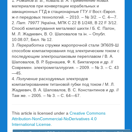
1.
Романов В. В., Коваль В. А.
Применение новых
материалов при конвертации корабельных и
авиационных ГТД в стационарные ГТУ // Вост.-Европ.
ж-л передовых технологий. – 2010. – № 3/2. – С. 4—7.
2.
Пат. 7997
7 Україна, МПК С 22 В 1/248, B 22 F 3/12.
Спосіб компактування металевої шихти / Б. Є. Патон,
М. Л. Жадкевич, В. О. Шаповалов та ін. – Опубл.
10.08.07; Бюл. № 12.
3.
Переработка
стружки жаропрочной стали ЭП609-Ш
способом компактирования под электрическим током с
последующим электрошлаковым переплавом / В. А.
Шаповалов, В. Р. Бурнашев, Ф. К. Биктагиров и др. //
Современ. электрометаллургия. – 2009. – № 3. – С. 43
—45.
4.
Получение
расходуемых электродов
компактированием титановой губки под током / М. Л.
Жадкевич, В. А. Шаповалов, В. С. Константинов и др. //
Там же. – 2005. – № 3. – С. 64—67.
This article is licensed under a
Creative Commons
Attribution-NonCommercial-NoDerivatives 4.0
International License
.