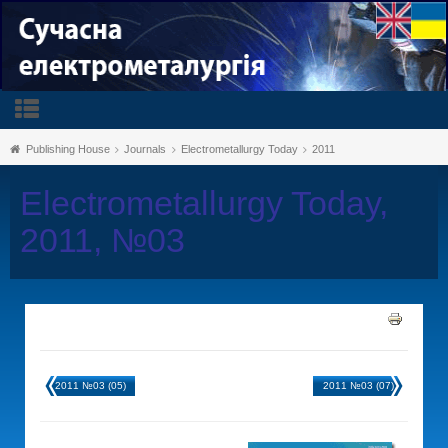
Publishing House
Journals
Electrometallurgy Today
2011
Electrometallurgy Today,
2011, №03
2011 №03 (05)
2011 №03 (07)