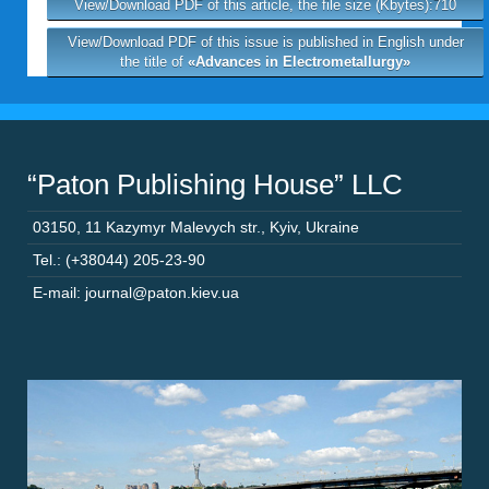
View/Download PDF of this article, the file size (Kbytes):710
View/Download PDF of this issue is published in English under
the title of
«Advances in Electrometallurgy»
“Paton Publishing House” LLC
03150
,
11 Kazymyr Malevych str.
,
Kyiv
,
Ukraine
Tel.: (+38044) 205-23-90
E-mail: journal@paton.kiev.ua