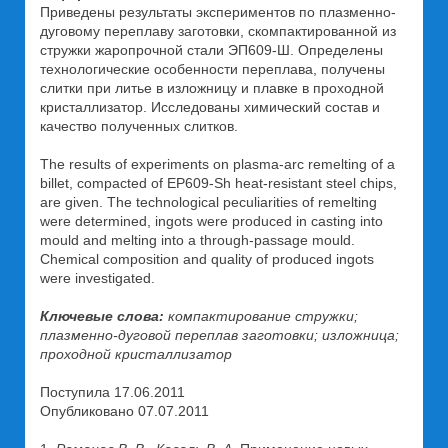
Приведены результаты экспериментов по плазменно-
дуговому переплаву заготовки, скомпактированной из
стружки жаропрочной стали ЭП609-Ш. Определены
технологические особенности переплава, получены
слитки при литье в изложницу и плавке в проходной
кристаллизатор. Исследованы химический состав и
качество полученных слитков.
The results of experiments on plasma-arc remelting of a
billet, compacted of EP609-Sh heat-resistant steel chips,
are given. The technological peculiarities of remelting
were determined, ingots were produced in casting into
mould and melting into a through-passage mould.
Chemical composition and quality of produced ingots
were investigated.
Ключевые слова:
компактирование стружки;
плазменно-дуговой переплав заготовки; изложница;
проходной кристаллизатор
Поступила 17.06.2011
Опубликовано 07.07.2011