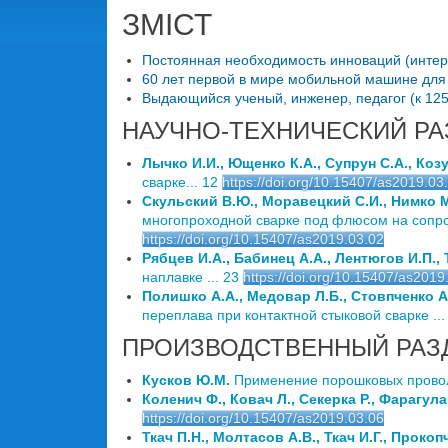
ЗМІСТ
Постоянная необходимость инноваций (интервь
60 лет первой в мире мобильной машине для к
Выдающийся ученый, инженер, педагог (к 125-
НАУЧНО-ТЕХНИЧЕСКИЙ РА
Лычко И.И., Ющенко К.А., Супрун С.А., Коз
сварке... 12
https://doi.org/10.15407/as2019.03
Скульский В.Ю., Моравецкий С.И., Нимко М.
многопроходной сварке под флюсом на сопро
https://doi.org/10.15407/as2019.03.02
Рябцев И.А., Бабинец А.А., Лентюгов И.П., 
наплавке ... 23
https://doi.org/10.15407/as2019
Полишко А.А., Медовар Л.Б., Стовпченко А.
переплава при контактной стыковой сварке ...
ПРОИЗВОДСТВЕННЫЙ РАЗ
Кусков Ю.М.
Применение порошковых проволок
Коленич Ф., Ковач Л., Секерка Р., Фарагула
https://doi.org/10.15407/as2019.03.06
Ткач П.Н., Молтасов А.В., Ткач И.Г., Прокоп