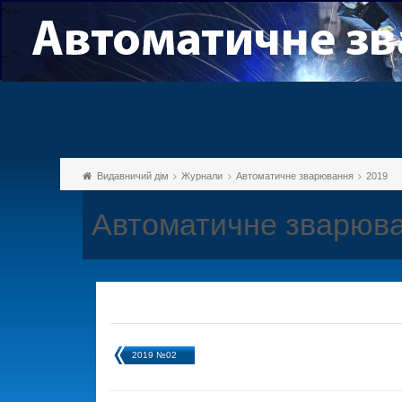
Видавничий дім
Журнали
Автоматичне зварювання
2019
Автоматичне зварюва
2019 №02