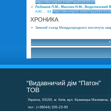
https://doi.org/10.15407/as2019.03.07
Лобанов Л.М., Махлин Н.М., Водолазский В.
АЭС ... 64
https://doi.org/10.15407/as2019.03.0
ХРОНИКА
Зимний съезд Международного института сварк
П
“Видавничий дім “Патон”
ТОВ
Україна
,
03150
,
м. Київ,
вул. Казимира Малевича, 
тел.: (+38044) 205-23-90