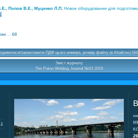
Е., Попов В.Е., Муценко Л.П.
Новое оборудование для подготовки
8
и ... 68
одивитися/завантажити ПДФ цього номера, розмір файлу (в Кбайтах):56
Зміст журналу
The Paton Welding Journal №03 2019
В
на
М
11
К
26