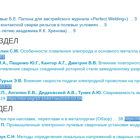
ю Б.Е. Патона для австрийского журнала «Perfect Welding») ... 3
онтактной сварки рельсов в полевых условиях ... 5
летию академика К.К. Хренова) ... 9
ЗДЕЛ
улин С.М.
Особенности плавления электрода и основного металла 
.01
А., Пащенко Ю.Г., Кантор А.Г., Дмитрик В.В.
Влияние повторного
тивление сварных соединений роторной стали замедленному разр
Турык Э.В.
Влияние скорости подачи электродной проволоки на пр
.03.03
П., Антипин Е.В., Дидковский А.В., Туник А.Ю.
Свариваемость вы
 29
https://doi.org/10.15407/as2019.03.04
ДЕЛ
 при наплавке, переплаве и в металлургии (Обзор) ... 38
https:/
 П.
Промышленные электронно-лучевые сварочные установки модуль
чук С.Н.
Методы определения локальных напряжений в сварных соед