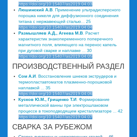
https://doi.org/10.15407/as2019.04.03
Люшинский А.В
. Применение ультрадисперсного
порошка никеля для диффузионного соединения
титана с нержавеющей сталью... 25
https://doi.org/10.15407/as2019.04.04
Размышляев А.Д., Агеева М.В
. Расчет
характеристик знакопеременного поперечного
магнитного поля, влияющего на перенос капель
при дуговой сварке и наплавке ... 30
https://doi.org/10.15407/as2019.04.05
ПРОИЗВОДСТВЕННЫЙ РАЗДЕЛ
Сом А.И
. Восстановление шнеков экструдеров и
термопластавтоматов плазменно-порошковой
наплавкой ... 35
https://doi.org/10.15407/as2019.04.06
Кусков Ю.М., Грищенко Т.И
. Формирование
металлической ванны при электрошлаковом
процессе в токоподводящем кристаллизаторе ... 42
https://doi.org/10.15407/as2019.04.07
СВАРКА ЗА РУБЕЖОМ
Сварка дуплексных нержавеющих сталей ... 46