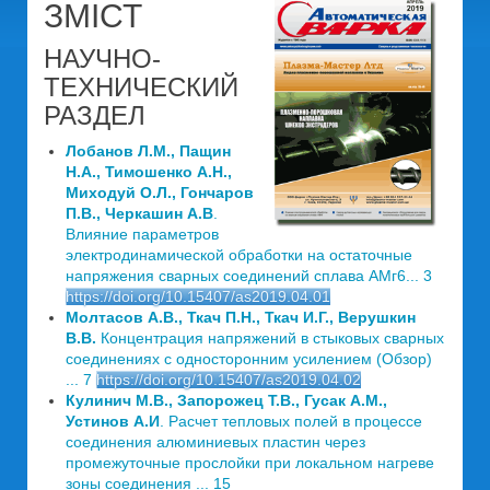
ЗМІСТ
НАУЧНО-
ТЕХНИЧЕСКИЙ
РАЗДЕЛ
Лобанов Л.М., Пащин
Н.А., Тимошенко А.Н.,
Миходуй О.Л., Гончаров
П.В., Черкашин А.В
.
Влияние параметров
электродинамической обработки на остаточные
напряжения сварных соединений сплава АМг6... 3
https://doi.org/10.15407/as2019.04.01
Молтасов А.В., Ткач П.Н., Ткач И.Г., Верушкин
В.В.
Концентрация напряжений в стыковых сварных
соединениях с односторонним усилением (Обзор)
... 7
https://doi.org/10.15407/as2019.04.02
Кулинич М.В., Запорожец Т.В., Гусак А.М.,
Устинов А.И
. Расчет тепловых полей в процессе
соединения алюминиевых пластин через
промежуточные прослойки при локальном нагреве
зоны соединения ... 15