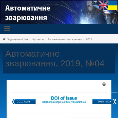
Видавничий дім
Журнали
Автоматичне зварювання
2019
Автоматичне
зварювання, 2019, №04
DOI of Issue
2019 №03
2019 №05
https://doi.org/10.15407/as2019.04