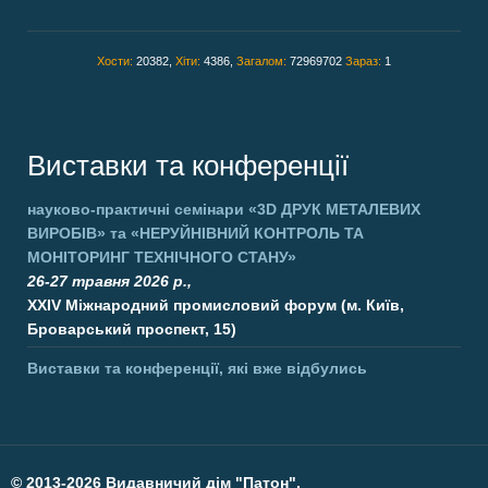
Хости:
20382,
Хіти:
4386,
Загалом:
72969702
Зараз:
1
Виставки та конференції
науково-практичні семінари
«3D ДРУК МЕТАЛЕВИХ
ВИРОБІВ»
та
«НЕРУЙНІВНИЙ КОНТРОЛЬ ТА
МОНІТОРИНГ ТЕХНІЧНОГО СТАНУ»
26-27 травня 2026 р.,
XXIV Міжнародний промисловий форум (м. Київ,
Броварський проспект, 15)
Виставки та конференції, які вже відбулись
©
2013-2026 Видавничий дім "Патон".