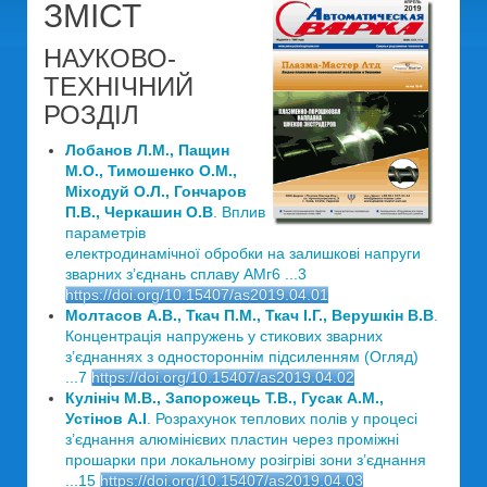
ЗМІСТ
НАУКОВО-
ТЕХНІЧНИЙ
РОЗДІЛ
Лобанов Л.М., Пащин
М.О., Тимошенко О.М.,
Міходуй О.Л., Гончаров
П.В., Черкашин О.В
. Вплив
параметрів
електродинамічної обробки на залишкові напруги
зварних з’єднань сплаву АМг6 ...3
https://doi.org/10.15407/as2019.04.01
Молтасов А.В., Ткач П.М., Ткач І.Г., Верушкін В.В
.
Концентрація напружень у стикових зварних
з’єднаннях з одностороннім підсиленням (Огляд)
...7
https://doi.org/10.15407/as2019.04.02
Кулініч М.В., Запорожець Т.В., Гусак А.М.,
Устінов А.І
. Розрахунок теплових полів у процесі
з’єднання алюмінієвих пластин через проміжні
прошарки при локальному розігріві зони з’єднання
...15
https://doi.org/10.15407/as2019.04.03