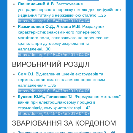
Люшинський А.В
. Застосування
ультрадисперсного порошку нікелю для дифузійного
з’єднання титану з нержавіючою сталлю ...25
https://doi.org/10.15407/as2019.04.04
Размишляєв О.Д., Агєєва М.В
. Розрахунок
характеристик знакозмінного поперечного
магнітного поля, впливаючого на перенесення
крапель при дуговому зварюванні та
наплавленні...30
https://doi.org/10.15407/as2019.04.05
ВИРОБНИЧИЙ РОЗДІЛ
Сом О.І
. Відновлення шнеків екструдерів та
термопластавтоматів плазмово-порошковим
наплавленням ...35
https://doi.org/10.15407/as2019.04.06
Кусков Ю.М., Грищенко Т.І
. Формування металевої
ванни при електрошлаковому процесі в
струмопідвідному кристалізаторі ...42
https://doi.org/10.15407/as2019.04.07
ЗВАРЮВАННЯ ЗА КОРДОНОМ
Зварювання дуплексних нержавіючих сталей ...46