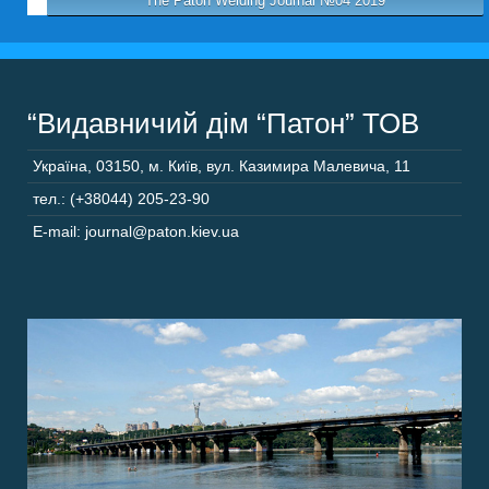
The Paton Welding Journal №04 2019
“Видавничий дім “Патон” ТОВ
Україна
,
03150
,
м. Київ,
вул. Казимира Малевича, 11
тел.: (+38044) 205-23-90
E-mail: journal@paton.kiev.ua