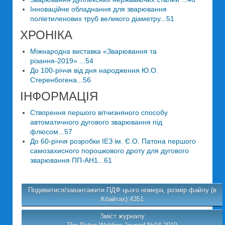
Інноваційне обладнання для зварювання
поліетиленових труб великого діаметру...51
ХРОНІКА
Міжнародна виставка «Зварювання та
різання-2019» ...54
До 100-річчя від дня народження Ю.О.
Стеренбогена...56
ІНФОРМАЦІЯ
Створення першого вітчизняного способу
автоматичного дугового зварювання під
флюсом...57
До 60-річчя розробки ІЕЗ ім. Є.О. Патона першого
самозахисного порошкового дроту для дугового
зварювання ПП-АН1...61
Подивитися/завантажити ПДФ цього номера, розмір файлу (в
Кбайтах):4351
Зміст журналу