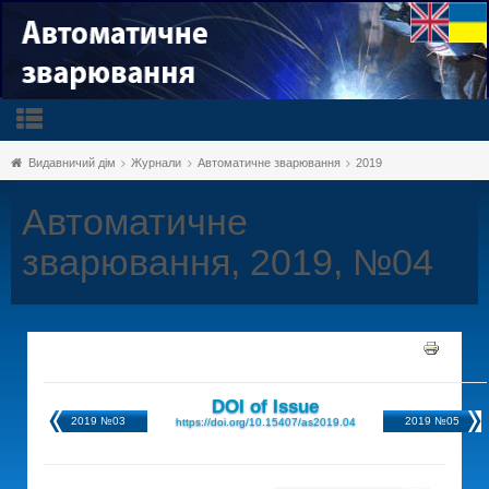
Видавничий дім
Журнали
Автоматичне зварювання
2019
Автоматичне
зварювання, 2019, №04
DOI of Issue
2019 №03
2019 №05
https://doi.org/10.15407/as2019.04