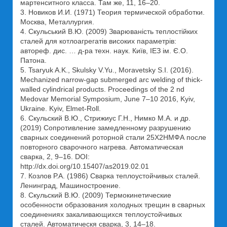
мартенситного класса. Там же, 11, 16–20.
3. Новиков И.И. (1971) Теория термической обработки.
Москва, Металлургия.
4. Скульський В.Ю. (2009) Зварюваність теплостійких
сталей для котлоагрегатів високих параметрів:
автореф. дис. … д-ра техн. наук. Київ, ІЕЗ ім. Є.О.
Патона.
5. Tsaryuk A.K., Skulsky V.Yu., Moravetsky S.I. (2016).
Mechanized narrow-gap submerged arc welding of thick-
walled cylindrical products. Proceedings of the 2 nd
Medovar Memorial Symposium, June 7–10 2016, Kyiv,
Ukraine. Kyiv, Elmet-Roll.
6. Скульский В.Ю., Стрижиус Г.Н., Нимко М.А. и др.
(2019) Сопротивление замедленному разрушению
сварных соединений роторной стали 25Х2НМФА после
повторного сварочного нагрева. Автоматическая
сварка, 2, 9–16. DOI:
http://dx.doi.org/10.15407/as2019.02.01
7. Козлов Р.А. (1986) Сварка теплоустойчивых сталей.
Ленинград, Машиностроение.
8. Скульский В.Ю. (2009) Термокинетические
особенности образования холодных трещин в сварных
соединениях закаливающихся теплоустойчивых
сталей. Автоматическя сварка, 3, 14–18.