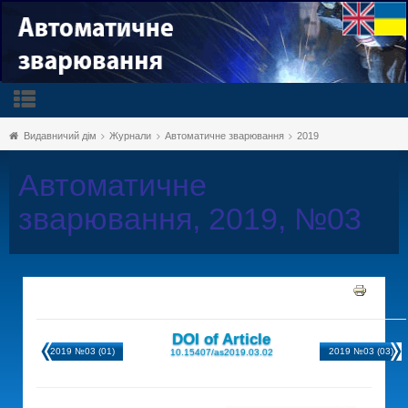
Видавничий дім
Журнали
Автоматичне зварювання
2019
Автоматичне
зварювання, 2019, №03
DOI of Article
2019 №03 (01)
2019 №03 (03)
10.15407/as2019.03.02