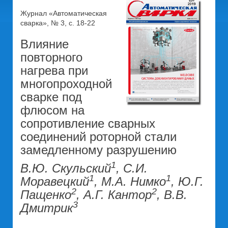
Журнал «Автоматическая
сварка», № 3, с. 18-22
Влияние
повторного
нагрева при
многопроходной
сварке под
флюсом на
сопротивление сварных
соединений роторной стали
замедленному разрушению
1
В.Ю. Скульский
, С.И.
1
1
Моравецкий
, М.А. Нимко
, Ю.Г.
2
2
Пащенко
, А.Г. Кантор
, В.В.
3
Дмитрик