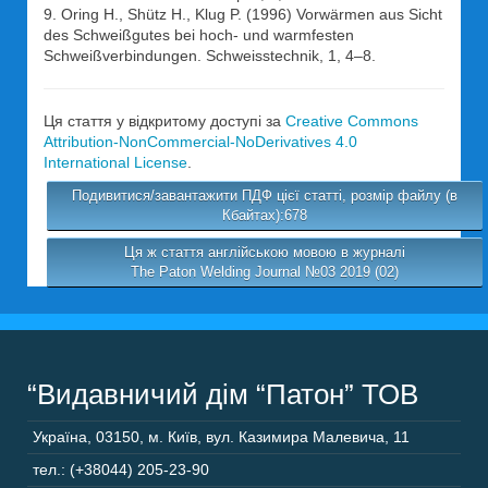
9. Oring H., Shütz H., Klug P. (1996) Vorwärmen aus Sicht
des Schweißgutes bei hoch- und warmfesten
Schweißverbindungen. Schweisstechnik, 1, 4–8.
Ця стаття у відкритому доступі за
Creative Commons
Attribution-NonCommercial-NoDerivatives 4.0
International License
.
Подивитися/завантажити ПДФ цієї статті, розмір файлу (в
Кбайтах):678
Ця ж стаття англійською мовою в журналі
The Paton Welding Journal №03 2019 (02)
“Видавничий дім “Патон” ТОВ
Україна
,
03150
,
м. Київ,
вул. Казимира Малевича, 11
тел.: (+38044) 205-23-90