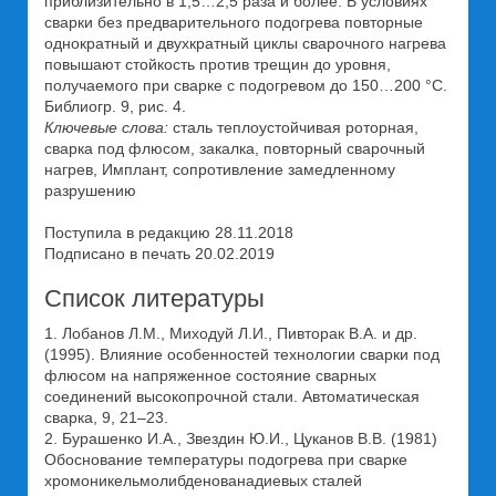
приблизительно в 1,5…2,5 раза и более. В условиях
сварки без предварительного подогрева повторные
однократный и двухкратный циклы сварочного нагрева
повышают стойкость против трещин до уровня,
получаемого при сварке с подогревом до 150…200 °С.
Библиогр. 9, рис. 4.
Ключевые слова:
сталь теплоустойчивая роторная,
сварка под флюсом, закалка, повторный сварочный
нагрев, Имплант, сопротивление замедленному
разрушению
Поступила в редакцию 28.11.2018
Подписано в печать 20.02.2019
Список литературы
1. Лобанов Л.М., Миходуй Л.И., Пивторак В.А. и др.
(1995). Влияние особенностей технологии сварки под
флюсом на напряженное состояние сварных
соединений высокопрочной стали. Автоматическая
сварка, 9, 21–23.
2. Бурашенко И.А., Звездин Ю.И., Цуканов В.В. (1981)
Обоснование температуры подогрева при сварке
хромоникельмолибденованадиевых сталей