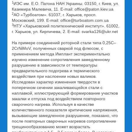
1
ИЭС им. Е.О. Патона НАН Украины. 03150, г. Киев, ул.
Казимира Малевича, 11. E-mail: office@paton.kiev.ua
2
АО «Турбоатом». 61037, г. Харьков, просп.
Московский, 199. Е-mail: office@turboatom.com.ua
3
НТУ «Харьковский политехнический институт». 61002,
г. Харьков, ул. Кирпичева, 2. Е-mail: svarka126@ukr.net
На примере соединений роторной стали типа 0,25С–
2CrNiMoV, полученных сваркой под флюсом, c
применением метода Имплант экспериментально
изучено изменение сопротивления замедленному
разрушению в зависимости от температуры
предварительного подогрева и термического
воздействия при наслоении новых валиков.
Исследован характер изменения твердости в
поперечном сечении закаливающейся стали с
наплавкой, иллюстрирующий формирование участков
закалки и отпуска под воздействием повторного
сварочного нагрева. Используя в качестве
количественного показателя критические напряжения,
вызывающие замедленное разрушение, показано, что
после повторных сварочных нагревов сопротивление
трещинообразованию может возрастать