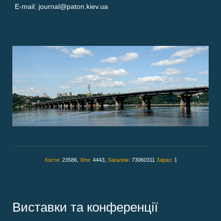
E-mail: journal@paton.kiev.ua
Хости:
23586,
Хіти:
4443,
Загалом:
73060311
Зараз:
1
Виставки та конференції