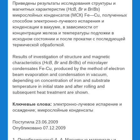
Приведены результаты исследования структуры и
магнитных характеристик (
HcB
,
Br
и
Br
/
Bs
)
микрослойных конденсатов (МСК) Fe—Cu, полученных
способом электронно-лучевого испарения и
конденсации в вакууме, в зависимости от
концентрации железа и температуры подложки в
исходном состоянии и после прокатки с последующей
термической обработкой.
Results of investigation of structure and magnetic
characteristics (
HcB
,
Br
and
Br
/
Bs
) of microlayer
condensates Fe-Cu, produced by the method of electron
beam evaporation and condensation in vacuum,
depending on concentration of iron and substrate
temperature in initial state and after rolling and
subsequent heat treatment are shown.
Ключевые слова:
электронно-лучевое испарение и
осаждение; микрослойные конденсаты
Поступила 23.06.2009
Опубликовано 07.12.2009
1.
Преображенский А. А.
Магнитные материалы и