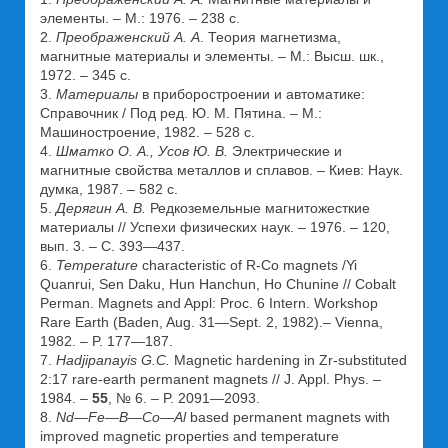
элементы. – М.: 1976. – 238 с.
2.
Преображенский А. А
. Теория магнетизма,
магнитные материалы и элементы. – М.: Высш. шк.,
1972. – 345 с.
3.
Материалы
в приборостроении и автоматике:
Справочник / Под ред. Ю. М. Пятина. – М.:
Машиностроение, 1982. – 528 с.
4.
Шматко О. А., Усов Ю. В.
Электрические и
магнитные свойства металлов и сплавов. – Киев: Наук.
думка, 1987. – 582 с.
5.
Дерягин А. В.
Редкоземельные магнитожесткие
материалы // Успехи физических наук. – 1976. – 120,
вып. 3. – С. 393—437.
6.
Temperature
characteristic of R-Co magnets /Yi
Quanrui, Sen Daku, Hun Hanchun, Ho Chunine // Cobalt
Perman. Magnets and Appl: Proc. 6 Intern. Workshop
Rare Earth (Baden, Aug. 31—Sept. 2, 1982).– Vienna,
1982. – P. 177—187.
7.
Hadjipanayis G.C.
Magnetic hardening in Zr-substituted
2:17 rare-earth permanent magnets // J. Appl. Phys. –
1984. –
55
, № 6. – P. 2091—2093.
8.
Nd—Fe—B—Co—Al
based permanent magnets with
improved magnetic properties and temperature