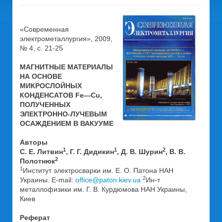
«Современная
электрометаллургия», 2009,
№ 4, с. 21-25
МАГНИТНЫЕ МАТЕРИАЛЫ
НА ОСНОВЕ
МИКРОСЛОЙНЫХ
КОНДЕНСАТОВ Fе—Cu,
ПОЛУЧЕННЫХ
ЭЛЕКТРОННО-ЛУЧЕВЫМ
ОСАЖДЕНИЕМ В ВАКУУМЕ
Авторы
1
1
2
С. Е. Литвин
, Г. Г. Дидикин
, Д. В. Шурин
, В. В.
2
Полотнюк
1
Институт электросварки им. Е. О. Патона НАН
2
Украины. E-mail:
office@paton.kiev.ua
Ин-т
металлофизики им. Г. В. Курдюмова НАН Украины,
Киев
Реферат