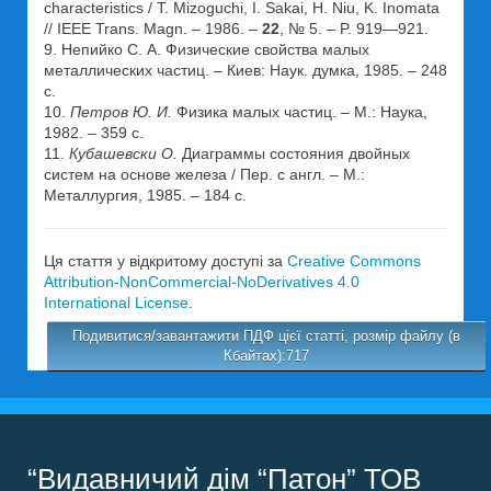
characteristics / T. Mizoguchi, I. Sakai, H. Niu, K. Inomata
// IEEE Trans. Magn. – 1986. –
22
, № 5. – P. 919—921.
9. Непийко С. А. Физические свойства малых
металлических частиц. – Киев: Наук. думка, 1985. – 248
с.
10.
Петров Ю. И.
Физика малых частиц. – М.: Наука,
1982. – 359 с.
11.
Кубашевски О.
Диаграммы состояния двойных
систем на основе железа / Пер. с англ. – М.:
Металлургия, 1985. – 184 с.
Ця стаття у відкритому доступі за
Creative Commons
Attribution-NonCommercial-NoDerivatives 4.0
International License
.
Подивитися/завантажити ПДФ цієї статті, розмір файлу (в
Кбайтах):717
“Видавничий дім “Патон” ТОВ