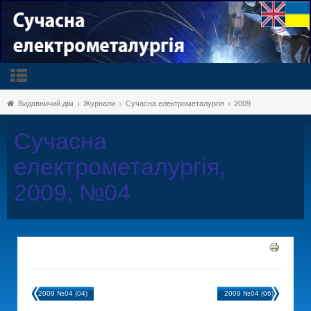
Видавничий дім
Журнали
Сучасна електрометалургія
2009
Сучасна
електрометалургія,
2009, №04
2009 №04 (04)
2009 №04 (06)