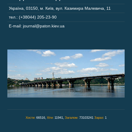
Україна
,
03150
,
м. Київ,
вул. Казимира Малевича, 11
тел.: (+38044) 205-23-90
E-mail: journal@paton.kiev.ua
Хости:
66516,
Хіти:
11941,
Загалом:
73103241
Зараз:
1