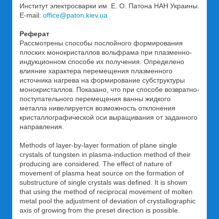
Институт электросварки им. Е. О. Патона НАН Украины.
E-mail:
office@paton.kiev.ua
Реферат
Рассмотрены способы послойного формирования
плоских монокристаллов вольфрама при плазменно-
индукционном способе их получения. Определено
влияние характера перемещения плазменного
источника нагрева на формирование субструктуры
монокристаллов. Показано, что при способе возвратно-
поступательного перемещения ванны жидкого
металла нивелируется возможность отклонения
кристаллографической оси выращивания от заданного
направления.
Methods of layer-by-layer formation of plane single
crystals of tungsten in plasma-induction method of their
producing are considered. The effect of nature of
movement of plasma heat source on the formation of
substructure of single crystals was defined. It is shown
that using the method of reciprocal movement of molten
metal pool the adjustment of deviation of crystallographic
axis of growing from the preset direction is possible.