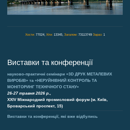
Хости:
77024,
Хіти:
13345,
Загалом:
73113749
Зараз:
1
Виставки та конференції
науково-практичні семінари
«3D ДРУК МЕТАЛЕВИХ
ВИРОБІВ»
та
«НЕРУЙНІВНИЙ КОНТРОЛЬ ТА
МОНІТОРИНГ ТЕХНІЧНОГО СТАНУ»
26-27 травня 2026 р.,
XXIV Міжнародний промисловий форум (м. Київ,
Броварський проспект, 15)
Виставки та конференції, які вже відбулись