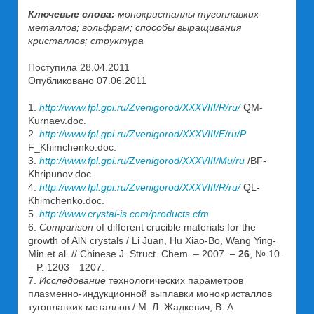
Ключевые слова:
монокристаллы тугоплавких
металлов; вольфрам; способы выращивания
кристаллов; структура
Поступила 28.04.2011
Опубликовано 07.06.2011
1.
http://www.fpl.gpi.ru/Zvenigorod/XXXVIII/R/ru/
QM-
Kurnaev.doc.
2.
http://www.fpl.gpi.ru/Zvenigorod/XXXVIII/E/ru/P
F_Khimchenko.doc.
3.
http://www.fpl.gpi.ru/Zvenigorod/XXXVIII/Mu/ru
/BF-
Khripunov.doc.
4.
http://www.fpl.gpi.ru/Zvenigorod/XXXVIII/R/ru/
QL-
Khimchenko.doc.
5.
http://www.crystal-is.com/products.cfm
6.
Comparison
of different crucible materials for the
growth of AlN сrystals / Li Juan, Hu Xiao-Bo, Wang Ying-
Min et al. // Chinese J. Struct. Chem. – 2007. –
26
, № 10.
– P. 1203—1207.
7.
Исследование
технологических параметров
плазменно-индукционной выплавки монокристаллов
тугоплавких металлов / М. Л. Жадкевич, В. А.