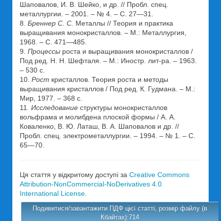
Шаповалов, И. В. Шейко, и др. // Пробл. спец.
металлургии. – 2001. – № 4. – С. 27—31.
8.
Бреннер С. С.
Металлы // Теория и практика
выращивания монокристаллов. – М.: Металлургия,
1968. – С. 471—485.
9.
Процесcы
роста и выращивания монокристаллов /
Под ред. Н. Н. Шефталя. – М.: Иностр. лит-ра. – 1963.
– 530 с.
10.
Рост
кристаллов. Теория роста и методы
выращивания кристаллов / Под ред. К. Гудмана. – М.:
Мир, 1977. – 368 с.
11.
Исследование
структуры монокристаллов
вольфрама и молибдена плоской формы / А. А.
Коваленко, В. Ю. Латаш, В. А. Шаповалов и др. //
Пробл. спец. электрометаллургии. – 1994. – № 1. – С.
65—70.
Ця стаття у відкритому доступі за
Creative Commons
Attribution-NonCommercial-NoDerivatives 4.0
International License
.
Подивитися/завантажити ПДФ цієї статті, розмір файлу (в
Кбайтах):714