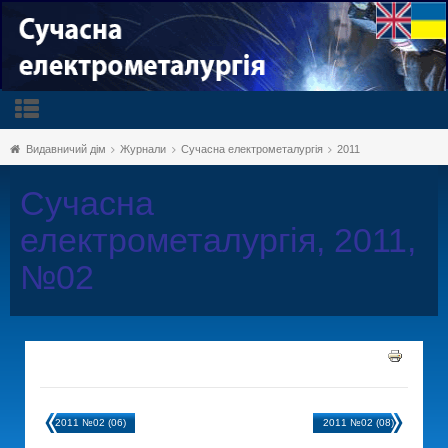
Видавничий дім
Журнали
Сучасна електрометалургія
2011
Сучасна
електрометалургія, 2011,
№02
2011 №02 (06)
2011 №02 (08)