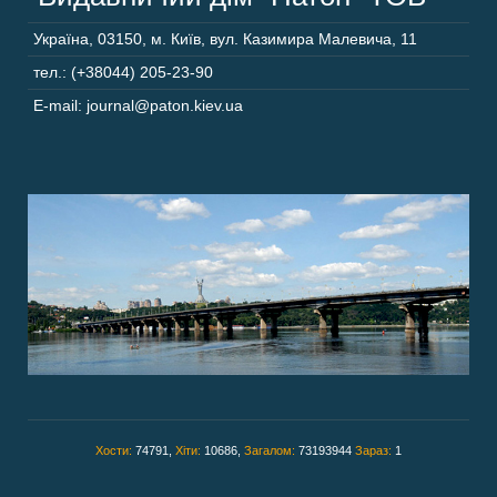
Україна
,
03150
,
м. Київ,
вул. Казимира Малевича, 11
тел.: (+38044) 205-23-90
E-mail: journal@paton.kiev.ua
Хости:
74791,
Хіти:
10686,
Загалом:
73193944
Зараз:
1