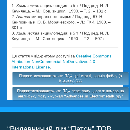
1.
Химическая
энциклопедия: в 5 т. / Под ред. И. Л.
Кнунянца. – М.: Сов. энцикл., 1990. – Т. 2. – 131 с.
2.
Анализ
минерального сырья / Под ред. Ю. Н.
Книповича и Ю. В. Морачевского. – Л.: ГХИ, 1969. –
301 с.
3.
Химическая
энциклопедия: в 5 т. / Под ред. И. Л.
Кнунянца. – М.: Сов. энцикл., 1990. – Т.2. – 507 с.
Ця стаття у відкритому доступі за
Creative Commons
Attribution-NonCommercial-NoDerivatives 4.0
International License
.
Подивитися/завантажити ПДФ цієї статті, розмір файлу (в
Кбайтах):566
Подивитися/завантажити ПДФ перекладу цього ж номера на
англійську мову - журнал
“Advances in Electrometallurgy”
“Видавничий дім “Патон” ТОВ