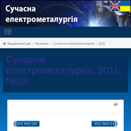
Видавничий дім
Журнали
Сучасна електрометалургія
2011
Сучасна
електрометалургія, 2011,
№03
2011 №03 (10)
2011 №03 (12)