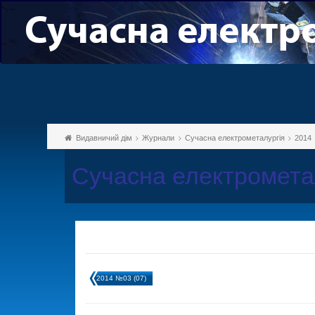
Видавничий дім
Журнали
Сучасна електрометалургія
2014
Сучасна електромета
2014 №03 (07)