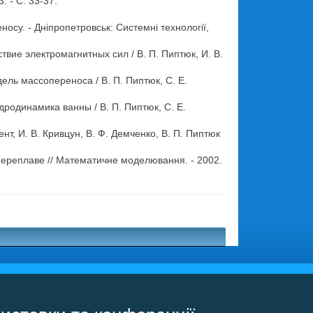
. - С. 33-37.
осу. - Дніпропетровськ: Системні технології,
вие электромагнитных сил / В. П. Пиптюк, И. В.
ель массопереноса / В. П. Пиптюк, С. Е.
родинамика ванны / В. П. Пиптюк, С. Е.
т, И. В. Кривцун, В. Ф. Демченко, В. П. Пиптюк
ереплаве // Математичне моделювання. - 2002.
.