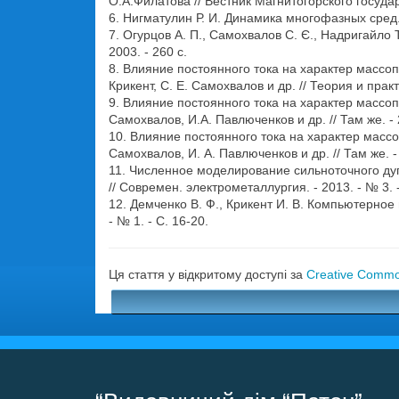
О.А.Филатова // Вестник Магнитогорского государс
6. Нигматулин Р. И. Динамика многофазных сред. - 
7. Огурцов А. П., Самохвалов С. Є., Надригайло 
2003. - 260 с.
8. Влияние постоянного тока на характер массоп
Крикент, С. Е. Самохвалов и др. // Теория и практ
9. Влияние постоянного тока на характер массоп
Самохвалов, И.А. Павлюченков и др. // Там же. - 2
10. Влияние постоянного тока на характер массо
Самохвалов, И. А. Павлюченков и др. // Там же. - 
11. Численное моделирование сильноточного дугов
// Современ. электрометаллургия. - 2013. - № 3. -
12. Демченко В. Ф., Крикент И. В. Компьютерно
- № 1. - С. 16-20.
Ця стаття у відкритому доступі за
Creative Common