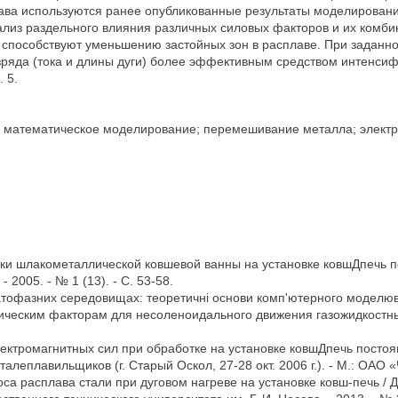
лава используются ранее опубликованные результаты моделировани
ализ раздельного влияния различных силовых факторов и их комб
ы способствуют уменьшению застойных зон в расплаве. При заданн
азряда (тока и длины дуги) более эффективным средством интенс
. 5.
м; математическое моделирование; перемешивание металла; элект
 шлакометаллической ковшевой ванны на установке ковшДпечь пере
2005. - № 1 (13). - С. 53-58.
атофазних середовищах: теоретичнi основи комп'ютерного моделюва
ическим факторам для несоленоидального движения газожидкостных
тромагнитных сил при обработке на установке ковшДпечь постоянног
сталеплавильщиков (г. Старый Оскол, 27-28 окт. 2006 г.). - М.: ОАО
 расплава стали при дуговом нагреве на установке ковш-печь / Д.