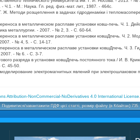
твенного технического университета им. Г. И. Носова. - 2013. - № 3
Ч.1. - М.: Наука. Гл. ред. физ.-мат. лит., 1987. - 464с.
Т. Ж. Методи розщеплення в задачах гідродинаміки і тепломасоперен
ереноса в металлическом расплаве установки ковш-печь. Ч. 1. Дейст
ика металлургии. - 2007. - № 2, 3. - С. 60-64.
ереноса в металлическом расплаве установки ковшДпечь. Ч. 2. Мод
007. - № 4, 5. - С. 14-17.
переноса в металлическом расплаве установки ковшДпечь. Ч. 3. Гид
2007. - № 6. - С. 3-7.
ого разряда в установке ковшДпечь постоянного тока / И. В. Крикен
 С. 45-50.
е моделирование электромагнитных явлений при электрошлаковом п
s Attribution-NonCommercial-NoDerivatives 4.0 International License
Подивитися/завантажити ПДФ цієї статті, розмір файлу (в Кбайтах):735