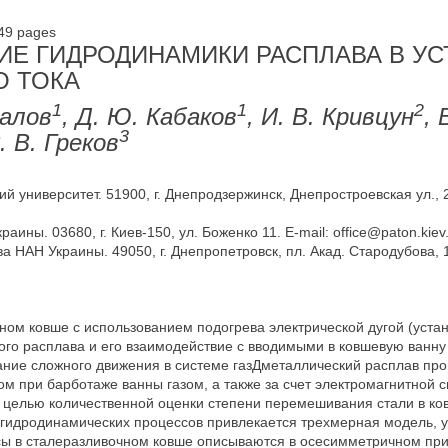
-49 pages
Е ГИДРОДИНАМИКИ РАСПЛАВА В УС
О ТОКА
1
1
2
валов
, Д. Ю. Кабаков
, И. В. Кривцун
, 
3
С. В. Греков
 университет. 51900, г. Днепродзержинск, Днепростроевская ул., 2.
аины. 03680, г. Киев-150, ул. Боженко 11. E-mail: office@paton.kiev
а НАН Украины. 49050, г. Днепропетровск, пл. Акад. Стародубова, 1.
ном ковше с использованием подогрева электрической дугой (уста
ого расплава и его взаимодействие с вводимыми в ковшевую ванн
ие сложного движения в системе газДметаллический расплав прои
м при барботаже ванны газом, а также за счет электромагнитной 
С целью количественной оценки степени перемешивания стали в ков
 гидродинамических процессов привлекается трехмерная модель,
ы в сталеразливочном ковше описываются в осесимметричном при