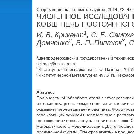
Современная электрометаллургия, 2014, #3, 45
ЧИСЛЕННОЕ ИССЛЕДОВАНИ
КОВШ-ПЕЧЬ ПОСТОЯННОГ
1
И. В. Крикент
, С. Е. Самох
2
3
Демченко
, В. П. Пиптюк
, 
1
Днепродзержинский государственный технический
science@dstu.dp.ua
2
Институт электросварки им. Е. О. Патона НАН Укр
3
Институт черной металлургии им. З. И. Некрасов
Abstract
При внепечной обработке стали в сталеразливоч
интенсификацию газовыделения из металлическ
оказывает перемешивание расплава. Формирован
всплывающих пузырей инертного газа с расплаво
прохождении через ванну электрического тока. 
математического моделирования. Для описания
продувочной фурмы. Электромагнитные процесс