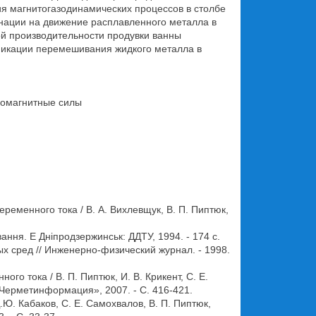
я магнитогазодинамических процессов в столбе
инации на движение расплавленного металла в
ой производительности продувки ванны
ификации перемешивания жидкого металла в
ромагнитные силы
менного тока / В. А. Вихлевщук, В. П. Пиптюк,
ння. Е Днiпродзержинськ: ДДТУ, 1994. - 174 с.
 сред // Инженерно-физический журнал. - 1998.
о тока / В. П. Пиптюк, И. В. Крикент, С. Е.
 «Черметинформация», 2007. - С. 416-421.
Ю. Кабаков, С. Е. Самохвалов, В. П. Пиптюк,