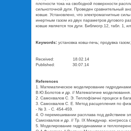
плотности тока на свободной поверхности расп
сильноточной дуги. Проведен сравнительный ан
ковше. Установлено, что электромагнитные сил
инертным газом из двух параметров дугового р
ковше является ток дуги. Библиогр.12, табл. 1, ил
Keywords:
установка ковш-печь; продувка газо
Received: 18.02.14
Published: 30.07.14
References
1. Математическое моделирование гидродинамики
В.Ю.Болотов и др. // Математичне моделювання. - 
2. Самохвалов С. Э. Теплофiзичнi процеси в баг
3. Самохвалов С. Е. Метод расщепления по физ
- № 3. - С. 454-459.
4. О перемешивании расплава под действием элек
Самохвалов и др. // Тр. IХ Междунар. конгресса 
5. Моделирование гидродинамики и теплопереноса