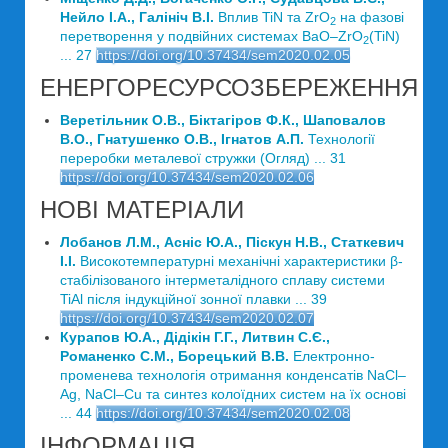
Нейло І.А., Галініч В.І.
Вплив TiN та ZrO
на фазові
2
перетворення у подвійних системах BaO–ZrO
(TiN)
2
... 27
https://doi.org/10.37434/sem2020.02.05
ЕНЕРГОРЕСУРСОЗБЕРЕЖЕННЯ
Веретільник О.В., Біктагіров Ф.К., Шаповалов
В.О., Гнатушенко О.В., Ігнатов А.П.
Технології
переробки металевої стружки (Огляд) ... 31
https://doi.org/10.37434/sem2020.02.06
НОВІ МАТЕРІАЛИ
Лобанов Л.М., Асніс Ю.А., Піскун Н.В., Статкевич
І.І.
Високотемпературні механічні характеристики β-
стабілізованого інтерметалідного сплаву системи
TiAl після індукційної зонної плавки ... 39
https://doi.org/10.37434/sem2020.02.07
Курапов Ю.А., Дідікін Г.Г., Литвин С.Є.,
Романенко С.М., Борецький В.В.
Електронно-
променева технологія отримання конденсатів NaCl–
Ag, NaCl–Cu та синтез колоїдних систем на їх основі
... 44
https://doi.org/10.37434/sem2020.02.08
ІНФОРМАЦІЯ