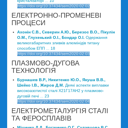
кристалізаторі ... 10
https://doi.org/10.37434/sem2020.02.02
ЕЛЕКТРОННО-ПРОМЕНЕВІ
ПРОЦЕСИ
Ахонін С.В., Северин А.Ю., Березос В.О., Пікулін
О.М., Глухенький О.І., Бондар О.І.
Одержання
великогабаритних зливків алюмінідів титану
способом ЕПП ... 18
https://doi.org/10.37434/sem2020.02.03
ПЛАЗМОВО-ДУГОВА
ТЕХНОЛОГІЯ
Бурнашев В.Р., Никитенко Ю.О., Якуша В.В.,
Шейко І.В., Жиров Д.М.
Деякі аспекти виплавки
високоазотистої сталі Х21Г17АН2 у плазмово-
дуговій печі ... 23
https://doi.org/10.37434/sem2020.02.04
ЕЛЕКТРОМЕТАЛУРГІЯ СТАЛІ
ТА ФЕРОСПЛАВІВ
Міщенко Д.Д., Богаченко О.Г., Судавцова В.С.,