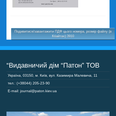
Подивитися/завантажити ПДФ цього номера, розмір файлу (в
Кбайтах):3910
“Видавничий дім “Патон” ТОВ
Україна
,
03150
,
м. Київ,
вул. Казимира Малевича, 11
тел.: (+38044) 205-23-90
E-mail: journal@paton.kiev.ua