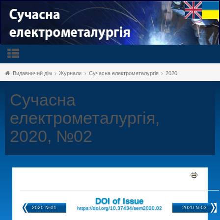
Видавничий дім
Журнали
Сучасна електрометалургія
2020
Сучасна
електрометалургія,
2020, №02
DOI of Issue
2020 №01
2020 №03
https://doi.org/10.37434/sem2020.02