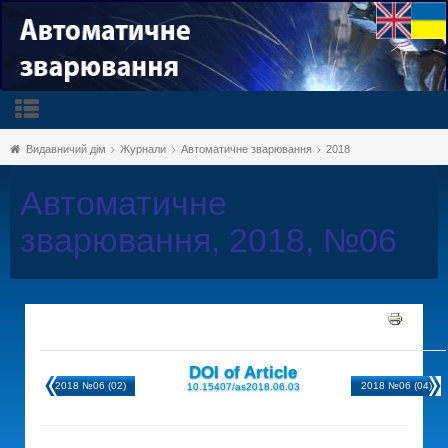
Видавничий дім
Журнали
Автоматичне зварювання
2018
Автоматичне
зварювання, 2018, №06
DOI of Article
2018 №06 (02)
2018 №06 (04)
10.15407/as2018.06.03