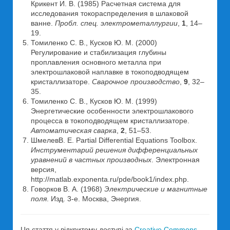
Крикент И. В. (1985) Расчетная система для
исследования токораспределения в шлаковой
ванне.
Пробл. спец. электрометаллургии
,
1
, 14–
19.
Томиленко С. В., Кусков Ю. М. (2000)
Регулирование и стабилизация глубины
проплавления основного металла при
электрошлаковой наплавке в токоподводящем
кристаллизаторе.
Сварочное производство
,
9
, 32–
35.
Томиленко С. В., Кусков Ю. М. (1999)
Энергетические особенности электрошлакового
процесса в токоподводящем кристаллизаторе.
Автоматическая сварка
,
2
, 51–53.
ШмелевВ. Е. Partial Differential Equations Toolbox.
Инструментарий решения дифференциальных
уравнений в частных производных
. Электронная
версия,
http://matlab.exponenta.ru/pde/book1/index.php.
Говорков В. А. (1968)
Электрические и магнитные
поля
. Изд. 3-е. Москва, Энергия.
Ця стаття у відкритому доступі за
Creative Commons