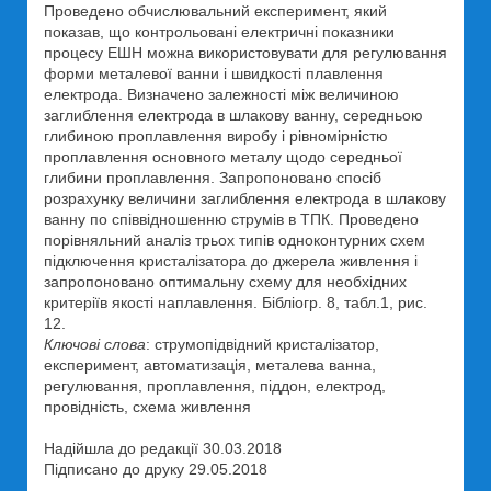
Проведено обчислювальний експеримент, який
показав, що контрольовані електричні показники
процесу ЕШН можна використовувати для регулювання
форми металевої ванни і швидкості плавлення
електрода. Визначено залежності між величиною
заглиблення електрода в шлакову ванну, середньою
глибиною проплавлення виробу і рівномірністю
проплавлення основного металу щодо середньої
глибини проплавлення. Запропоновано спосіб
розрахунку величини заглиблення електрода в шлакову
ванну по співвідношенню струмів в ТПК. Проведено
порівняльний аналіз трьох типів одноконтурних схем
підключення кристалізатора до джерела живлення і
запропоновано оптимальну схему для необхідних
критеріїв якості наплавлення. Бібліогр. 8, табл.1, рис.
12.
Ключові слова
: струмопідвідний кристалізатор,
експеримент, автоматизація, металева ванна,
регулювання, проплавлення, піддон, електрод,
провідність, схема живлення
Надійшла до редакції 30.03.2018
Підписано до друку 29.05.2018