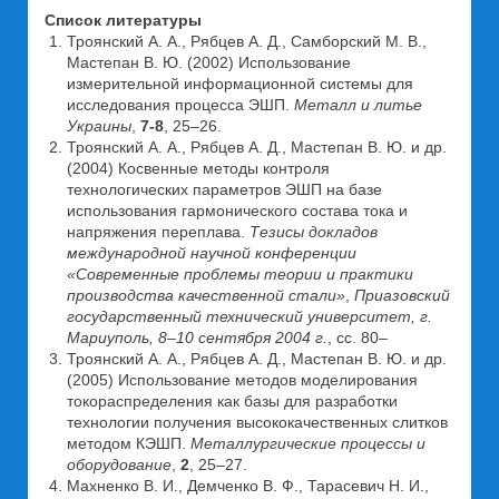
Список литературы
Троянский А. А., Рябцев А. Д., Самборский М. В.,
Мастепан В. Ю. (2002) Использование
измерительной информационной системы для
исследования процесса ЭШП.
Металл и литье
Украины
,
7-8
, 25–26.
Троянский А. А., Рябцев А. Д., Мастепан В. Ю. и др.
(2004) Косвенные методы контроля
технологических параметров ЭШП на базе
использования гармонического состава тока и
напряжения переплава.
Тезисы докладов
международной научной конференции
«Современные проблемы теории
и практики
производства качественной стали»
,
Приазовский
государственный технический университет
, г.
Мариуполь
, 8–
10 сентября
2004 г.
, сс. 80–
Троянский А. А., Рябцев А. Д., Мастепан В. Ю. и др.
(2005) Использование методов моделирования
токораспределения как базы для разработки
технологии получения высококачественных слитков
методом КЭШП.
Металлургические процессы и
оборудование
,
2
, 25–27.
Махненко В. И., Демченко В. Ф., Тарасевич Н. И.,