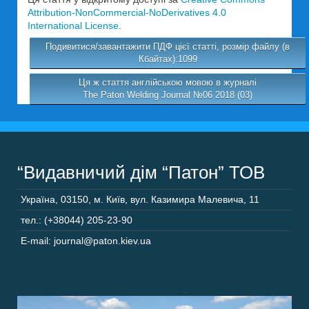
Attribution-NonCommercial-NoDerivatives 4.0
International License
.
Подивитися/завантажити ПДФ цієї статті, розмір файлу (в
Кбайтах):1099
Ця ж стаття англійською мовою в журналі
The Paton Welding Journal №06 2018 (03)
“Видавничий дім “Патон” ТОВ
Україна
,
03150
,
м. Київ,
вул. Казимира Малевича, 11
тел.: (+38044) 205-23-90
E-mail: journal@paton.kiev.ua