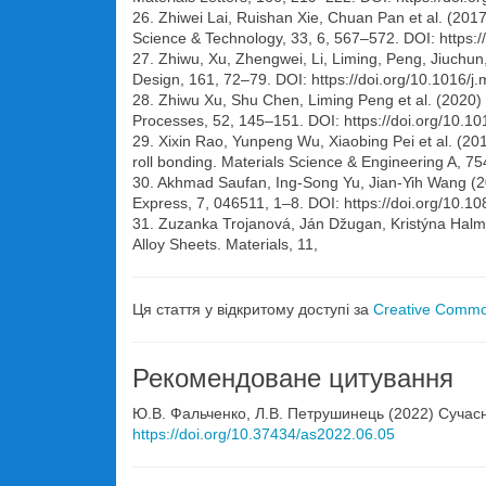
26. Zhiwei Lai, Ruishan Xie, Chuan Pan et al. (2017
Science & Technology, 33, 6, 567–572. DOI: https:/
27. Zhiwu, Xu, Zhengwei, Li, Liming, Peng, Jiuchun, 
Design, 161, 72–79. DOI: https://doi.org/10.1016/j
28. Zhiwu Xu, Shu Chen, Liming Peng et al. (2020) 
Processes, 52, 145–151. DOI: https://doi.org/10.1
29. Xixin Rao, Yunpeng Wu, Xiaobing Pei et al. (201
roll bonding. Materials Science & Engineering A, 7
30. Akhmad Saufan, Ing-Song Yu, Jian-Yih Wang (2
Express, 7, 046511, 1–8. DOI: https://doi.org/10.
31. Zuzanka Trojanová, Ján Džugan, Kristýna Halme
Alloy Sheets. Materials, 11,
Ця стаття у відкритому доступі за
Creative Common
Рекомендоване цитування
Ю.В. Фальченко, Л.В. Петрушинець (2022) Сучасн
https://doi.org/10.37434/as2022.06.05