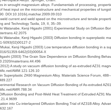
0) Aerospace Alloys. Springer, Cham.
ces in wrought magnesium alloys. Fundamentals of processing, properti
ect of heat input on the microstructure and mechanical properties of tun
1590. DOI:10.1016/j.matchar.2009.09.010
t of weld current and weld speed on the microstructure and tensile prop
ing and Technology Taxila, 19, II, 35–39.
i Watanabe, Kenji Higashi (2001) Experimental Study on Diffusion Bo
atertrans.42.2075
i Watanabe, Kenji Higashi (2003) Diffusion bonding in superplastic m
921-5093(02)00127-2
Mukai, Kenji Higashi (2003) Low temperature diffusion bonding in a su
0.1016/S1359-6462(03)00054-X
igashi (2003) The Grain Size Dependence on Diffusion Bonding Behavio
/10.2320/matertrans.44.496
. (2012) A study on vacuum diffusion bonding of as-extruded AZ31 magn
ntific.net/AMM.121-126.10
 in Superplastic ZK60 Magnesium Alloy. Materials Science Forum, 488
-489.227
) Experimental Research on Vacuum Diffusion Bonding of As-extruded AZ
tific.net/AMR.788.34
5) Diffusion Bonding and Post-Weld Heat Treatment of Extruded AZ91 Ma
s.21.4.9699
tion into Cu-interlayered Diffusion Bonding Trial of AZ31B Alloy. Ad
-632.167