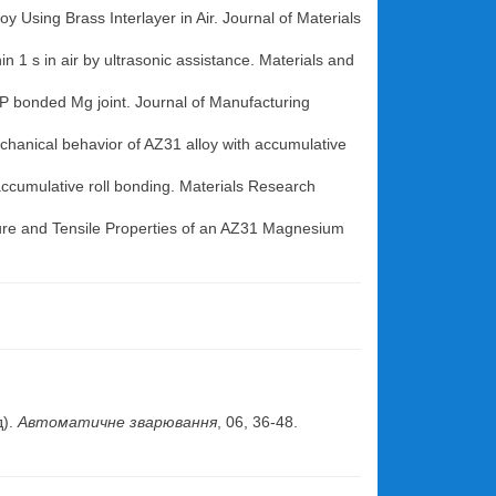
 Using Brass Interlayer in Air. Journal of Materials
n 1 s in air by ultrasonic assistance. Materials and
LP bonded Mg joint. Journal of Manufacturing
echanical behavior of AZ31 alloy with accumulative
cumulative roll bonding. Materials Research
ture and Tensile Properties of an AZ31 Magnesium
.
д).
Автоматичне зварювання
, 06, 36-48.