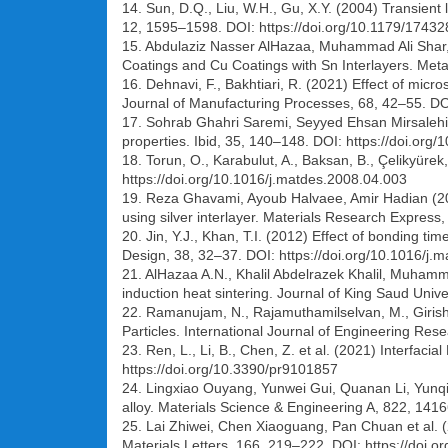
14. Sun, D.Q., Liu, W.H., Gu, X.Y. (2004) Transient
12, 1595–1598. DOI: https://doi.org/10.1179/17
15. Abdulaziz Nasser AlHazaa, Muhammad Ali Shar,
Coatings and Cu Coatings with Sn Interlayers. Metal
16. Dehnavi, F., Bakhtiari, R. (2021) Effect of micr
Journal of Manufacturing Processes, 68, 42–55. DOI
17. Sohrab Ghahri Saremi, Seyyed Ehsan Mirsalehi,
properties. Ibid, 35, 140–148. DOI: https://doi.org
18. Torun, O., Karabulut, A., Baksan, B., Çelikyürek
https://doi.org/10.1016/j.matdes.2008.04.003
19. Reza Ghavami, Ayoub Halvaee, Amir Hadian (201
using silver interlayer. Materials Research Express
20. Jin, Y.J., Khan, T.I. (2012) Effect of bonding 
Design, 38, 32–37. DOI: https://doi.org/10.1016/j.
21. AlHazaa A.N., Khalil Abdelrazek Khalil, Muham
induction heat sintering. Journal of King Saud Univ
22. Ramanujam, N., Rajamuthamilselvan, M., Girish
Particles. International Journal of Engineering Re
23. Ren, L., Li, B., Chen, Z. et al. (2021) Interfa
https://doi.org/10.3390/pr9101857
24. Lingxiao Ouyang, Yunwei Gui, Quanan Li, Yun
alloy. Materials Science & Engineering A, 822, 141
25. Lai Zhiwei, Chen Xiaoguang, Pan Chuan et al. (2
Materials Letters, 166, 219–222. DOI: https://doi.o