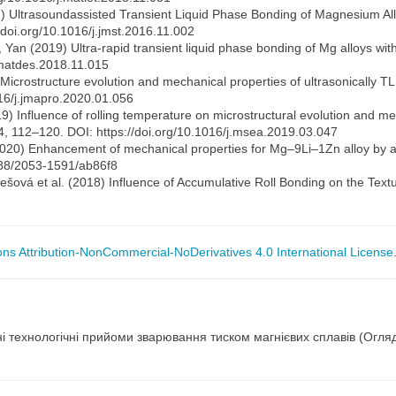
) Ultrasoundassisted Transient Liquid Phase Bonding of Magnesium Alloy
/doi.org/10.1016/j.jmst.2016.11.002
Yan (2019) Ultra-rapid transient liquid phase bonding of Mg alloys withi
.matdes.2018.11.015
Microstructure evolution and mechanical properties of ultrasonically T
016/j.jmapro.2020.01.056
9) Influence of rolling temperature on microstructural evolution and m
54, 112–120. DOI: https://doi.org/10.1016/j.msea.2019.03.047
020) Enhancement of mechanical properties for Mg–9Li–1Zn alloy by ac
1088/2053-1591/ab86f8
šová et al. (2018) Influence of Accumulative Roll Bonding on the Tex
s Attribution-NonCommercial-NoDerivatives 4.0 International License
і технологічні прийоми зварювання тиском магнієвих сплавів (Огля