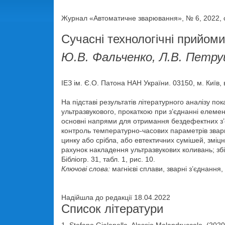
Журнал «Автоматичне зварювання», № 6, 2022, с
Сучасні технологічні прийом
Ю.В. Фальченко, Л.В. Петр
ІЕЗ ім. Є.О. Патона НАН України. 03150, м. Київ, 
На підставі результатів літературного аналізу п
ультразвукового, прокаткою при з’єднанні елемен
основні напрями для отримання бездефектних з’
контроль температурно-часових параметрів зварюв
цинку або срібла, або евтектичних сумішей, зміц
рахунок накладення ультразвукових коливань; збі
Бібліогр. 31, табл. 1, рис. 10.
Ключові слова:
магнієві сплави, зварні з’єднання
Надійшла до редакції 18.04.2022
Список літератури