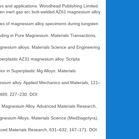
es and applications. Woodhead Publishing Limited.
gsten inert gas arc butt-welded AZ61 magnesium alloy
erties of magnesium alloy specimens during tungsten
nding in Pure Magnesium. Materials Transactions,
agnesium alloys. Materials Science and Engineering
perplastic AZ31 magnesium alloy. Scripta
r in Superplastic Mg Alloys. Materials
esium alloy. Applied Mechanics and Materials, 121–
–489, 227–230. DOI:
61 Magnesium Alloy. Advanced Materials Research,
gnesium Alloys. Materials Science (Medžiagotyra),
vanced Materials Research, 631–632, 167–171. DOI: