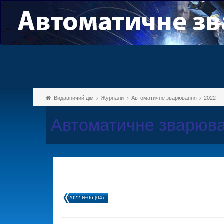
Видавничий дім
Журнали
Автоматичне зварювання
2022
Автоматичне зварюва
2022 №06 (04)