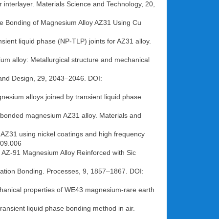
 interlayer. Materials Science and Technology, 20,
se Bonding of Magnesium Alloy AZ31 Using Cu
sient liquid phase (NP-TLP) joints for AZ31 alloy.
m alloy: Metallurgical structure and mechanical
ls and Design, 29, 2043–2046. DOI:
esium alloys joined by transient liquid phase
ase bonded magnesium AZ31 alloy. Materials and
 AZ31 using nickel coatings and high frequency
.09.006
d AZ-91 Magnesium Alloy Reinforced with Sic
ormation Bonding. Processes, 9, 1857–1867. DOI:
hanical properties of WE43 magnesium-rare earth
ransient liquid phase bonding method in air.