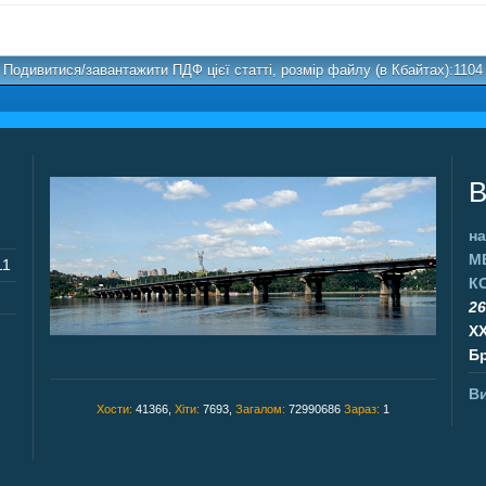
Подивитися/завантажити ПДФ цієї статті, розмір файлу (в Кбайтах):1104
В
на
М
11
К
26
X
Бр
Ви
Хости:
41366,
Хіти:
7693,
Загалом:
72990686
Зараз:
1