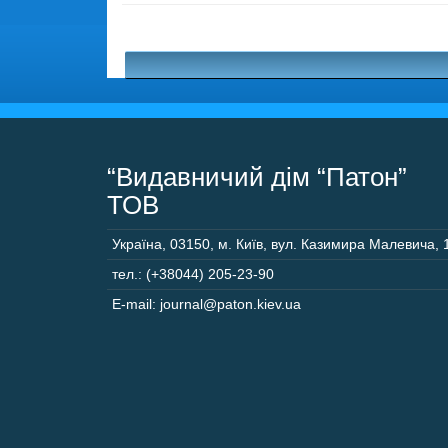
“Видавничий дім “Патон”
ТОВ
Україна
,
03150
,
м. Київ,
вул. Казимира Малевича, 
тел.: (+38044) 205-23-90
E-mail: journal@paton.kiev.ua