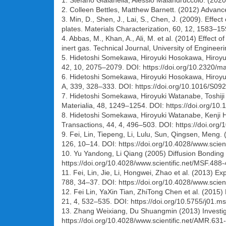
1. Stefano Gialanella, Alessio Malandruccolo. (202
2. Colleen Bettles, Matthew Barnett. (2012) Advan
3. Min, D., Shen, J., Lai, S., Chen, J. (2009). Eff
plates. Materials Characterization, 60, 12, 1583–
4. Abbas, M., Khan, A., Ali, M. et al. (2014) Effec
inert gas. Technical Journal, University of Engineer
5. Hidetoshi Somekawa, Hiroyuki Hosokawa, Hiroyuk
42, 10, 2075–2079. DOI: https://doi.org/10.2320/m
6. Hidetoshi Somekawa, Hiroyuki Hosokawa, Hiroyuk
A, 339, 328–333. DOI: https://doi.org/10.1016/S0
7. Hidetoshi Somekawa, Hiroyuki Watanabe, Toshiji 
Materialia, 48, 1249–1254. DOI: https://doi.org/1
8. Hidetoshi Somekawa, Hiroyuki Watanabe, Kenji H
Transactions, 44, 4, 496–503. DOI: https://doi.org
9. Fei, Lin, Tiepeng, Li, Lulu, Sun, Qingsen, Meng
126, 10–14. DOI: https://doi.org/10.4028/www.scie
10. Yu Yandong, Li Qiang (2005) Diffusion Bonding
https://doi.org/10.4028/www.scientific.net/MSF.488
11. Fei, Lin, Jie, Li, Hongwei, Zhao et al. (2013
788, 34–37. DOI: https://doi.org/10.4028/www.scien
12. Fei Lin, YaXin Tian, ZhiTong Chen et al. (201
21, 4, 532–535. DOI: https://doi.org/10.5755/j01.m
13. Zhang Weixiang, Du Shuangmin (2013) Investiga
https://doi.org/10.4028/www.scientific.net/AMR.631