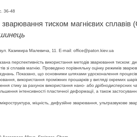
. 36-48
и зварювання тиском магнієвих сплавів 
ушинець
вул. Казимира Малевича, 11. E-mail: office@paton.kiev.ua
оказана перспективність використання методів зварювання тиском: ди
тів зі сплавів магнію. Проведено порівняльну оцінку режимів зварю
єднань. Показано, що основними шляхами удосконалення процесів 
ання, використання проміжних прошарків у вигляді окремих шарів з
нення стику за рахунок використання нано- або дрібнодисперсних ча
льшення інтенсивності пластичної деформації, а також застосування
, мікроструктура, міцність, дифузійне зварювання, ультразвукове з