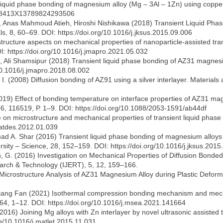
 liquid phase bonding of magnesium alloy (Mg – 3Al – 1Zn) using copper
4328413X13789824293506
 Anas Mahmoud Atieh, Hiroshi Nishikawa (2018) Transient Liquid Pha
s, 8, 60–69. DOI: https://doi.org/10.1016/j.jksus.2015.09.006
ostructure aspects on mechanical properties of nanoparticle-assisted tran
: https://doi.org/10.1016/j.jmapro.2021.05.032
 Ali Shamsipur (2018) Transient liquid phase bonding of AZ31 magnesiu
/10.1016/j.jmapro.2018.08.002
, I. (2008) Diffusion bonding of AZ91 using a silver interlayer. Materia
9) Effect of bonding temperature on interface properties of AZ31 magn
, 6, 116519, Р. 1–9. DOI: https://doi.org/10.1088/2053-1591/ab44df
time on microstructure and mechanical properties of transient liquid ph
matdes.2012.01.039
mad A. Shar (2016) Transient liquid phase bonding of magnesium alloys
ersity – Science, 28, 152–159. DOI: https://doi.org/10.1016/j.jksus.2015
, G. (2016) Investigation on Mechanical Properties of Diffusion Bonde
search & Technology (IJERT), 5, 12, 159–166.
cial Microstructure Analysis of AZ31 Magnesium Alloy during Plastic Def
qiang Fan (2021) Isothermal compression bonding mechanism and mec
664, 1–12. DOI: https://doi.org/10.1016/j.msea.2021.141664
016) Joining Mg alloys with Zn interlayer by novel ultrasonic assisted t
rg/10.1016/j.matlet.2015.11.031