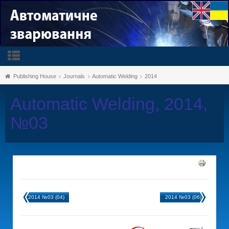
Publishing House
Journals
Automatic Welding
2014
Automatic Welding, 2014,
№03
2014 №03 (04)
2014 №03 (06)