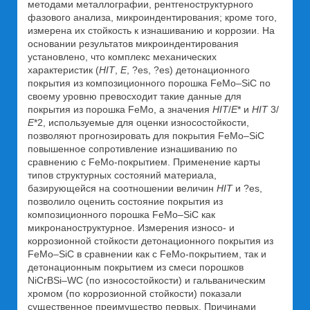
методами металлографии, рентгеноструктурного
фазового анализа, микроиндентирования; кроме того,
измерена их стойкость к изнашиванию и коррозии. На
основании результатов микроиндентирования
установлено, что комплекс механических
характеристик (
H
ІТ
,
Е
, ?es, ?es) детонационного
покрытия из композиционного порошка FeMo–SiC по
своему уровню превосходит такие данные для
покрытия из порошка FeMo, а значения
H
ІТ
/
Е
* и
H
ІТ
3/
Е
*2, используемые для оценки износостойкости,
позволяют прогнозировать для покрытия FeMo–SiC
повышенное сопротивление изнашиванию по
сравнению с FeMo-покрытием. Применение карты
типов структурных состояний материала,
базирующейся на соотношении величин
H
ІТ
и ?es,
позволило оценить состояние покрытия из
композиционного порошка FeMo–SiC как
микронаноструктурное. Измерения износо- и
коррозионной стойкости детонационного покрытия из
FeMo–SiC в сравнении как с FeMo-покрытием, так и
детонационным покрытием из смеси порошков
NiCrBSi–WC (по износостойкости) и гальваническим
хромом (по коррозионной стойкости) показали
существенное преимущество первых. Причинами