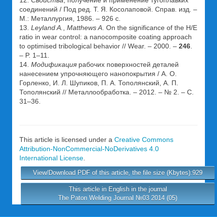
соединений / Под ред. Т. Я. Косолаповой. Справ. изд. –
М.: Металлургия, 1986. – 926 с.
13.
Leyland A.
,
Matthews A
. On the significance of the H/E
ratio in wear control: a nanocomposite coating approach
to optimised tribological behavior // Wear. – 2000. –
246
.
– P. 1–11.
14.
Модификация
рабочих поверхностей деталей
нанесением упрочняющего нанопокрытия / А. О.
Горленко, И. Л. Шупиков, П. А. Тополянский, А. П.
Тополянский // Металлообработка. – 2012. – № 2. – С.
31–36.
This article is licensed under a
Creative Commons
Attribution-NonCommercial-NoDerivatives 4.0
International License
.
View/Download PDF of this article, the file size (Kbytes):929
This article in English in the journal
The Paton Welding Journal №03 2014 (05)