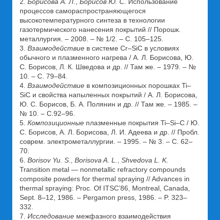
2.
Борисова А. Л.
,
Борисов Ю. С.
Использование
процессов самораспространяющегося
высокотемпературного синтеза в технологии
газотермического нанесения покрытий // Порошк.
металлургия. – 2008. – № 1/2. – С. 105–125.
3.
Взаимодействие
в системе Cr–SiC в условиях
обычного и плазменного нагрева / А. Л. Борисова, Ю.
С. Борисов, Л. К. Шведова и др. // Там же. – 1979. – №
10. – С. 79–84.
4.
Взаимодействие
в композиционных порошках Ti–
SiC и свойства напыленных покрытий / А. Л. Борисова,
Ю. С. Борисов, Б. А. Полянин и др. // Там же. – 1985. –
№ 10. – С.92–96.
5.
Композиционные
плазменные покрытия Ti–Si–C / Ю.
С. Борисов, А. Л. Борисова, Л. И. Адеева и др. // Пробл.
соврем. электрометаллургии. – 1995. – № 3. – С. 62–
70.
6.
Borisov Yu. S
.,
Borisova A. L.
,
Shvedova L. K.
Transition metal — nonmetallic refractory compounds
composite powders for thermal spraying // Advances in
thermal spraying: Proc. Of ITSC’86, Montreal, Canada,
Sept. 8–12, 1986. – Pergamon press, 1986. – P. 323–
332.
7.
Исследование
межфазного взаимодействия