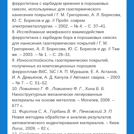
ферротитана с карбидом кремния в порошковых
смесях, используемых для газотермического
нанесения покрытий / Г. М. Григоренко, А. Л. Борисова,
Ю. С. Борисов и др. // Пробл. соврем.
электрометаллургии. – 2002. – № 4. – С. 37–41.
8.
Исследование
межфазного взаимодействия
ферротитана с карбидом бора в порошковых смесях
для нанесения газотермических покрытий / Г. М.
Григоренко, А. Л. Борисова, Ю. С. Борисов и др. // Там
же. – 2003. – № 1. – С. 28–31.
9.
Износостойкость
газотермических покрытий,
полученных из композиционных порошков
ферросплав–B4C, SiC / А. П. Мурашов, Е. А. Астахов,
И. А. Демьянов, А. Д. Капула // Автомат. сварка. – 2003.
– № 7. – С. 51–52.
10.
Ловшенко Г. Ф.
,
Ловшенко Ф. Г.
,
Хина Б. Б.
Наноструктурные механически легированные
материалы на основе металлов. – Могилев, 2008. –
677 с.
11.
Фирстов С. А.
,
Горбань В. Ф.
,
Печковский Э. П.
Новая методика обработки и анализа результатов
автоматического индентирования материалов. – Киев:
Логос, 2009. – 82 с.
12.
Свойства
, получение и применение тугоплавких