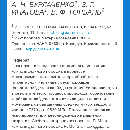
1
А. Н. БУРЛАЧЕНКО
, З. Г.
1
2
ИПАТОВА
, В. Ф. ГОРБАНЬ
1
ИЭС им. Е. О. Патона НАНУ. 03680, г. Киев-150, ул.
Боженко, 11. E-mail:
office@paton.kiev.ua
2
Ин-т проблем материаловедения им. И. Н.
Францевича НАНУ. 03680, г. Киев, ул. Крижановского, 3.
E-mail:
epp@ipms.kiev.ua
Реферат
Проведено исследование формирования частиц
композиционного порошка в процессе
механохимического синтеза при обработке в
планетарной мельнице смеси порошков
ферромолибдена и карбида кремния. Установлено, что
в результате этого процесса происходит образование
карбида молибдена, а также силицидов железа и
молибдена с повышением средней микротвердости
частиц с 7270 до 10520 МПа. Полученные порошки
использованы для детонационного напыления
покрытий. Свойства покрытий из порошка FeMo и
композиционного порошка FeMo–SiC исследованы