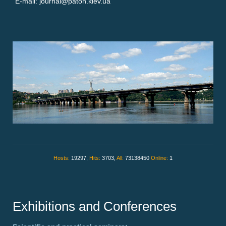
E-mail: journal@paton.kiev.ua
Hosts:
19297,
Hits:
3703,
All:
73138450
Online:
1
Exhibitions and Conferences