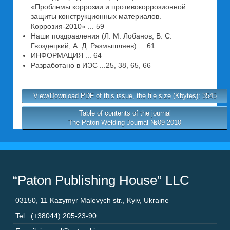
«Проблемы коррозии и противокоррозионной
защиты конструкционных материалов.
Коррозия-2010» ... 59
Наши поздравления (Л. М. Лобанов, В. С.
Гвоздецкий, А. Д. Размышляев) ... 61
ИНФОРМАЦИЯ ... 64
Разработано в ИЭС ...25, 38, 65, 66
View/Download PDF of this issue, the file size (Kbytes): 3545
Table of contents of the journal
The Paton Welding Journal №09 2010
“Paton Publishing House” LLC
03150
,
11 Kazymyr Malevych str.
,
Kyiv
,
Ukraine
Tel.: (+38044) 205-23-90