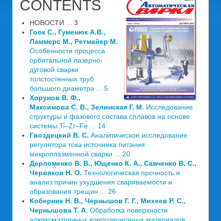
CONTENTS
НОВОСТИ ... 3
Гоок С., Гуменюк А.В.,
Ламмерс М., Ретмайер М.
Особенности процесса
орбитальной лазерно-
дуговой сварки
толстостенных труб
большого диаметра ... 5
Хорунов В. Ф.,
Максимова С. В., Зелинская Г. М.
Исследование
структуры и фазового состава сплавов на основе
системы Ti–Zr–Fe ... 14
Гвоздецкий В. С.
Аналитическое исследование
регулятора тока источника питания
микроплазменной сварки ... 20
Дерломенко В. В., Ющенко К. А., Савченко В. С.,
Червяков Н. О.
Технологическая прочность и
анализ причин ухудшения свариваемости и
образования трещин ... 26
Коберник Н. В., Чернышов Г. Г., Михеев Р. С.,
Чернышова Т. А.
Обработка поверхности
алюмоматричных композиционных материалов