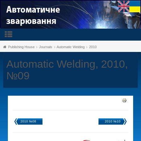
Publishing House
Journals
Automatic Welding
2010
Automatic Welding, 2010,
№09
2010 №08
2010 №10