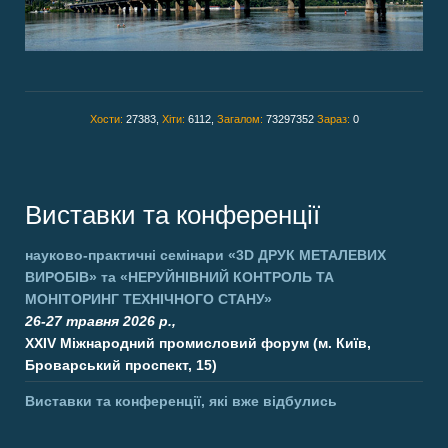
Хости:
27383,
Хіти:
6112,
Загалом:
73297352
Зараз:
0
Виставки та конференції
науково-практичні семінари
«3D ДРУК МЕТАЛЕВИХ
ВИРОБІВ»
та
«НЕРУЙНІВНИЙ КОНТРОЛЬ ТА
МОНІТОРИНГ ТЕХНІЧНОГО СТАНУ»
26-27 травня 2026 р.,
XXIV Міжнародний промисловий форум (м. Київ,
Броварський проспект, 15)
Виставки та конференції, які вже відбулись