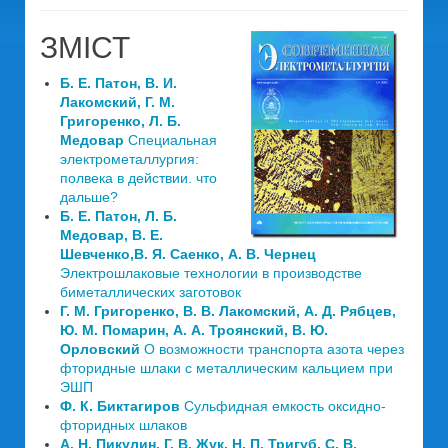
ЗМІСТ
Б. Е. Патон, В. И.
Лакомский, Г. М.
Григоренко, Л. Б.
Медовар
Специальная
электрометаллургия:
полвека в действии. что
дальше?
Б. Е. Патон, Л. Б.
Медовар, В. Е.
Шевченко,В. Я. Саенко, А. В. Чернец
Электрошлаковые технологии в производстве
биметаллических заготовок
Г. М. Григоренко, В. В. Лакомский, А. Д. Рябцев,
Ю. М. Помарин, А. А. Троянский, В. Ю.
Орловский
О возможности транспорта азота через
фторидные шлаки с металлическим кальцием при
ЭШП
Ф. К. Биктагиров
Сульфидная емкость оксидно-
фторидных шлаков
А. Н. Пикулин, Г. В. Жук, Н. П. Тригуб, С. В.