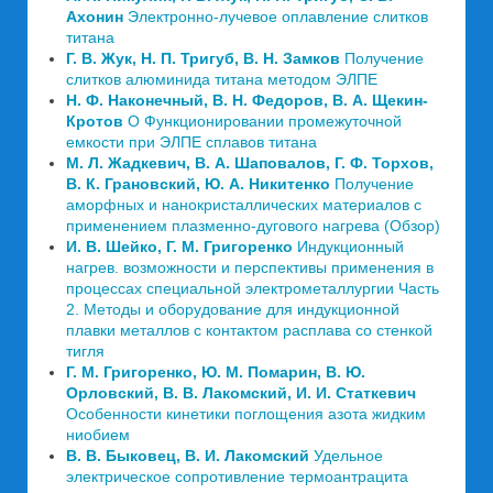
Ахонин
Электронно-лучевое оплавление слитков
титана
Г. В. Жук, Н. П. Тригуб, В. Н. Замков
Получение
слитков алюминида титана методом ЭЛПЕ
Н. Ф. Наконечный, В. Н. Федоров, В. А. Щекин-
Кротов
О Функционировании промежуточной
емкости при ЭЛПЕ сплавов титана
М. Л. Жадкевич, В. А. Шаповалов, Г. Ф. Торхов,
В. К. Грановский, Ю. А. Никитенко
Получение
аморфных и нанокристаллических материалов с
применением плазменно-дугового нагрева (Обзор)
И. В. Шейко, Г. М. Григоренко
Индукционный
нагрев. возможности и перспективы применения в
процессах специальной электрометаллургии Часть
2. Методы и оборудование для индукционной
плавки металлов с контактом расплава со стенкой
тигля
Г. М. Григоренко, Ю. М. Помарин, В. Ю.
Орловский, В. В. Лакомский, И. И. Статкевич
Особенности кинетики поглощения азота жидким
ниобием
В. В. Быковец, В. И. Лакомский
Удельное
электрическое сопротивление термоантрацита