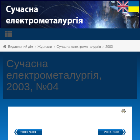
Видавничий дім
Журнали
Сучасна електрометалургія
2003
Сучасна
електрометалургія,
2003, №04
2003 №03
2004 №01