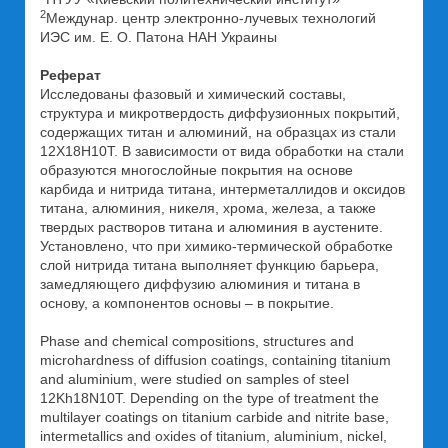
2
Междунар. центр электронно-лучевых технологий
ИЭС им. Е. О. Патона НАН Украины
Реферат
Исследованы фазовый и химический составы,
структура и микротвердость диффузионных покрытий,
содержащих титан и алюминий, на образцах из стали
12Х18Н10Т. В зависимости от вида обработки на стали
образуются многослойные покрытия на основе
карбида и нитрида титана, интерметаллидов и оксидов
титана, алюминия, никеля, хрома, железа, а также
твердых растворов титана и алюминия в аустените.
Установлено, что при химико-термической обработке
слой нитрида титана выполняет функцию барьера,
замедляющего диффузию алюминия и титана в
основу, а компонентов основы – в покрытие.
Phase and chemical compositions, structures and
microhardness of diffusion coatings, containing titanium
and aluminium, were studied on samples of steel
12Kh18N10T. Depending on the type of treatment the
multilayer coatings on titanium carbide and nitrite base,
intermetallics and oxides of titanium, aluminium, nickel,