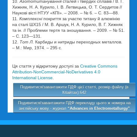
10.
Азототитанування
сталей і твердих сплавів / В. Г.
Хижняк, Н. А. Курило, І. В. Летвицька, О. Т. Сердитов //
Наукові вісті НТУУ «КПІ». – 2008. – № 6. – С. 83—88.
11.
Комплексні
покриття за участю титану й алюмінію
на сталі ШХ15 / М. В. Аршук, Н. А. Курило, В. Г. Хижняк
та ін. // Проблеми тертя та зношування. – 2009. – № 51.
– С. 123—131.
12.
Тот Л.
Карбиды и нитриды переходных металлов.
– М.: Мир, 1974. – 295 с.
Ця стаття у відкритому доступі за
Creative Commons
Attribution-NonCommercial-NoDerivatives 4.0
International License
.
Подивитися/завантажити ПДФ цієї статті, розмір файлу (в
Кбайтах):642
Подивитися/завантажити ПДФ перекладу цього ж номера на
англійську мову - журнал
“Advances in Electrometallurgy”