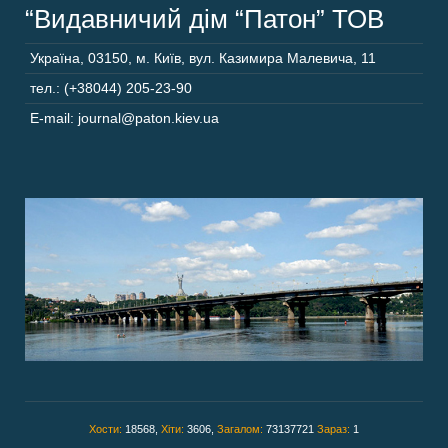
“Видавничий дім “Патон” ТОВ
Україна
,
03150
,
м. Київ,
вул. Казимира Малевича, 11
тел.: (+38044) 205-23-90
E-mail: journal@paton.kiev.ua
Хости:
18568,
Хіти:
3606,
Загалом:
73137721
Зараз:
1