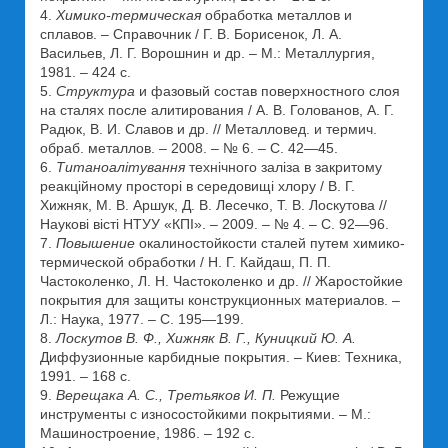
4.
Химико-термическая
обработка металлов и
сплавов. – Справочник / Г. В. Борисенок, Л. А.
Васильев, Л. Г. Ворошнин и др. – М.: Металлургия,
1981. – 424 с.
5.
Структура
и фазовый состав поверхностного слоя
на сталях после алитирования / А. В. Голованов, А. Г.
Радюк, В. И. Славов и др. // Металловед. и термич.
обраб. металлов. – 2008. – № 6. – С. 42—45.
6.
Титаноалітування
технічного заліза в закритому
реакційному просторі в середовищі хлору / В. Г.
Хижняк, М. В. Аршук, Д. В. Лесечко, Т. В. Лоскутова //
Наукові вісті НТУУ «КПІ». – 2009. – № 4. – С. 92—96.
7.
Повышение
окалиностойкости сталей путем химико-
термической обработки / Н. Г. Кайдаш, П. П.
Частоколенко, Л. Н. Частоколенко и др. // Жаростойкие
покрытия для защиты конструкционных материалов. –
Л.: Наука, 1977. – С. 195—199.
8.
Лоскутов В. Ф., Хижняк В. Г., Куницкий Ю. А.
Диффузионные карбидные покрытия. – Киев: Техника,
1991. – 168 с.
9.
Верещака А. С., Третьяков И. П.
Режущие
инструменты с износостойкими покрытиями. – М.:
Машиностроение, 1986. – 192 с.