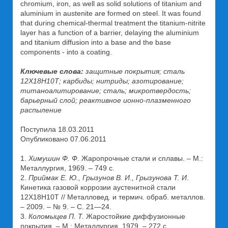
chromium, iron, as well as solid solutions of titanium and
aluminium in austenite are formed on steel. It was found
that during chemical-thermal treatment the titanium-nitrite
layer has a function of a barrier, delaying the aluminium
and titanium diffusion into a base and the base
components - into a coating.
Ключевые слова:
защитные покрытия; сталь
12Х18Н10Т; карбиды; нитриды; азотирование;
титаноалитирование; сталь; микротвердость;
барьерный слой; реактивное ионно-плазменного
распыление
Поступила 18.03.2011
Опубликовано 07.06.2011
1.
Химушин Ф. Ф
. Жаропрочные стали и сплавы. – М.:
Металлургия, 1969. – 749 с.
2.
Приймак Е. Ю., Грызунов В. И., Грызунова Т. И
.
Кинетика газовой коррозии аустенитной стали
12Х18Н10Т // Металловед. и термич. обраб. металлов.
– 2009. – № 9. – С. 21—24.
3.
Коломыцев П. Т.
Жаростойкие диффузионные
покрытия. – М.: Металлургия, 1979. – 272 с.