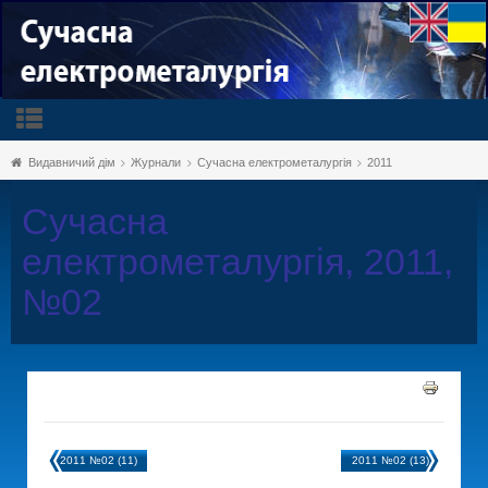
Видавничий дім
Журнали
Сучасна електрометалургія
2011
Сучасна
електрометалургія, 2011,
№02
2011 №02 (11)
2011 №02 (13)