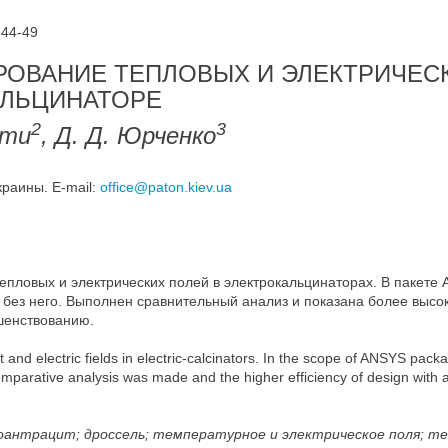
 44-49
ОВАНИЕ ТЕПЛОВЫХ И ЭЛЕКТРИЧЕС
АЛЬЦИНАТОРЕ
2
3
ьти
, Д. Д. Юрченко
краины. E-mail:
office@paton.kiev.ua
ловых и электрических полей в электрокальцинаторах. В пакете
 без него. Выполнен сравнительный анализ и показана более высо
шенствованию.
and electric fields in electric-calcinators. In the scope of ANSYS pack
omparative analysis was made and the higher efficiency of design wi
антрацит; дроссель; температурное и электрическое поля; т