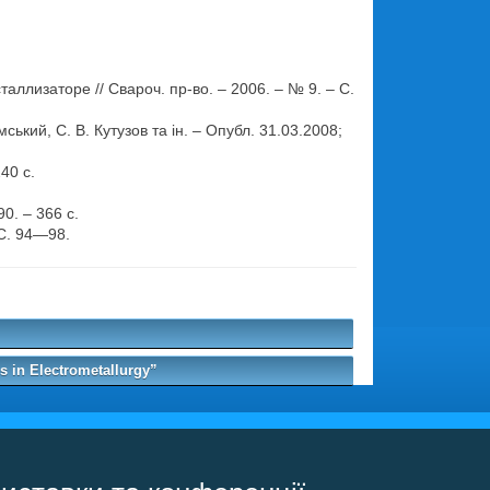
изаторе // Свароч. пр-во. – 2006. – № 9. – С.
ький, С. В. Кутузов та ін. – Опубл. 31.03.2008;
40 с.
0. – 366 с.
 С. 94—98.
.
 in Electrometallurgy”