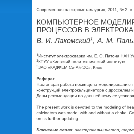
Современная электрометаллургия, 2011, № 2, c.
КОМПЬЮТЕРНОЕ МОДЕЛИР
ПРОЦЕССОВ В ЭЛЕКТРОК
1
В. И. Лакомский
, А. М. Пал
1
Институт электросварки им. Е. О. Патона НАН У
2
КТУУ «Киевский политехнический институт»
3
ЗАО «КАДФЕМ Си-Ай-ЭС», Киев
Реферат
Настоящая работа посвящена моделированию теп
конструкций электрокальцинатора с дросселем и
Даны рекомендации по дальнейшему ее усовер
The present work is devoted to the modeling of heat 
calcinators was made: with and without a choke. C
on its further updating.
Ключевые слова:
электрокальцинатор; термо