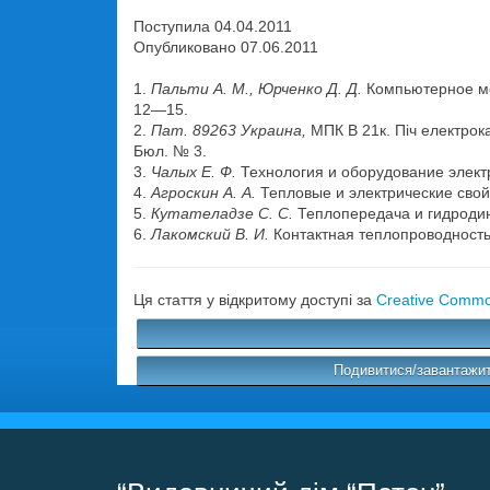
Поступила 04.04.2011
Опубликовано 07.06.2011
1.
Пальти А. М., Юрченко Д. Д.
Компьютерное мод
12—15.
2.
Пат. 89263 Украина,
МПК В 21к. Піч електрокал
Бюл. № 3.
3.
Чалых Е. Ф.
Технология и оборудование электр
4.
Агроскин А. А.
Тепловые и электрические свойс
5.
Кутателадзе С. С.
Теплопередача и гидродина
6.
Лакомский В. И.
Контактная теплопроводность 
Ця стаття у відкритому доступі за
Creative Common
Подивитися/завантажит