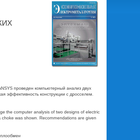
КИХ
 ANSYS проведен компьютерный анализ двух
кая эффективность конструкции с дросселем.
age the computer analysis of two designs of electric
th a choke was shown. Recommendations are given
еплообмен