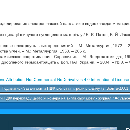
елирование электрошлаковой наплавки в водоохлаждаемом кристалл
ьцинації шипучого вуглецевого матеріалу / Б. Є. Патон, В. Й. Лакомс
одных электроугольных предприятий. – М.: Металлургия, 1972. – 2
тва углей. – М.: Металлургия, 1959. – 266 с.
мическое сопротивление: Справочник. – М.: Энергоатомиздат, 199
дробленого термоантрацита // Доп. НАН України. – 2004. – № 9. –
s Attribution-NonCommercial-NoDerivatives 4.0 International License
Подивитися/завантажити ПДФ цієї статті, розмір файлу (в Кбайтах):661
и ПДФ перекладу цього ж номера на англійську мову - журнал
“Advances