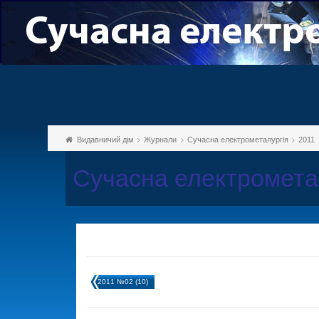
Видавничий дім
Журнали
Сучасна електрометалургія
2011
Сучасна електрометал
2011 №02 (10)