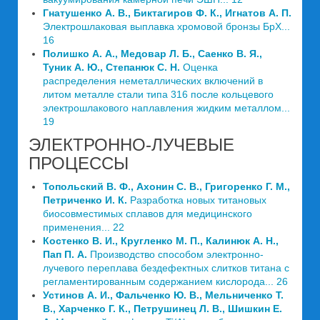
Гнатушенко А. В., Биктагиров Ф. К., Игнатов А. П.
Электрошлаковая выплавка хромовой бронзы БрХ...
16
Полишко А. А., Медовар Л. Б., Саенко В. Я.,
Туник А. Ю., Степанюк С. Н.
Оценка
распределения неметаллических включений в
литом металле стали типа 316 после кольцевого
электрошлакового наплавления жидким металлом...
19
ЭЛЕКТРОННО-ЛУЧЕВЫЕ
ПРОЦЕССЫ
Топольский В. Ф., Ахонин С. В., Григоренко Г. М.,
Петриченко И. К.
Разработка новых титановых
биосовместимых сплавов для медицинского
применения... 22
Костенко В. И., Кругленко М. П., Калинюк А. Н.,
Пап П. А.
Производство способом электронно-
лучевого переплава бездефектных слитков титана с
регламентированным содержанием кислорода... 26
Устинов А. И., Фальченко Ю. В., Мельниченко Т.
В., Харченко Г. К., Петрушинец Л. В., Шишкин Е.