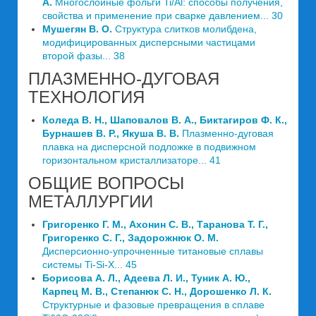
А.
Многослойные фольги Ti/Al: способы получения,
свойства и применение при сварке давлением... 30
Мушегян В. О.
Структура слитков молибдена,
модифицированных дисперсными частицами
второй фазы... 38
ПЛАЗМЕННО-ДУГОВАЯ
ТЕХНОЛОГИЯ
Коледа В. Н., Шаповалов В. А., Биктагиров Ф. К.,
Бурнашев В. Р., Якуша В. В.
Плазменно-дуговая
плавка на дисперсной подложке в подвижном
горизонтальном кристаллизаторе... 41
ОБЩИЕ ВОПРОСЫ
МЕТАЛЛУРГИИ
Григоренко Г. М., Ахонин С. В., Таранова Т. Г.,
Григоренко С. Г., Задорожнюк О. М.
Дисперсионно-упрочненные титановые сплавы
системы Ti-Si-X... 45
Борисова А. Л., Адеева Л. И., Туник А. Ю.,
Карпец М. В., Степанюк С. Н., Дорошенко Л. К.
Структурные и фазовые превращения в сплаве