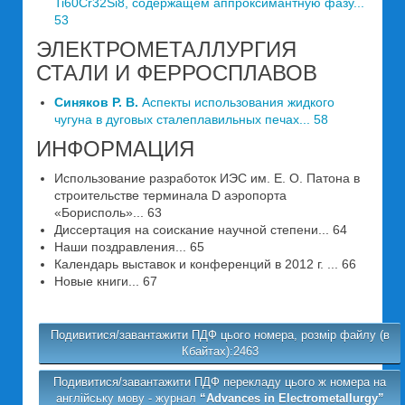
Ti60Cr32Si8, содержащем аппроксимантную фазу...
53
ЭЛЕКТРОМЕТАЛЛУРГИЯ
СТАЛИ И ФЕРРОСПЛАВОВ
Синяков Р. В.
Аспекты использования жидкого
чугуна в дуговых сталеплавильных печах... 58
ИНФОРМАЦИЯ
Использование разработок ИЭС им. Е. О. Патона в
строительстве терминала D аэропорта
«Борисполь»... 63
Диссертация на соискание научной степени... 64
Наши поздравления... 65
Календарь выставок и конференций в 2012 г. ... 66
Новые книги... 67
Подивитися/завантажити ПДФ цього номера, розмір файлу (в
Кбайтах):2463
Подивитися/завантажити ПДФ перекладу цього ж номера на
англійську мову - журнал
“Advances in Electrometallurgy”