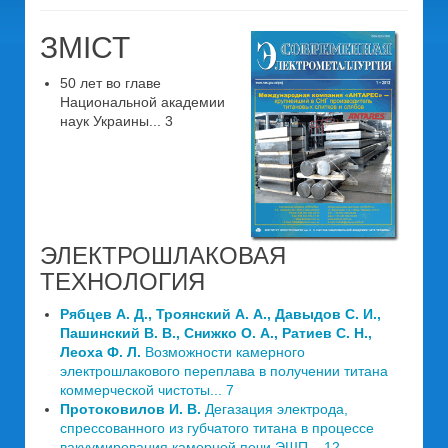
ЗМІСТ
50 лет во главе
Национальной академии
наук Украины... 3
ЭЛЕКТРОШЛАКОВАЯ
ТЕХНОЛОГИЯ
Рябцев А. Д., Троянский А. А., Давыдов С. И.,
Пашинский В. В., Снижко О. А., Ратиев С. Н.,
Леоха Ф. Л.
Возможности камерного
электрошлакового переплава в получении титана
коммерческой чистоты... 7
Протоковилов И. В.
Дегазация электрода,
спрессованного из губчатого титана в процессе
вакуумирования камерной печи ЭШП... 12