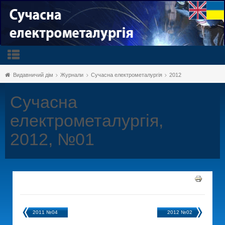
Видавничий дім
Журнали
Сучасна електрометалургія
2012
Сучасна
електрометалургія,
2012, №01
2011 №04
2012 №02