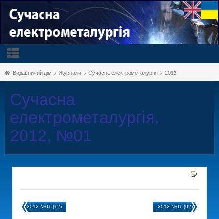
Видавничий дім
Журнали
Сучасна електрометалургія
2012
Сучасна
електрометалургія,
2012, №01
2012 №01 (12)
2012 №01 (02)