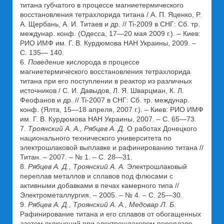
титана губчатого в процессе магниетермического
восстановления тетрахлорида титана / А. П. Яценко, Р.
А. Щербань, А. И. Титаев и др. // Ti-2009 в СНГ: Сб. тр.
междунар. конф. (Одесса, 17—20 мая 2009 г.). – Киев:
РИО ИМФ им. Г. В. Курдюмова НАН Украины, 2009. –
С. 135— 140.
6.
Поведение
кислорода в процессе
магниетермического восстановления тетрахлорида
титана при его поступлении в реактор из различных
источников / С. И. Давыдов, Л. Я. Шварцман, К. Л.
Феофанов и др. // Ti-2007 в СНГ: Сб. тр. междунар.
конф. (Ялта, 15—18 апреля, 2007 г.). – Киев: РИО ИМФ
им. Г. В. Курдюмова НАН Украины, 2007. – С. 65—73.
7.
Троянский А. А., Рябцев А. Д.
О работах Донецкого
национального технического университета по
электрошлаковой выплавке и рафинированию титана //
Титан. – 2007. – № 1. – С. 28—31.
8.
Рябцев А. Д., Троянский А. А.
Электрошлаковый
переплав металлов и сплавов под флюсами с
активными добавками в печах камерного типа //
Электрометаллургия. – 2005. – № 4. – С. 25—30.
9.
Рябцев А. Д., Троянский А. А., Медовар Л. Б.
Рафинирование титана и его сплавов от обогащенных
азотом включений при электрошлаковом переплаве. –