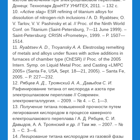
Донецк: Технопарк ДонНТУ УНИТЕХ, 2011. – 132 с.
10.
«Active slag»
ESR refining of titanium alloys for
dissolution of nitrogen-rich inclusions / A. D. Ryabtsev, O.
V. Tarlov, V. V. Pashinsky et al. // Proc. of the Ninth World
Conf. on Titanium (Saint-Petersburg, 7—11 June 1999). –
Saint-Petersburg: CRISN «Prometey», 1999. – P. 1507—
1514.
11.
Ryabtsev A. D., Troyansky A. A.
Elestroslag remelting
of metals and alloys under fluxes with active additions in
furnaces of chamber type (ChESR) // Proc. of the 2005
Intern. Symp. on Liquid Metal Proc. and Casting «LMPC
2005» (Santa Fe, USA, Sept. 18—21, 2005). – Santa Fe,
2005. – P. 227—232.
12.
Рябцев А. Д., Троянский А. А., Давыдов С. И.
Рафинирование титана от кислорода и азота при
электрошлаковом переплаве // Современ.
электрометаллургия. – 2009. – № 4. – С. 1—3.
13.
Получение
титана повышенной прочности путем
легирования кислородом в процессе камерного
електрошлакового переплава / А. Д. Рябцев, С. И.
Давыдов, А. А. Троянский и др. // Там же. – 2007. – №
3. – С. 3—6.
14.
Легирование
титана кислородом из газовой фазы