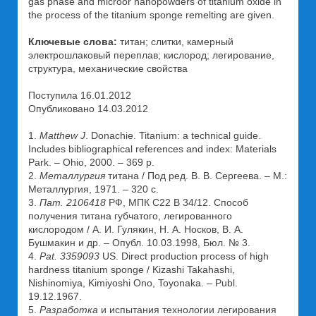
gas phase and microor nanopowders of titanium oxide in
the process of the titanium sponge remelting are given.
Ключевые слова:
титан; слитки, камерный
электрошлаковый переплав; кислород; легирование,
структура, механические свойства
Поступила 16.01.2012
Опубликовано 14.03.2012
1.
Matthew J
. Donachie. Titanium: a technical guide.
Includes bibliographical references and index: Materials
Park. – Ohio, 2000. – 369 p.
2.
Металлургия
титана / Под ред. В. В. Сергеева. – М.:
Металлургия, 1971. – 320 с.
3.
Пат. 2106418
РФ, МПК С22 В 34/12. Способ
получения титана губчатого, легированного
кислородом / А. И. Гулякин, Н. А. Носков, В. А.
Бушмакин и др. – Опубл. 10.03.1998, Бюл. № 3.
4.
Pat. 3359093
US. Direct production process of high
hardness titanium sponge / Kizashi Takahashi,
Nishinomiya, Kimiyoshi Ono, Toyonaka. – Publ.
19.12.1967.
5.
Разработка
и испытания технологии легирования