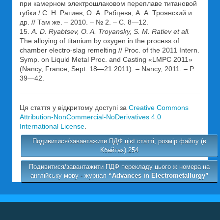
при камерном электрошлаковом переплаве титановой
губки / С. Н. Ратиев, О. А. Рябцева, А. А. Троянский и
др. // Там же. – 2010. – № 2. – С. 8—12.
15.
A. D. Ryabtsev, O. A. Troyansky, S. M. Ratiev et all.
The alloying of titanium by oxygen in the process of
chamber electro-slag remelting // Proc. of the 2011 Intern.
Symp. on Liquid Metal Proc. and Casting «LMPC 2011»
(Nancy, France, Sept. 18—21 2011). – Nancy, 2011. – P.
39—42.
Ця стаття у відкритому доступі за
Creative Commons
Attribution-NonCommercial-NoDerivatives 4.0
International License
.
Подивитися/завантажити ПДФ цієї статті, розмір файлу (в
Кбайтах):254
Подивитися/завантажити ПДФ перекладу цього ж номера на
англійську мову - журнал
“Advances in Electrometallurgy”