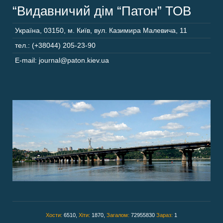
“Видавничий дім “Патон” ТОВ
Україна
,
03150
,
м. Київ,
вул. Казимира Малевича, 11
тел.: (+38044) 205-23-90
E-mail: journal@paton.kiev.ua
Хости:
6510,
Хіти:
1870,
Загалом:
72955830
Зараз:
1