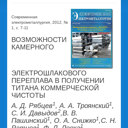
Современная
электрометаллургия, 2012, №
1, c. 7-11
ВОЗМОЖНОСТИ
КАМЕРНОГО
ЭЛЕКТРОШЛАКОВОГО
ПЕРЕПЛАВА В ПОЛУЧЕНИИ
ТИТАНА КОММЕРЧЕСКОЙ
ЧИСТОТЫ
1
1
А. Д. Рябцев
, А. А. Троянский
,
2
С. И. Давыдов
,В. В.
1
1
Пашинский
, О. А. Снижко
,С. Н.
1
1
Ратиев
, Ф. Л. Леоха