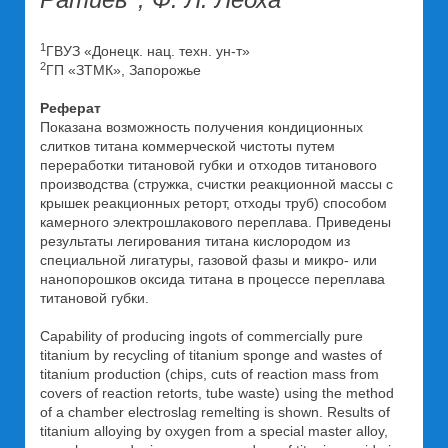
1
ГВУЗ «Донецк. нац. техн. ун-т»
2
ГП «ЗТМК», Запорожье
Реферат
Показана возможность получения кондиционных
слитков титана коммерческой чистоты путем
переработки титановой губки и отходов титанового
производства (стружка, счистки реакционной массы с
крышек реакционных реторт, отходы труб) способом
камерного электрошлакового переплава. Приведены
результаты легирования титана кислородом из
специальной лигатуры, газовой фазы и микро- или
нанопорошков оксида титана в процессе переплава
титановой губки.
Capability of producing ingots of commercially pure
titanium by recycling of titanium sponge and wastes of
titanium production (chips, cuts of reaction mass from
covers of reaction retorts, tube waste) using the method
of a chamber electroslag remelting is shown. Results of
titanium alloying by oxygen from a special master alloy,