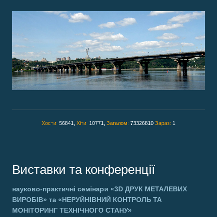
Хости:
56841,
Хіти:
10771,
Загалом:
73326810
Зараз:
1
Виставки та конференції
науково-практичні семінари
«3D ДРУК МЕТАЛЕВИХ
ВИРОБІВ»
та
«НЕРУЙНІВНИЙ КОНТРОЛЬ ТА
МОНІТОРИНГ ТЕХНІЧНОГО СТАНУ»