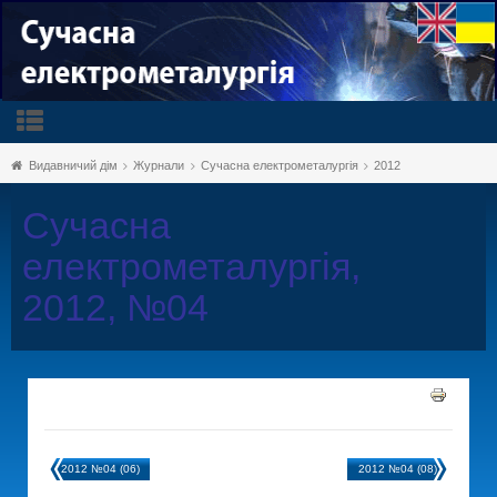
Видавничий дім
Журнали
Сучасна електрометалургія
2012
Сучасна
електрометалургія,
2012, №04
2012 №04 (06)
2012 №04 (08)