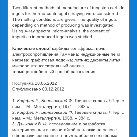
Two different methods of manufacture of tungsten carbide
ingots for thermo-centrifugal spraying were considered.
The melting conditions are given. The quality of ingots
depending on method of producing was investigated.
Using X-ray spectral micro-analysis, the content of
impurities in produced ingots was studied.
Ключевые слова:
карбиды вольфрама; печь
электросопротивления Таммана; индукционные печи
нагрева; графитовая лодочка; литник; дефекты литья;
микрорентгенспектральный анализ;
термоцентробежный способ распыления
Поступила 18.06.2012
Опубликовано 03.12.2012
1.
Киффер Р., Бенезовский Ф.
Твердые сплавы / Пер. с
нем. – М.: Металлургия, 1971. – 392 с.
2.
Киффер Р., Бенезовский Ф
. Твердые сплавы / Пер. с
нем. – М.: Металлургия, 1968. – 384 с.
3.
Дзыкович В. И.
Исследование и разработка
материалов для износостойкой наплавки на основе
сфероиздизированных гранул карбидов вольфрама: