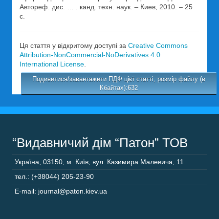
Автореф. дис. … . канд. техн. наук. – Киев, 2010. – 25
с.
Ця стаття у відкритому доступі за
Creative Commons
Attribution-NonCommercial-NoDerivatives 4.0
International License
.
Подивитися/завантажити ПДФ цієї статті, розмір файлу (в
Кбайтах):632
“Видавничий дім “Патон” ТОВ
Україна
,
03150
,
м. Київ,
вул. Казимира Малевича, 11
тел.: (+38044) 205-23-90
E-mail: journal@paton.kiev.ua