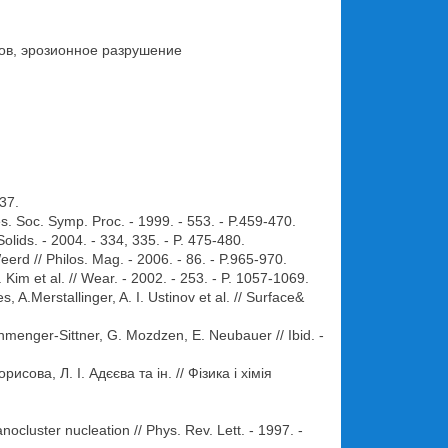
тов, эрозионное разрушение
-37.
Res. Soc. Symp. Proc. - 1999. - 553. - P.459-470.
Solids. - 2004. - 334, 335. - P. 475-480.
erd // Philos. Mag. - 2006. - 86. - P.965-970.
. Kim et al. // Wear. - 2002. - 253. - P. 1057-1069.
s, A.Merstallinger, A. I. Ustinov et al. // Surface&
nmenger-Sittner, G. Mozdzen, E. Neubauer // Ibid. -
сова, Л. І. Адєєва та ін. // Фізика і хімія
ocluster nucleation // Phys. Rev. Lett. - 1997. -