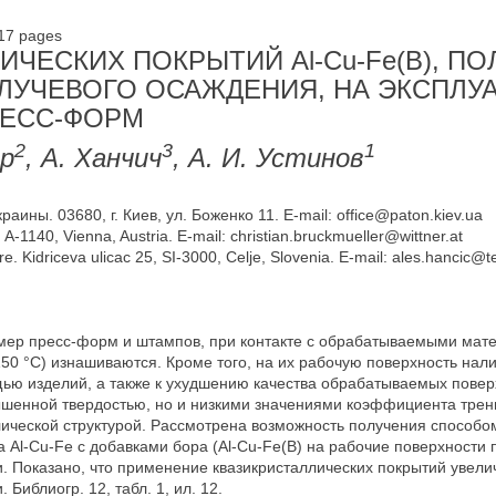
-17 pages
ЧЕСКИХ ПОКРЫТИЙ Al-Cu-Fe(B), П
ЛУЧЕВОГО ОСАЖДЕНИЯ, НА ЭКСПЛУ
РЕСС-ФОРМ
2
3
1
ер
, А. Ханчич
, А. И. Устинов
аины. 03680, г. Киев, ул. Боженко 11. E-mail: office@paton.kiev.ua
A-1140, Vienna, Austria. E-mail: christian.bruckmueller@wittner.at
Kidriceva ulicac 25, SI-3000, Celje, Slovenia. E-mail: ales.hancic@te
имер пресс-форм и штампов, при контакте с обрабатываемыми мат
150 °С) изнашиваются. Кроме того, на их рабочую поверхность нал
ью изделий, а также к ухудшению качества обрабатываемых повер
ышенной твердостью, но и низкими значениями коэффициента трен
лической структурой. Рассмотрена возможность получения способо
а Al-Cu-Fe с добавками бора (Al-Cu-Fe(B) на рабочие поверхности
и. Показано, что применение квазикристаллических покрытий увелич
Библиогр. 12, табл. 1, ил. 12.