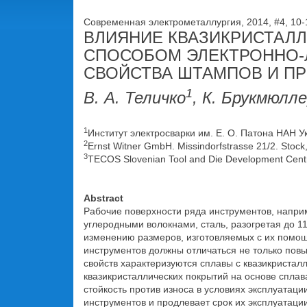
Современная электрометаллургия, 2014, #4, 10
ВЛИЯНИЕ КВАЗИКРИСТАЛЛИ
СПОСОБОМ ЭЛЕКТРОННО-
СВОЙСТВА ШТАМПОВ И П
1
В. А. Теличко
, К. Брукмюлл
1
Институт электросварки им. Е. О. Патона НАН Укр
2
Ernst Witner GmbH. Missindorfstrasse 21/2. Stock, 
3
TECOS Slovenian Tool and Die Development Centre. 
Abstract
Рабочие поверхности ряда инструментов, напр
углеродными волокнами, сталь, разогретая до 1
изменению размеров, изготовляемых с их помощ
инструментов должны отличаться не только пов
свойств характеризуются сплавы с квазикристал
квазикристаллических покрытий на основе сплав
стойкость против износа в условиях эксплуатаци
инструментов и продлевает срок их эксплуатации. 