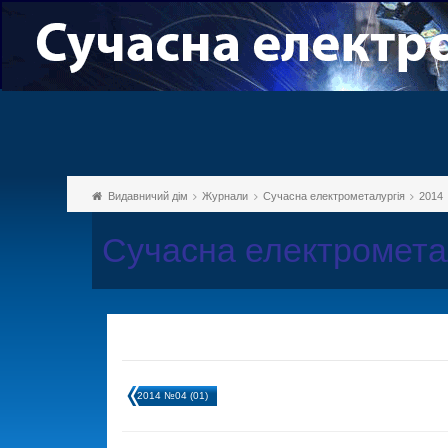
Видавничий дім
Журнали
Сучасна електрометалургія
2014
Сучасна електромета
2014 №04 (01)