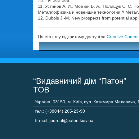
78. - P. 262-265.
11. Устинов А. И., Мовчан Б. А., Полищук С. С.
Металлофизика и новейшие технологии // Металло
12. Dubois J.-M. New prospects from potential applic
Ця стаття у відкритому доступі за
Creative Common
“Видавничий дім “Патон”
ТОВ
Україна
,
03150
,
м. Київ,
вул. Казимира Малевича, 
тел.: (+38044) 205-23-90
E-mail: journal@paton.kiev.ua