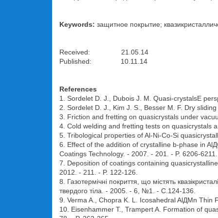
Keywords:
защитное покрытие; квазикристаллич
Received: 21.05.14
Published: 10.11.14
References
1. Sordelet D. J., Dubois J. M. Quasi-crystalsЕ persp
2. Sordelet D. J., Kim J. S., Besser M. F. Dry slidin
3. Friction and fretting on quasicrystals under vacuu
4. Cold welding and fretting tests on quasicrystals 
5. Tribological properties of Al-Ni-Co-Si quasicrystal
6. Effect of the addition of crystalline b-phase in Al
Coatings Technology. - 2007. - 201. - P. 6206-6211.
7. Deposition of coatings containing quasicrystalli
2012. - 211. - P. 122-126.
8. Газотермічні покриття, що містять квазікристаліч
твердого тіла. - 2005. - 6, №1. - С.124-136.
9. Verma A., Chopra K. L. Icosahedral AlДMn Thin Fil
10. Eisenhammer T., Trampert A. Formation of quasic