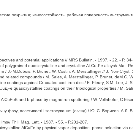
еские покрытия; износостойкость; рабочая поверхность инструмен
ectives and potential applications // MRS Bulletin. - 1997. - 22. - P. 34
g of polygrained quasicrystalline and crystalline Al-Cu-Fe alloys// Mat. 
m / J.-M.Dubois, P. Brunet, W. Costin, A. Merstallinger // J. Non-Cryst. 
and related compounds / M. Sales, A. Merstallinger, P. Brunet, deM.C. We
line coatings against Cr-coated cast iron disc / E. Fleury, S.M. Lee, J. S
ДCuДFe quasicrystalline coatings on their tribological properties / M. Sale
ne AlCuFeB and b-phase by magnetron sputtering / W. Vollnhofer, C.Eise
ну фазу, властивості і застосування (огляд) / Ю. С. Борисов, А.Л. Бори
ms// Phil. Mag. Lett. - 1987. - 55. - P.201-207.
rystalline AlCuFe by physical vapor deposition: phase selection via nan