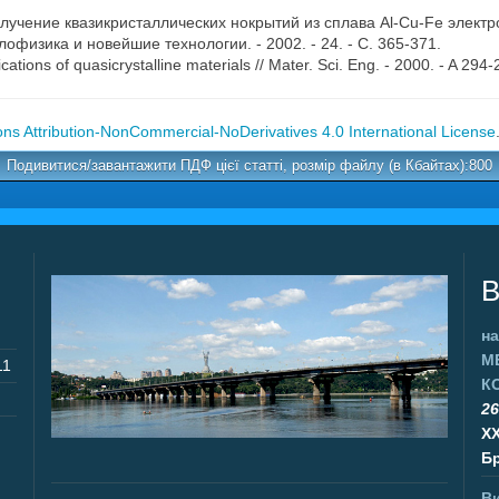
 Получение квазикристаллических нокрытий из сплава Al-Cu-Fe элек
физика и новейшие технологии. - 2002. - 24. - C. 365-371.
ations of quasicrystalline materials // Mater. Sci. Eng. - 2000. - A 294-
s Attribution-NonCommercial-NoDerivatives 4.0 International License
Подивитися/завантажити ПДФ цієї статті, розмір файлу (в Кбайтах):800
В
на
М
11
К
26
X
Бр
Ви