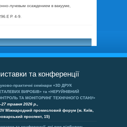
тронно-лучевым осаждением в вакууме,
296.Е P. 4-9.
.
иставки та конференції
уково-практичні семінари
«3D ДРУК
ЕТАЛЕВИХ ВИРОБІВ»
та
«НЕРУЙНІВНИЙ
ОНТРОЛЬ ТА МОНІТОРИНГ ТЕХНІЧНОГО СТАНУ»
-27 травня 2026 р.,
XIV Міжнародний промисловий форум (м. Київ,
оварський проспект, 15)
ставки та конференції, які вже відбулись