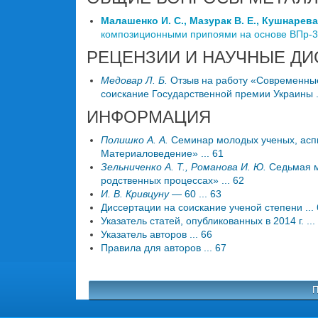
Малашенко И. С., Мазурак В. Е., Кушнарева 
композиционными припоями на основе ВПр-36.
РЕЦЕНЗИИ И НАУЧНЫЕ ДИ
Медовар Л. Б.
Отзыв на работу «Современные
соискание Государственной премии Украины .
ИНФОРМАЦИЯ
Полишко А. А.
Семинар молодых ученых, аспи
Материаловедение» ... 61
Зельниченко А. Т., Романова И. Ю.
Седьмая м
родственных процессах» ... 62
И. В. Кривцуну
— 60 ... 63
Диссертации на соискание ученой степени ...
Указатель статей, опубликованных в 2014 г. ...
Указатель авторов ... 66
Правила для авторов ... 67
П