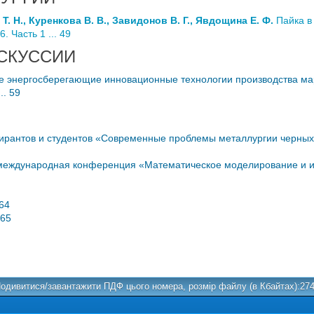
Т. Н., Куренкова В. В., Завидонов В. Г., Явдощина Е. Ф.
Пайка в
 Часть 1 ... 49
СКУССИИ
 энергосберегающие инновационные технологии производства ма
.. 59
рантов и студентов «Современные проблемы металлургии черных 
еждународная конференция «Математическое моделирование и и
 64
 65
одивитися/завантажити ПДФ цього номера, розмір файлу (в Кбайтах):27