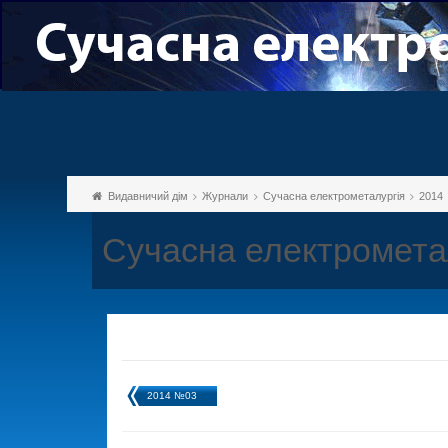
Видавничий дім
Журнали
Сучасна електрометалургія
2014
Сучасна електромета
2014 №03