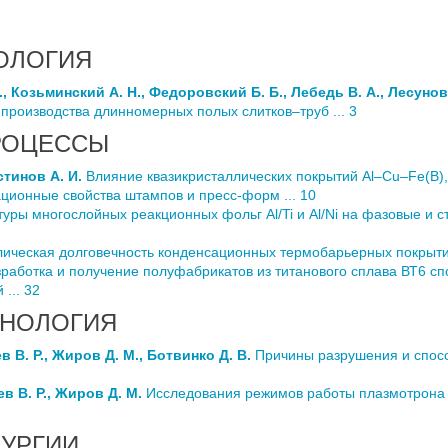
ОЛОГИЯ
., Козьминский А. Н., Федоровский Б. Б., Лебедь В. А., Лесунов 
роизводства длинномерных полых слитков–труб ... 3
РОЦЕССЫ
стинов А. И.
Влияние квазикристаллических покрытий Al–Cu–Fe(B)
ационные свойства штампов и пресс-форм ... 10
уры многослойных реакционных фольг Al/Ti и Al/Ni на фазовые и с
ическая долговечность конденсационных термобарьерных покрытий
работка и получение полуфабрикатов из титанового сплава ВТ6 сп
... 32
ХНОЛОГИЯ
 В. Р., Жиров Д. М., Ботвинко Д. В.
Причины разрушения и спосо
в В. Р., Жиров Д. М.
Исследования режимов работы плазмотрона к
УРГИИ