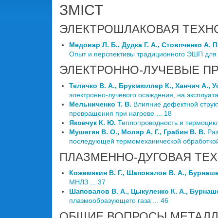
ЗМІСТ
ЭЛЕКТРОШЛАКОВАЯ ТЕХН
Медовар Л. Б., Дудка Г. А., Стовпченко А. П
Опыт и перспективы традиционного ЭШП для п
ЭЛЕКТРОННО-ЛУЧЕВЫЕ П
Теличко В. А., Брукмюллер К., Ханчич А., У
электронно-лучевого осаждения, на эксплуат
Мельниченко Т. В.
Влияние дефектной структ
превращения при нагреве ... 18
Яковчук К. Ю.
Теплопроводность и термоцикл
Мушегян В. О., Моляр А. Г., Грабин В. В.
Раз
последующей термомеханической обработкой 
ПЛАЗМЕННО-ДУГОВАЯ ТЕ
Кожемякин В. Г., Шаповалов В. А., Бурнашев
МНЛЗ ... 37
Шаповалов В. А., Цыкуленко К. А., Бурнаше
плазмообразующего газа ... 46
ОБЩИЕ ВОПРОСЫ МЕТАЛЛ