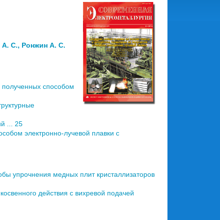
А. С., Ронжин А. С.
, полученных способом
труктурные
 ... 25
особом электронно-лучевой плавки с
бы упрочнения медных плит кристаллизаторов
освенного действия с вихревой подачей