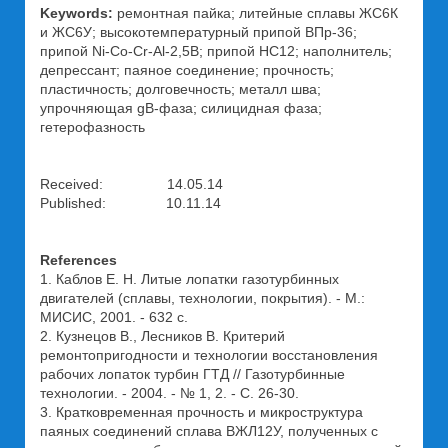
Keywords:
ремонтная пайка; литейные сплавы ЖС6К
и ЖС6У; высокотемпературный припой ВПр-36;
припой Ni-Co-Cr-Al-2,5B; припой НС12; наполнитель;
депрессант; паяное соединение; прочность;
пластичность; долговечность; металл шва;
упрочняющая gВ-фаза; силицидная фаза;
гетерофазность
Received: 14.05.14
Published: 10.11.14
References
1. Каблов Е. Н. Литые лопатки газотурбинных
двигателей (сплавы, технологии, покрытия). - М.:
МИСИС, 2001. - 632 с.
2. Кузнецов В., Лесников В. Критерий
ремонтопригодности и технологии восстановления
рабочих лопаток турбин ГТД // Газотурбинные
технологии. - 2004. - № 1, 2. - С. 26-30.
3. Кратковременная прочность и микроструктура
паяных соединений сплава ВЖЛ12У, полученных с