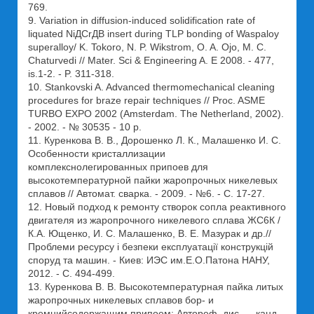
769.
9. Variation in diffusion-induced solidification rate of
liquated NiДCrДB insert during TLP bonding of Waspaloy
superalloy/ K. Tokoro, N. P. Wikstrom, O. A. Ojo, M. C.
Chaturvedi // Mater. Sci & Engineering A. Е 2008. - 477,
is.1-2. - P. 311-318.
10. Stankovski A. Advanced thermomechanical cleaning
procedures for braze repair techniques // Proc. ASME
TURBO EXPO 2002 (Amsterdam. The Netherland, 2002).
- 2002. - № 30535 - 10 p.
11. Куренкова В. В., Дорошенко Л. К., Малашенко И. С.
Особенности кристаллизации
комплекснолегированных припоев для
высокотемпературной пайки жаропрочных никелевых
сплавов // Автомат. сварка. - 2009. - №6. - С. 17-27.
12. Новый подход к ремонту створок сопла реактивного
двигателя из жаропрочного никелевого сплава ЖС6К /
К.А. Ющенко, И. С. Малашенко, В. Е. Мазурак и др.//
Проблеми ресурсу і безпеки експлуатації конструкцій
споруд та машин. - Киев: ИЭС им.Е.О.Патона НАНУ,
2012. - С. 494-499.
13. Куренкова В. В. Высокотемпературная пайка литых
жаропрочных никелевых сплавов бор- и
кремнийсодержащим припоем: Автореф. дис. ... канд.