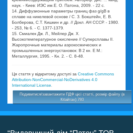
наук. - Киев: ИЭС им.Е. О. Патона, 2009. - 22 с.
14. Диффузионные параметры границ фаз g/gВ в
сплаве на никелевой основе / С. З. Бокштейн, Е. В.
Болберова, С.Т. Кишкин и др. // Докл. АН СССР. - 1980.
- 253, № 6. - С. 1377-1379.
15. Смиалек Дж. Л., Мейлер Дж. Х.
Высокотемпературное окисление // Суперсплавы II.
Жаропрочные материалы аэрокосмических и
промышленных энергоустановок: В 2 кн. Е М.:
Металлургия, 1995. - Кн. 2. - С. 8-48.
Ця стаття у відкритому доступі за
Creative Commons
Attribution-NonCommercial-NoDerivatives 4.0
International License
.
Подивитися/завантажити ПДФ цієї статті, розмір файлу (в
Кбайтах):793