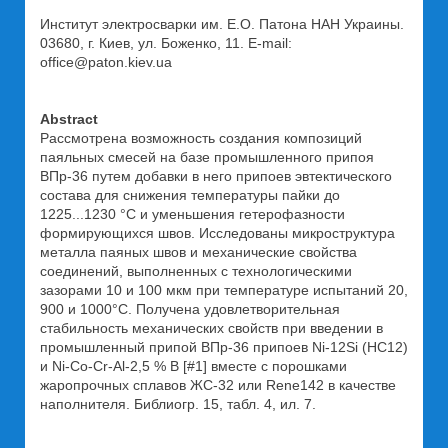
Институт электросварки им. Е.О. Патона НАН Украины.
03680, г. Киев, ул. Боженко, 11. E-mail:
office@paton.kiev.ua
Abstract
Рассмотрена возможность создания композиций
паяльных смесей на базе промышленного припоя
ВПр-36 путем добавки в него припоев эвтектического
состава для снижения температуры пайки до
1225...1230 °С и уменьшения гетерофазности
формирующихся швов. Исследованы микроструктура
металла паяных швов и механические свойства
соединений, выполненных с технологическими
зазорами 10 и 100 мкм при температуре испытаний 20,
900 и 1000°С. Получена удовлетворительная
стабильность механических свойств при введении в
промышленный припой ВПр-36 припоев Ni-12Si (НС12)
и Ni-Co-Cr-Al-2,5 % B [#1] вместе с порошками
жаропрочных сплавов ЖС-32 или Rene142 в качестве
наполнителя. Библиогр. 15, табл. 4, ил. 7.