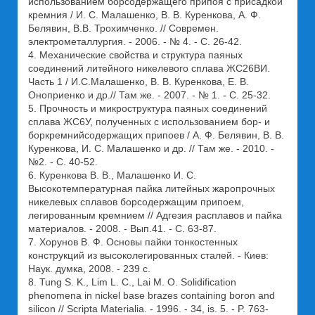
использованием борсодержащего припоя с присадкой
кремния / И. С. Малашенко, В. В. Куренкова, А. Ф.
Белявин, В.В. Трохимченко. // Современ.
электрометаллургия. - 2006. - № 4. - С. 26-42.
4. Механические свойства и структура паяных
соединений литейного никелевого сплава ЖС26ВИ.
Часть 1 / И.С.Малашенко, В. В. Куренкова, Е. В.
Оноприенко и др.// Там же. - 2007. - № 1. - С. 25-32.
5. Прочность и микроструктура паяных соединений
сплава ЖС6У, полученных с использованием бор- и
боркремнийсодержащих припоев / А. Ф. Белявин, В. В.
Куренкова, И. С. Малашенко и др. // Там же. - 2010. -
№2. - С. 40-52.
6. Куренкова В. В., Малашенко И. С.
Высокотемпературная пайка литейных жаропрочных
никелевых сплавов борсодержащим припоем,
легированным кремнием // Адгезия расплавов и пайка
материалов. - 2008. - Вып.41. - С. 63-87.
7. Хорунов В. Ф. Основы пайки тонкостенных
конструкций из высоколегированных сталей. - Киев:
Наук. думка, 2008. - 239 с.
8. Tung S. K., Lim L. C., Lai M. O. Solidification
phenomena in nickel base brazes containing boron and
silicon // Scripta Materialia. - 1996. - 34, is. 5. - P. 763-