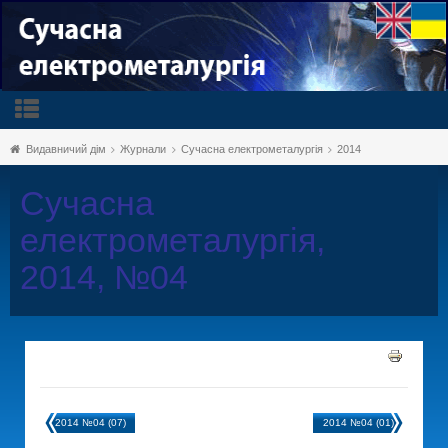
Видавничий дім
Журнали
Сучасна електрометалургія
2014
Сучасна
електрометалургія,
2014, №04
2014 №04 (07)
2014 №04 (01)