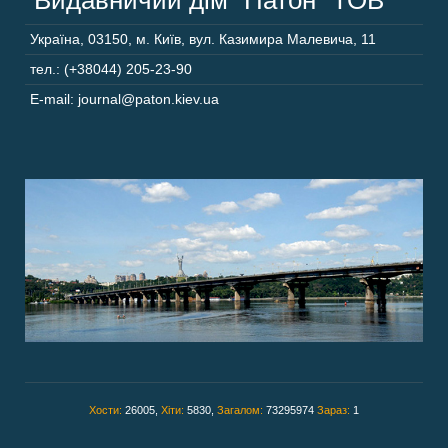
“Видавничий дім “Патон” ТОВ
Україна
,
03150
,
м. Київ,
вул. Казимира Малевича, 11
тел.: (+38044) 205-23-90
E-mail: journal@paton.kiev.ua
Хости:
26005,
Хіти:
5830,
Загалом:
73295974
Зараз:
1