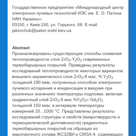
Государственное предприятие «Международный центр
электронно-лучевых технологий ИЭС им. Е. О. Патона
НАН Украины».
03150, г. Киев-150, ул. Горького, 68. E-mail:
jakovchuk@paton.icebt.kiev.ua
Abstract
Проанализированы существующие способы снижения
теплопроводности слоя ZrO
-Y
O
современных
2
2
3
термобарьерных покрытий. Приведены результаты
исследований теплопроводности некоторых вариантов
внешнего керамического слоя ZrO
-8 мас. % Y
O
2
2
3
толщиной 190 мкм, полученных способом электронно-
лучевого испарения и конденсации в вакууме при
различных значениях температуры подложки, включая
градиентный слой ZrO
-8 мас.%Y
O
+ Gd
O
2
2
3
2
3
толщиной 150 мкм, в интервале температуры
измерений 20...1000 °С. Представлены результаты
исследований структуры и свойств (микротвердости и
термоциклической долговечности) градиентных
термобарьерных покрытий на образцах из
жаропрочного сплава ЖС32ВИ и CMSX-4, содержащих