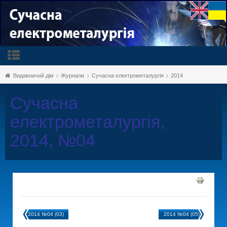
Видавничий дім
Журнали
Сучасна електрометалургія
2014
Сучасна
електрометалургія,
2014, №04
2014 №04 (03)
2014 №04 (05)