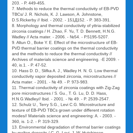
203. - P. 449-455.
7. Methods to reduce the thermal conductivity of EB-PVD
TBCs/ J. R. Nichols, K. J. Lawson, A. Johnstone,
D.S.Rickerby // Ibid. - 2002. - 151Д152. - P. 383-391.
8. Morphology and thermal conductivity of yttria-stabilized
zirconia coatings / H. Zhao, F. Yu, T. D. Bennett, H.N.G.
Wadley // Acta mater. - 2006. - №54. - P.5195-5207.
9. Altun O., Boke Y. E. Effect of the microstructure of EB-
PVD thermal barrier coatings on the thermal conductivity
and the methods to reduce the thermal conductivity //
Archives of materials science and engineering. -Е 2009. -
40, is.1. - P. 47-52.
10. Hass D. D., Slifka A. J., Wadley H. N. G. Low thermal
conductivity vapor deposited zirconia, microstructures //
Acta mater. - 2001. - № 49. - P. 973-983.
11. Thermal conductivity of zirconia coatings with Zig-Zag
pore microstructures / S. Gu., T. G. Lu, D. D. Hass,
H.N.G.Wadley// Ibid. - 2001. - № 49. - P. 2539-2547.
12. Schulz U., Terry S.G., Levi C.G. Microstructure and
texture of EB-PVD TBCs grown under different rotation
modes// Materials science and engineering: A. - 2003. -
360, is. 1-2. - P. 319-329.
13. Environmental degradation of thermal barrier coatings
by molten deposits / C. G. Levi, J. W. Hutchinson,