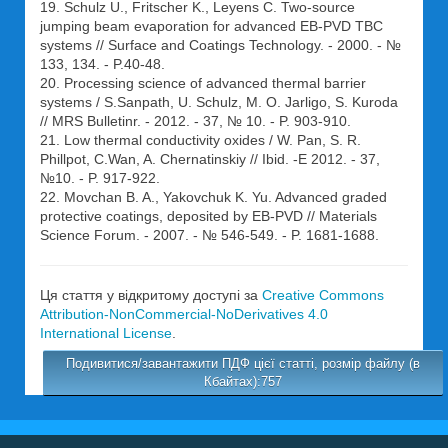
19. Schulz U., Fritscher K., Leyens C. Two-source
jumping beam evaporation for advanced EB-PVD TBC
systems // Surface and Coatings Technology. - 2000. - №
133, 134. - P.40-48.
20. Processing science of advanced thermal barrier
systems / S.Sanpath, U. Schulz, M. O. Jarligo, S. Kuroda
// MRS Bulletinr. - 2012. - 37, № 10. - P. 903-910.
21. Low thermal conductivity oxides / W. Pan, S. R.
Phillpot, C.Wan, A. Chernatinskiy // Ibid. -Е 2012. - 37,
№10. - P. 917-922.
22. Movchan B. A., Yakovchuk K. Yu. Advanced graded
protective coatings, deposited by EB-PVD // Materials
Science Forum. - 2007. - № 546-549. - P. 1681-1688.
Ця стаття у відкритому доступі за
Creative Commons
Attribution-NonCommercial-NoDerivatives 4.0
International License
.
Подивитися/завантажити ПДФ цієї статті, розмір файлу (в
Кбайтах):757