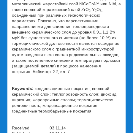
металлический жаростойкий слой NiCoCrAlY или NiAl, а
также внешний керамический слой ZrO
-Y
O
,
2
2
3
осажденный при различных технологических
параметрах. Показано, что перспективными
направлениями для снижения теплопроводности
внешнего керамического слоя до уровня 0,9...1,1 Вт/
мрК без существенного снижения (не более 10 %) их
термоциклической долговечности является осаждение
керамического слоя с градиентной микроструктурой
путем введения в его состав редкоземельных оксидов,
а также постепенное снижение температуры подложки
(защищаемой детали) в процессе нанесения
покрытия. Библиогр. 22, ил. 7.
Keywords:
конденсационные покрытия; внешний
керамический слой; теплопроводность слоя; диоксид
циркония; жаропрочные сплавы; термоциклическая
долговечность; конденсационные покрытия;
градиентные термобарьерные покрытия
Received: 03.11.14