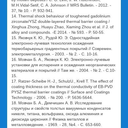
M.H.Vidal-Setif, C. A. Johnson // MRS Bulletin. - 2012. -
37, № 10. - P. 932-941.
14. Thermal shock behaviour of toughened gadolinium
zirconate/YSZ double-layered thermal barrier coating /
Xinghua Zhong, Huayu Zhao, Xiaming Zhou et al. // J. of
alloy and compounds. -Е 2014. - № 593. - P. 50-55.
15. Яковчук К. Ю., Рудой Ю. Э. Одностадийная
электронно-лучевая технология осаждения
термобарьерных градиентных покрытий // Современ.
электрометаллургия. - 2003. - № 2. - С. 10-16.
16. Мовчан Б. А., Яковчук К. Ю. Электронно-лучевые
установки для испарения и осаждения неорганических
материалов и покрытий // Там же. - 2004. - № 2. - С.10-
15.
17. Ratzer-Scheibe H.-J., SchulzU., Krell T. The effect of
coating thickness on the thermal conductivity of EB-PVD
PYSZ thermal barrier coatings // Surface and Coatings
Technology. - 2006. - № 200. - P. 5636-5644.
18. Мовчан Б. А., Демчишин А. В. Исследование
структуры и свойств толстых вакуумных конденсатов
никеля, титана, вольфрама, оксида алюминия и
диоксида циркония // Физика металлов и
металловедение. - 1969. - 28, №4. - С. 653-660.