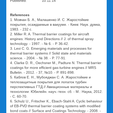
Published: 10.11.14
References
1. Мовчан Б. А., Малашенко И. С. Жаростойкие
покрытия, осаждаемые в вакууме. - Киев: Наук. думка,
1983. - 232 с.
2. Miller R. A. Thermal barrier coatings for aircraft
engines: History and Directions // J. of thermal spray
technology. - 1997. - № 6. - Р. 36-42.
3. Levi C. G. Emerging materials and processes for
thermal barrier systems // Solid state and materials
science. - 2004. - № 38. - P. 77-91.
4. Clarke D. R., Oechsner M., Padture N. Thermal barrier
coatings for more efficient gas-turbine engines // MRS
Bulletin. - 2012. - 37, №10. - P. 891-898.
5. Каблов Е. Н., Мубояджан С. А. Жаростойкие и
теплозащитные покрытия для лопаток турбин
перспективных ГТД // Авиационные материалы и
технологии: Юбилейн. науч.-техн. сб. - М.: Наука, 2012.
- С. 60-70.
6. Schulz U., Fritscher K., Ebach-Stahl A. Cyclic behaviour
of EB-PVD thermal barrier coating systems with modified
bond coats // Surface and Coatings Technology. - 2008. -