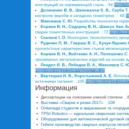
конструкций из нержавеющей стали ...54
https:/
Долиненко В. В., Шаповалов Є. В., Скуба Т. Г
контролю виробів зі складною геометрією ... 60
h
Максимов С. Ю.
Разработка технологии герм
Коржик В. Н., Сидорец В. Н., Шангуо Хан, Ба
сварки тонкостенных конструкций ...72
https://do
Скачков І. О.
Моніторинг технологічного проц
Руденко П. М., Гавриш В. С., Кучук-Яценко С
прочностные характеристики стыков железнодоро
Коржик В. Н., Войтенко А. Н., Пелешенко С. 
трехмерных металлических изделий на основе ад
Лендел И. В., Лебедев В. А., Максимов С. Ю.
https://doi.org/10.15407/as2017.06.16
Вертецкая И. В., Коротынский А. Е.
Использ
источниках питания ...105
https://doi.org/10.1540
Информация
Диссертации на соискание ученой степени ...
Выставка «Сварка и резка-2017» ...108
Олімпіада студентів зі зварювання та споріднен
TPS/i Robotics — идеальная сварочная систе
Оборудование для автоматической дуговой сва
Гибкое производство сварных корпусов легко