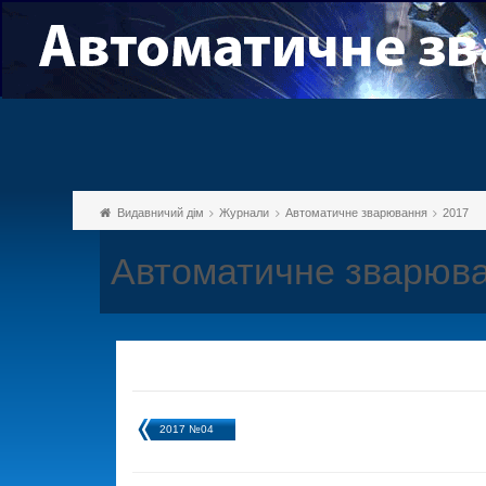
Видавничий дім
Журнали
Автоматичне зварювання
2017
Автоматичне зварюва
2017 №04