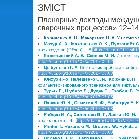
ЗМІСТ
Пленарные доклады междуна
сварочных процессов» 12–14 
Корниенко А. Н., Макаренко Н. А.
У истоков 
Мазур А. А., Маковецкая О. К., Пустовойт С
производстве (Обзор) ... 8
https://doi.org/10.154
Коротынский А. Е., Скопюк М. И.
Интеллекту
https://doi.org/10.15407/as2017.06.02
Цыбулькин Г. А.
Некоторые проблемы роботиз
https://doi.org/10.15407/as2017.06.03
Юйхуэй Яо, Пелешенко С. И., Коржик В. Н., 
компьютеризированного тренажера для виртуальн
Турык Е., Шуберт Л., Дудек С., Гробош В.
Р
https://doi.org/10.15407/as2017.06.05
Ланкин Ю. Н., Семикин В. Ф., Байштрук Е. Н
https://doi.org/10.15407/as2017.06.06
Рябцев И. А., Соловьев В. Г., Ланкин Ю. Н.
проволоками ...43
https://doi.org/10.15407/as2017
Pfeifer T., Rozanski M., Grobosz W., Rykala J.
https://doi.org/10.15407/as2017.06.08
Лобанов Л. М., Шаповалов Е. В., Гончаров П