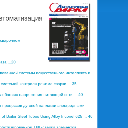
втоматизация
 сварочном
за ...20
ованной системы искусственного интеллекта и
системой контроля режима сварки ... 35
олебаниях напряжения питающей сети ... 40
 процессов дуговой наплавки электродными
f Boiler Steel Tubes Using Alloy Inconel 625 ... 46
оботизированной ТИГ-сварки элементов