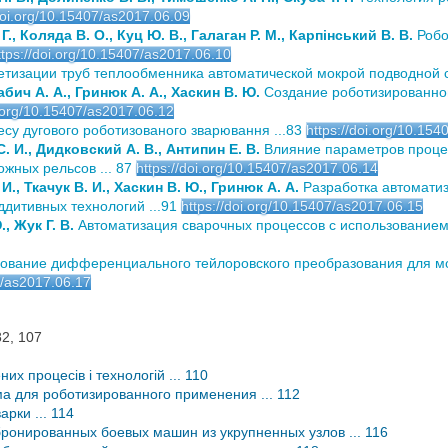
/doi.org/10.15407/as2017.06.09
., Коляда В. О., Куц Ю. В., Галаган Р. М., Карпінський В. В.
Робо
ttps://doi.org/10.15407/as2017.06.10
етизации труб теплообменника автоматической мокрой подводной с
бич А. А., Гринюк А. А., Хаскин В. Ю.
Создание роботизированног
i.org/10.15407/as2017.06.12
есу дугового роботизованого зварювання ...83
https://doi.org/10.15
. И., Дидковский А. В., Антипин Е. В.
Влияние параметров процес
жных рельсов ... 87
https://doi.org/10.15407/as2017.06.14
И., Ткачук В. И., Хаскин В. Ю., Гринюк А. А.
Разработка автомати
дитивных технологий ...91
https://doi.org/10.15407/as2017.06.15
, Жук Г. В.
Автоматизация сварочных процессов с использованием 
ование дифференциального тейлоровского преобразования для м
7/as2017.06.17
82, 107
их процесів і технологій ... 110
ма для роботизированного применения ... 112
рки ... 114
бронированных боевых машин из укрупненных узлов ... 116