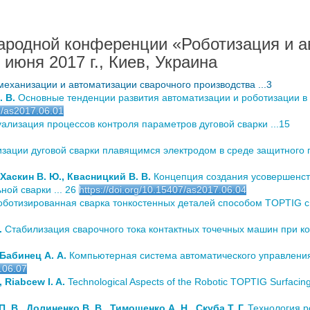
родной конференции «Роботизация и а
июня 2017 г., Киев, Украина
механизации и автоматизации сварочного производства ...3
. В.
Основные тенденции развития автоматизации и роботизации в
07/as2017.06.01
ализация процессов контроля параметров дуговой сварки ...15
ации дуговой сварки плавящимся электродом в среде защитного га
Хаскин В. Ю., Квасницкий В. В.
Концепция создания усовершенств
ой сварки ... 26
https://doi.org/10.15407/as2017.06.04
оботизированная сварка тонкостенных деталей способом TOPTIG с 
.
Стабилизация сварочного тока контактных точечных машин при к
, Бабинец А. А.
Компьютерная система автоматического управления
.06.07
, Riabcew I. A.
Technological Aspects of the Robotic TOPTIG Surfacing o
. В., Долиненко В. В., Тимошенко А. Н., Скуба Т. Г.
Технология р