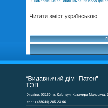
Комплексные решения компании ESAB для робо
Читати зміст українською
П
“Видавничий дім “Патон”
ТОВ
Україна
,
03150
,
м. Київ,
вул. Казимира Малевича, 
тел.: (+38044) 205-23-90