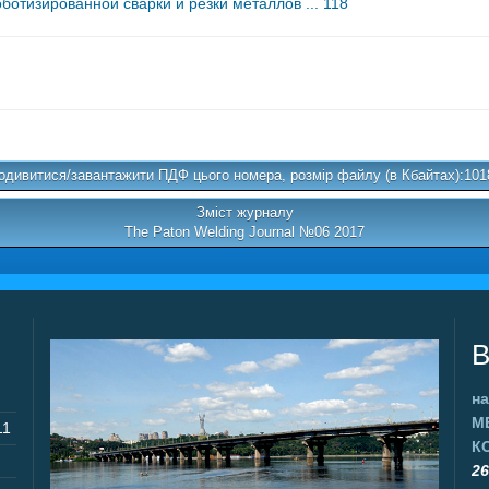
тизированной сварки и резки металлов ... 118
одивитися/завантажити ПДФ цього номера, розмір файлу (в Кбайтах):101
Зміст журналу
The Paton Welding Journal №06 2017
В
на
М
11
К
26