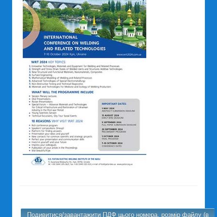
Подивитися/завантажити ПДФ цього номера, розмір файлу (в