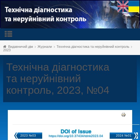
Видавничий дім
Журнали
Технічна діагностика та неруйнівний контроль
2023
Технічна діагностика
та неруйнівний
контроль, 2023, №04
DOI of Issue
2023 №03
2024 №01
https://doi.org/10.37434/tdnk2023.04