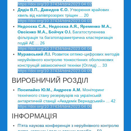
https://doi.org/10.37434/tdnk2023.04.02
Дядін В.П., Давидов Є.О.
Утворення крайових
хвиль від напівпрозорих тріщин ... 20
https://doi.org/10.37434/tdnk2023.04.03
Недосєка С.А., Недосєка А.Я., Яременко М.А.,
Овсієнко М.А., Бойчук О.І.
Багатоступенева
фільтрація та багатопараметрична кластеризація
подій АЕ ... 26
https://doi.org/10.37434/tdnk2023.04.04
Муравський Л.І.
Розвиток оптико-цифрових методів
неруйнівного контролю тонкостінних оболонкових
конструкцій авіакосмічної техніки (Огляд) ... 33
https://doi.org/10.37434/tdnk2023.04.05
ВИРОБНИЧИЙ РОЗДІЛ
Посипайко Ю.М., Андреєв А.М.
Моніторинг
технічного стану резервуарів на українській
антарктичній станції «Академік Вернадський» ... 42
https://doi.org/10.37434/tdnk2023.04.06
ІНФОРМАЦІЯ
П’ята наукова конференція з неруйнівного контролю