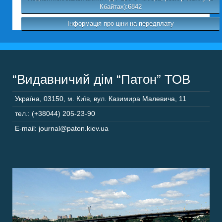
Кбайтах):6842
Інформація про ціни на передплату
“Видавничий дім “Патон” ТОВ
Україна
,
03150
,
м. Київ,
вул. Казимира Малевича, 11
тел.: (+38044) 205-23-90
E-mail: journal@paton.kiev.ua