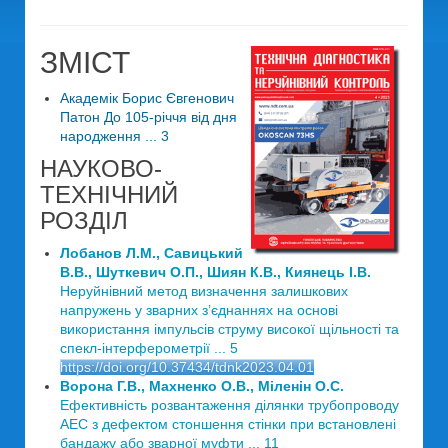
ЗМІСТ
Академік Борис Євгенович
Патон До 105-річчя від дня
народження ... 3
НАУКОВО-
ТЕХНІЧНИЙ
РОЗДІЛ
Лобанов Л.М., Савицький
В.В., Шуткевич О.П., Шиян К.В., Киянець І.В.
Неруйнівний метод визначення залишкових
напружень у зварних з’єднаннях на основі
використання імпульсів струму високої щільності та
спекл-інтерферометрії ... 5
https://doi.org/10.37434/tdnk2023.04.01
Ворона Г.В., Махненко О.В., Міленін О.С.
Ефективність розвантаження ділянки трубопроводу
АЕС з дефектом стоншення стінки при встановлені
бандажу або зварної муфти ... 11