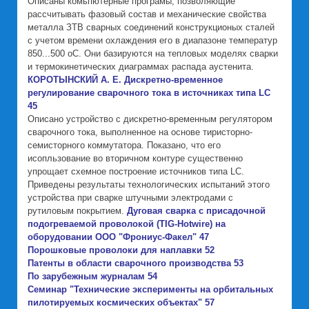
Описаны комьпютерные програмы, позволяющие
рассчитывать фазовый состав и механические свойства
металла ЗТВ сварных соединений конструкционых сталей
с учетом времени охлаждения его в диапазоне температур
850...500 оС. Они базируются на тепловых моделях сварки
и термокинетических диаграммах распада аустенита.
КОРОТЫНСКИЙ А. Е. Дискретно-временное
регулирование сварочного тока в источниках типа LC
45
Описано устройство с дискретно-временным регулятором
сварочного тока, выполненное на основе тиристорно-
семисторного коммутатора. Показано, что его
исопльзование во вторичном контуре существенно
упрощает схемное построение источников типа LC.
Приведены результаты технологических испытаний этого
устройства при сварке штучными электродами с
Дуговая сварка с присадочной
рутиловым покрытием.
подогреваемой проволокой (TIG-Hotwire) на
оборудовании ООО "Фрониус-Факел" 47
Порошковые проволоки для наплавки 52
Патенты в области сварочного производства 53
По зарубежным журналам 54
Семинар "Технические эксперименты на орбитальных
пилотируемых космических объектах" 57