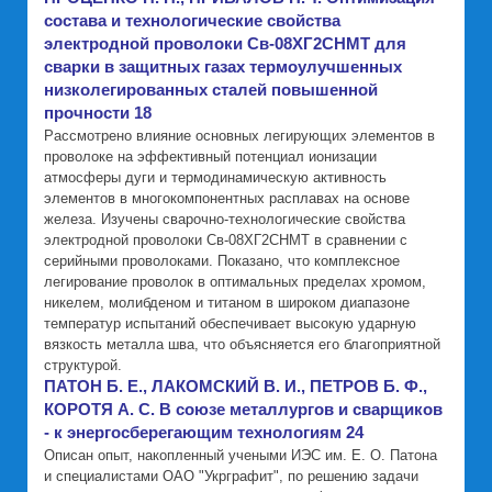
состава и технологические свойства
электродной проволоки Св-08ХГ2СНМТ для
сварки в защитных газах термоулучшенных
низколегированных сталей повышенной
прочности 18
Рассмотрено влияние основных легирующих элементов в
проволоке на эффективный потенциал ионизации
атмосферы дуги и термодинамическую активность
элементов в многокомпонентных расплавах на основе
железа. Изучены сварочно-технологические свойства
электродной проволоки Св-08ХГ2СНМТ в сравнении с
серийными проволоками. Показано, что комплексное
легирование проволок в оптимальных пределах хромом,
никелем, молибденом и титаном в широком диапазоне
температур испытаний обеспечивает высокую ударную
вязкость металла шва, что объясняется его благоприятной
структурой.
ПАТОН Б. Е., ЛАКОМСКИЙ В. И., ПЕТРОВ Б. Ф.,
КОРОТЯ А. С. В союзе металлургов и сварщиков
- к энергосберегающим технологиям 24
Описан опыт, накопленный учеными ИЭС им. Е. О. Патона
и специалистами ОАО "Укрграфит", по решению задачи